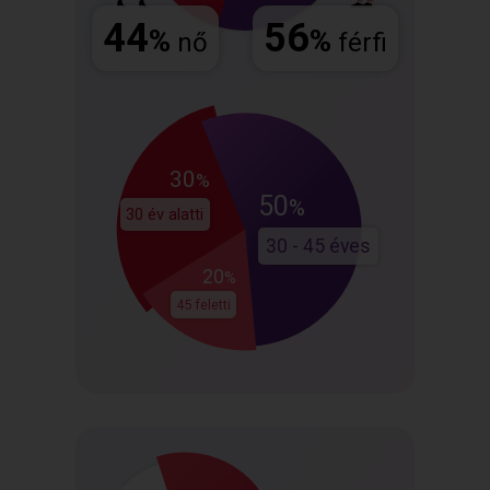
44
56
%
%
nő
férfi
30
%
50
%
30 év alatti
30 - 45 éves
20
%
45 feletti