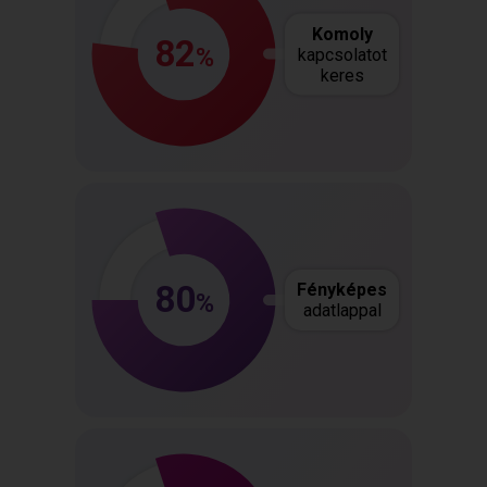
Komoly
82
%
kapcsolatot
keres
80
Fényképes
%
adatlappal