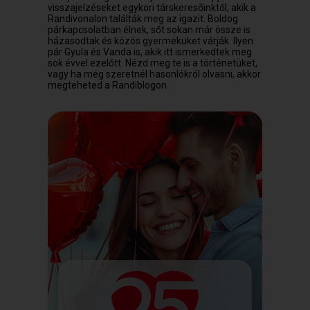
visszajelzéseket egykori társkeresőinktől, akik a
Randivonalon találták meg az igazit. Boldog
párkapcsolatban élnek, sőt sokan már össze is
házasodtak és közös gyermeküket várják. Ilyen
pár Gyula és Vanda is, akik itt ismerkedtek meg
sok évvel ezelőtt. Nézd meg te is a történetüket,
vagy ha még szeretnél hasonlókról olvasni, akkor
megteheted a Randiblogon.