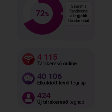
Szerint a
72
Randivonal
%
a
legjobb
társkereső
4 115
Társkereső
online
40 106
Elküldött levél
tegnap
424
Új társkereső
tegnap