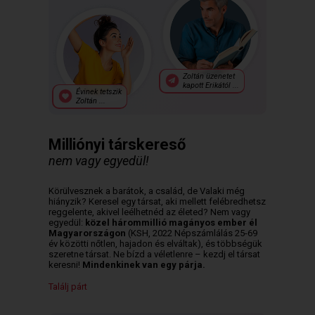
Zoltán üzenetet
kapott Erikától ...
Évinek tetszik
Zoltán ...
Milliónyi társkereső
nem vagy egyedül!
Körülvesznek a barátok, a család, de Valaki még
hiányzik? Keresel egy társat, aki mellett felébredhetsz
reggelente, akivel leélhetnéd az életed? Nem vagy
egyedül:
közel hárommillió magányos ember él
Magyarországon
(KSH, 2022 Népszámlálás 25-69
év közötti nőtlen, hajadon és elváltak), és többségük
szeretne társat. Ne bízd a véletlenre – kezdj el társat
keresni!
Mindenkinek van egy párja.
Találj párt