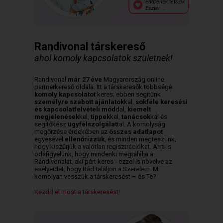
Endrének tetszik
Eszter ...
Randivonal társkereső
ahol komoly kapcsolatok születnek!
Randivonal
már 27 éve
Magyarország online
partnerkereső oldala. Itt a társkeresők többsége
komoly kapcsolatot
keres; ebben segítünk
személyre szabott ajánlatok
kal,
sokféle keresési
és kapcsolatfelvételi mód
dal,
kiemelt
megjelenések
kel,
tippek
kel,
tanácsok
kal és
segítőkész
ügyfélszolgálat
tal. A komolyság
megőrzése érdekében az
összes adatlapot
egyesével
ellenőrizzük
, és minden megteszünk,
hogy kiszűrjük a valótlan regisztrációkat. Arra is
odafigyelünk, hogy mindenki megtalálja a
Randivonalat, aki párt keres - ezzel is növelve az
esélyeidet, hogy Rád találjon a Szerelem. Mi
komolyan vesszük a társkeresést – és Te?
Kezdd el most a társkeresést!