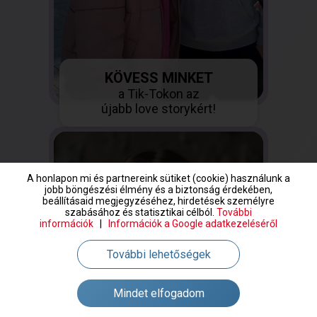
KÖVESS MINKET
a Tik-Tokon az
újabb love storykért!
A honlapon mi és partnereink sütiket (cookie) használunk a
jobb böngészési élmény és a biztonság érdekében,
beállításaid megjegyzéséhez, hirdetések személyre
szabásához és statisztikai célból.
További
információk
|
Információk a Google adatkezeléséről
További lehetőségek
Mindet elfogadom