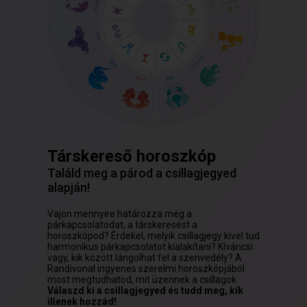
Társkereső horoszkóp
Találd meg a párod a csillagjegyed
alapján!
Vajon mennyire határozza meg a
párkapcsolatodat, a társkeresést a
horoszkópod? Érdekel, melyik csillagjegy kivel tud
harmonikus párkapcsolatot kialakítani? Kíváncsi
vagy, kik között lángolhat fel a szenvedély? A
Randivonal ingyenes szerelmi horoszkópjából
most megtudhatod, mit üzennek a csillagok.
Válaszd ki a csillagjegyed és tudd meg, kik
illenek hozzád!