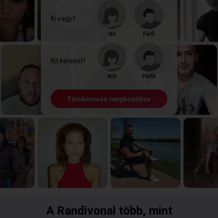
Ki vagy?
Nő
Férfi
Kit keresel?
Nőt
Férfit
Társkeresés megkezdése
A Randivonal több, mint