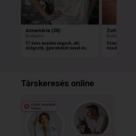
Annamária (38)
Zoltán (48)
Budapest
Budapest
37 éves anyuka vagyok, aki
Sziasztok,nem
dolgozik, gyerekeket nevel és
mindenaron m
szereti a filmeket,
valakit,csak,
beszélgetéseket, túrázást. Nem
szeretnek,aki
Szeretném megismerni
Szeretn
keresek új a
eletemhez,ne
Társkeresés online
Eszter megnézte
Endrét ...