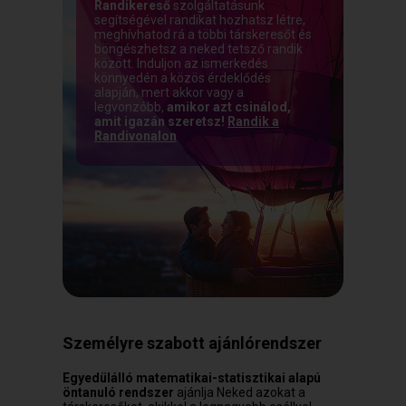
Randikereső
szolgáltatásunk
segítségével randikat hozhatsz létre,
meghívhatod rá a többi társkeresőt és
böngészhetsz a neked tetsző randik
között. Induljon az ismerkedés
könnyedén a közös érdeklődés
alapján, mert akkor vagy a
legvonzóbb,
amikor azt csinálod,
amit igazán szeretsz!
Randik a
Randivonalon
Személyre szabott ajánlórendszer
Egyedülálló matematikai-statisztikai alapú
öntanuló rendszer
ajánlja Neked azokat a