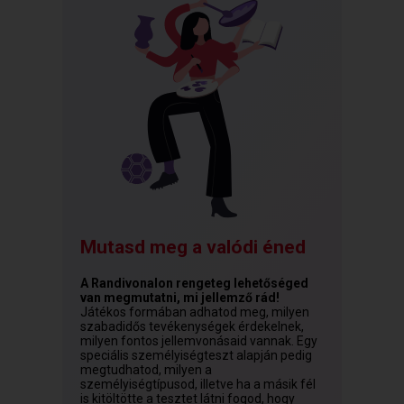
Mutasd meg a valódi éned
A Randivonalon rengeteg lehetőséged
van megmutatni, mi jellemző rád!
Játékos formában adhatod meg, milyen
szabadidős tevékenységek érdekelnek,
milyen fontos jellemvonásaid vannak. Egy
speciális személyiségteszt alapján pedig
megtudhatod, milyen a
személyiségtípusod, illetve ha a másik fél
is kitöltötte a tesztet látni fogod, hogy