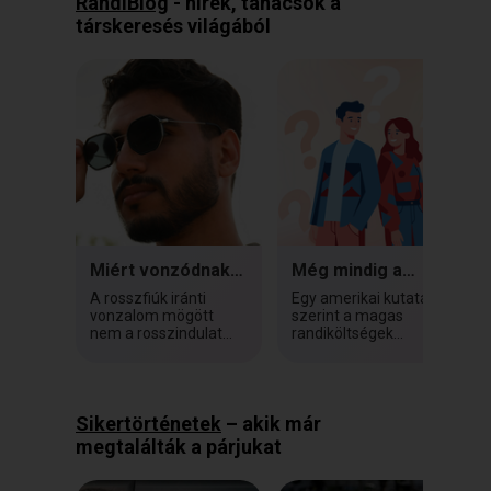
RandiBlog
- hírek, tanácsok a
társkeresés világából
Miért vonzódnak
Még mindig a
sokan a
férfiak fizetnek az
A rosszfiúk iránti
Egy amerikai kutatás
rosszfiúkhoz?
első randin
vonzalom mögött
szerint a magas
nem a rosszindulat
randiköltségek
iránti vágy áll, hanem
riasztják el a szingliket
mélyen gyökerező
a randizástól.
pszichológiai és...
Magyarországon
viszont a...
Sikertörténetek
– akik már
megtalálták a párjukat