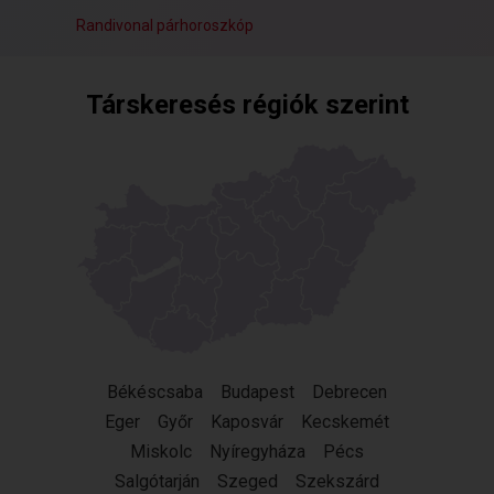
Randivonal párhoroszkóp
Társkeresés régiók szerint
Békéscsaba
Budapest
Debrecen
Eger
Győr
Kaposvár
Kecskemét
Miskolc
Nyíregyháza
Pécs
Salgótarján
Szeged
Szekszárd