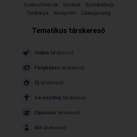
Székesfehérvár
Szolnok
Szombathely
Tatabánya
Veszprém
Zalaegerszeg
Tematikus társkereső
Online
társkereső
Fényképes
társkereső
Új
társkereső
K
eresztény
társkereső
Diplomás
társkereső
Elit
társkereső