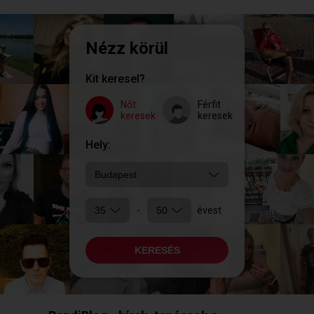
Nézz körül
Kit keresel?
Nőt
Férfit
keresek
keresek
Hely:
-
évest
KERESÉS