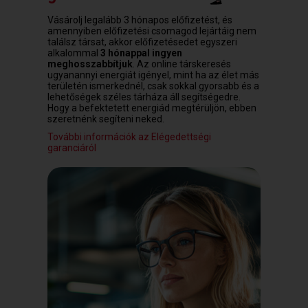
Vásárolj legalább 3 hónapos előfizetést, és
amennyiben előfizetési csomagod lejártáig nem
találsz társat, akkor előfizetésedet egyszeri
alkalommal
3 hónappal ingyen
meghosszabbítjuk
. Az online társkeresés
ugyanannyi energiát igényel, mint ha az élet más
területén ismerkednél, csak sokkal gyorsabb és a
lehetőségek széles tárháza áll segítségedre.
Hogy a befektetett energiád megtérüljön, ebben
szeretnénk segíteni neked.
További információk az Elégedettségi
garanciáról