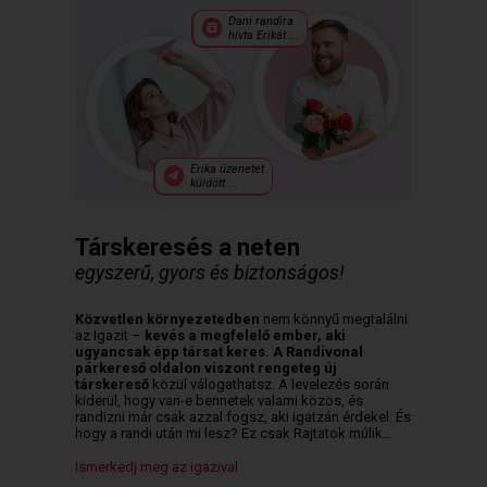
Dani randira
hívta Erikát ...
Erika üzenetet
küldött ...
Társkeresés a neten
egyszerű, gyors és biztonságos!
Közvetlen környezetedben
nem könnyű megtalálni
az Igazit –
kevés a megfelelő ember, aki
ugyancsak épp társat keres. A Randivonal
párkereső oldalon viszont rengeteg új
társkereső
közül válogathatsz. A levelezés során
kiderül, hogy van-e bennetek valami közös, és
randizni már csak azzal fogsz, aki igatzán érdekel. És
hogy a randi után mi lesz? Ez csak Rajtatok múlik…
Ismerkedj meg az igazival