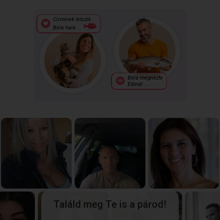
Cirminek tetszik
Béla hala ...
Béla megnézte
Edinát ...
Találd meg Te is a párod!