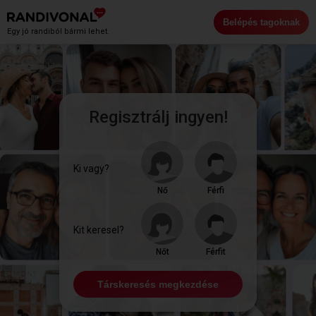
Belépés tagoknak
Egy jó randiból bármi lehet.
Regisztrálj ingyen!
Ki vagy?
Nő
Férfi
Kit keresel?
Nőt
Férfit
Társkeresés megkezdése