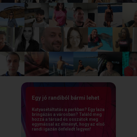
Egy jó randiból bármi lehet
Kutyasétáltatás a parkban? Egy laza
bringázás a városban? Találd meg
hozzá a társad és osszátok meg
egymással az élményt, hogy az első
randi igazán önfeledt legyen!