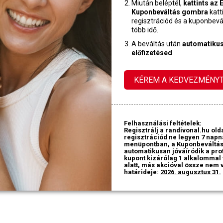
Miután beléptél,
kattints az
Kuponbeváltás gombra
katti
regisztrációd és a kuponbevál
több idő.
A beváltás után
automatikusa
előfizetésed
.
KÉREM A KEDVEZMÉNY
Felhasználási feltételek:
Regisztrálj a randivonal.hu old
regisztrációd ne legyen 7 napná
menüpontban, a Kuponbeváltás 
automatikusan jóváíródik a pro
kupont kizárólag 1 alkalommal 
alatt, más akcióval össze nem 
határideje:
2026. augusztus 31.