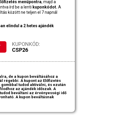
 Előfizetés menüpontra
, majd a
ntva írd be a lenti
kuponkódot.
A
tás között ne teljen el 7 napnál
n elindul a 2 hetes ajándék
KUPONKÓD:
T
CSP26
alra, de a kupon beváltásához a
l régebbi. A kupont az Előfizetés
gombbal tudod aktiválni, és ezután
filodhoz az ajándék időszak. A
tudod beváltani az érvényességi idő
vonható. A kupon beváltásnak