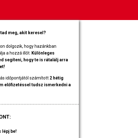
tad meg, akit keresel?
zon dolgozik, hogy hazánkban
a a hozzá illőt.
Különleges
 segíteni, hogy te is rátalálj arra
et!
tás időpontjától számított
2 hétig
 előfizetéssel tudsz ismerkedni a
ONT:
és
lépj be!