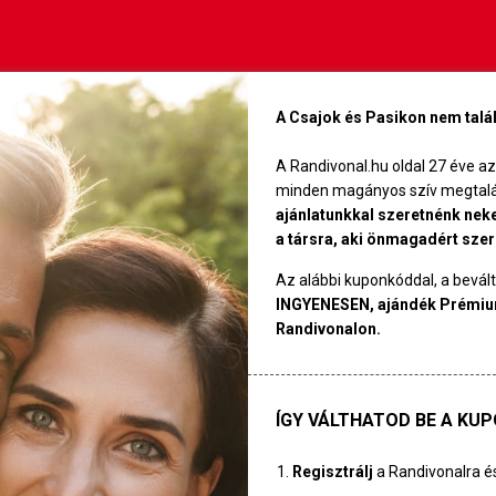
A Csajok és Pasikon nem talál
A Randivonal.hu oldal 27 éve a
minden magányos szív megtalálj
ajánlatunkkal szeretnénk neked
a társra, aki önmagadért szer
Az alábbi kuponkóddal, a bevál
INGYENESEN, ajándék Prémium
Randivonalon.
ÍGY VÁLTHATOD BE A KUP
Regisztrálj
a Randivonalra 