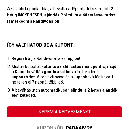
Az alábbi kuponkóddal, a beváltás időpontjától számított
2
hétig INGYENESEN, ajándék Prémium előfizetéssel tudsz
ismerkedni a Randivonalon.
ÍGY VÁLTHATOD BE A KUPONT:
Regisztrálj
a Randivonalra és
lépj be!
Miután beléptél,
kattints az Előfizetés menüpontra
, majd
a
Kuponbeváltás gombra
kattintva írd be a lenti
kuponkódot.
A regisztrációd és a kuponbeváltás között
ne teljen el 7 napnál több idő.
A beváltás után
automatikusan elindul a 2 hetes ajándék
előfizetésed
.
KÉREM A KEDVEZMÉNYT
KUPONKÓD:
PADAAM26