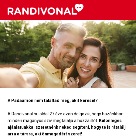
A Padaamon nem találtad meg, akit keresel?
A Randivonal.hu oldal 27 éve azon dolgozik, hogy hazánkban
minden magányos szív megtalálja a hozzá illőt.
Különleges
ajánlatunkkal szeretnénk neked segíteni, hogy te is rátalálj
arra a társra, aki önmagadért szeret!