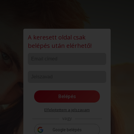
A keresett oldal csak
belépés után elérhető!
Belépés
Elfelejtettem a jelszavam
vagy
Google belépés