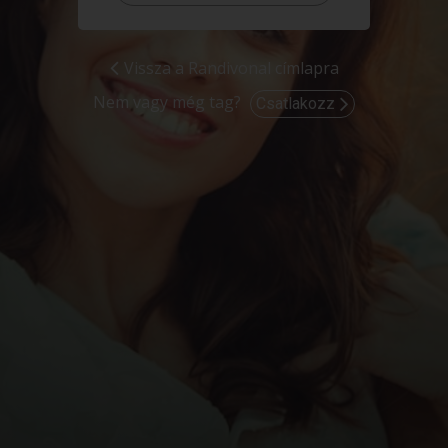
Vissza a Randivonal címlapra
Nem vagy még tag?
Csatlakozz