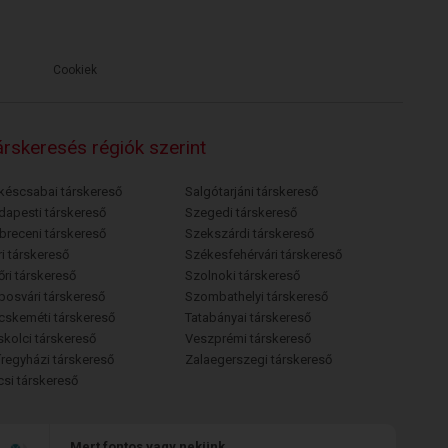
Cookiek
rskeresés régiók szerint
késcsabai társkereső
Salgótarjáni társkereső
dapesti társkereső
Szegedi társkereső
breceni társkereső
Szekszárdi társkereső
i társkereső
Székesfehérvári társkereső
őri társkereső
Szolnoki társkereső
posvári társkereső
Szombathelyi társkereső
cskeméti társkereső
Tatabányai társkereső
skolci társkereső
Veszprémi társkereső
íregyházi társkereső
Zalaegerszegi társkereső
csi társkereső
Mert fontos vagy nekünk