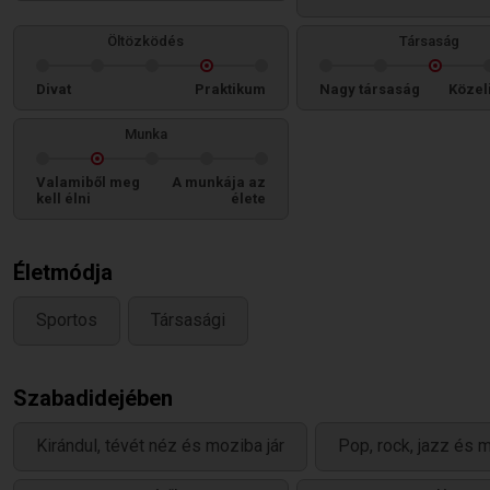
Öltözködés
Társaság
Divat
Praktikum
Nagy társaság
Közel
Munka
Valamiből meg
A munkája az
kell élni
élete
Életmódja
Sportos
Társasági
Szabadidejében
Kirándul, tévét néz és moziba jár
Pop, rock, jazz és m