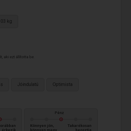
103 kg
 aki ezt állította be.
es
Jóindulatú
Optimista
Pénz
orábban
Könnyen jön,
Takarékosan
érkezik
könnyen megy
beosztja