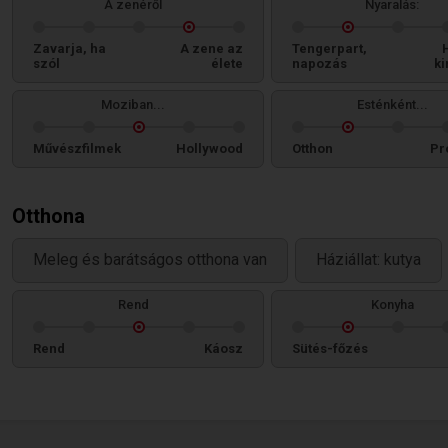
A zenéről
Nyaralás:
Zavarja, ha
A zene az
Tengerpart,
szól
élete
napozás
ki
Moziban...
Esténként...
Művészfilmek
Hollywood
Otthon
Pr
Otthona
Meleg és barátságos otthona van
Háziállat: kutya
Rend
Konyha
Rend
Káosz
Sütés-főzés