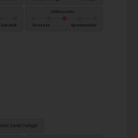
Időbeosztás
i barátok
Tervezés
Spontaneitás
etál zenét hallgat