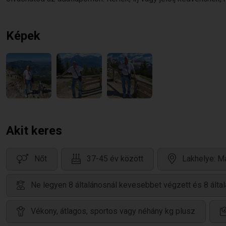
Képek
Akit keres
Nőt
37-45 év között
Lakhelye: M
Ne legyen 8 általánosnál kevesebbet végzett és 8 álta
Vékony, átlagos, sportos vagy néhány kg plusz