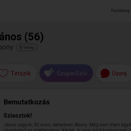
Randiblog
ános (56)
bony
Térkép
Tetszik
SzuperSzív
Üzenj
Bemutatkozás
Sziasztok!
János vagyok, 50 éves, lakhelyem Abony. Még nem írtam egyé
olvashatod az adatlapomon. Kérlek, írj vagy jelölj kedvencnek,