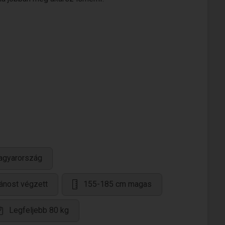
agyarország
lánost végzett
155-185 cm magas
Legfeljebb 80 kg