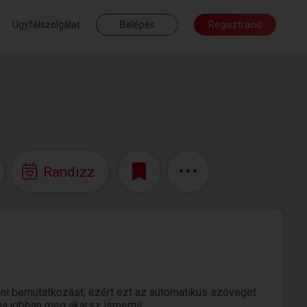
Ügyfélszolgálat
Belépés
Regisztráció
Randizz
ni bemutatkozást, ezért ezt az automatikus szöveget
 ha jobban meg akarsz ismerni!