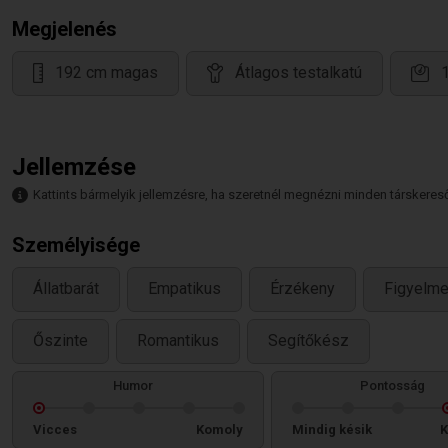
Megjelenés
192 cm magas
Átlagos testalkatú
Jellemzése
Kattints bármelyik jellemzésre, ha szeretnél megnézni minden társkeresőt,
Személyisége
Állatbarát
Empatikus
Érzékeny
Figyelm
Őszinte
Romantikus
Segítőkész
Humor
Pontosság
Vicces
Komoly
Mindig késik
K