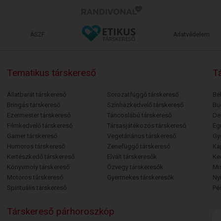
ÁSZF
Adatvédelem
Tematikus társkereső
Tá
Állatbarát társkereső
Sorozatfüggő társkereső
Bé
Bringás társkereső
Színházkedvelő társkereső
Bu
Ezermester társkereső
Táncoslábú társkereső
De
Filmkedvelő társkereső
Társasjátékozós társkereső
Egr
Gamer társkereső
Vegetáriánus társkereső
Gy
Humoros társkereső
Zenefüggő társkereső
Ka
Kertészkedő társkereső
Elvált társkeresők
Ke
Könyvmoly társkereső
Özvegy társkeresők
Mi
Motoros társkereső
Gyermekes társkeresők
Ny
Spirituális társkereső
Pé
Társkereső párhoroszkóp