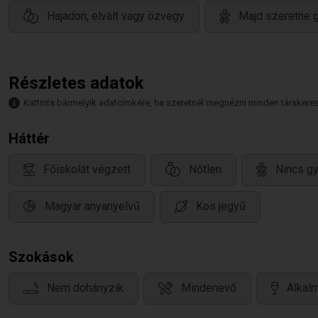
Hajadon, elvált vagy özvegy
Majd szeretne g
Részletes adatok
Kattints bármelyik adatcímkére, ha szeretnél megnézni minden társkeresőt,
Háttér
Főiskolát végzett
Nőtlen
Nincs g
Magyar anyanyelvű
Kos jegyű
Szokások
Nem dohányzik
Mindenevő
Alkalm