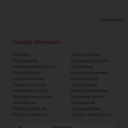
Ügyfélszolgálat
További információ
Randiblog
Online társkereső
Sikertörténetek
Fényképes társkereső
Intelligens ajánlórendszer
Új társkereső
Randi Akadémia
Keresztény társkereső
Facebook oldalunk
Fiatal társkereső
Szerelmi horoszkóp
30as társkereső
Társkeresés mobilon
Középkorú társkereső
Párkeresők most online
Társkeresés 50 felett
Elit társkereső
Társkereső nők
Válófélben lévőknek
Társkereső férfiak
Diplomás társkereső
Szerelem első keresésre