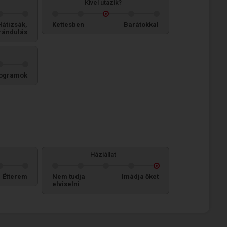
Kivel utazik?
Hátizsák,
Kettesben
Barátokkal
rándulás
ogramok
Háziállat
Étterem
Nem tudja
Imádja őket
elviselni