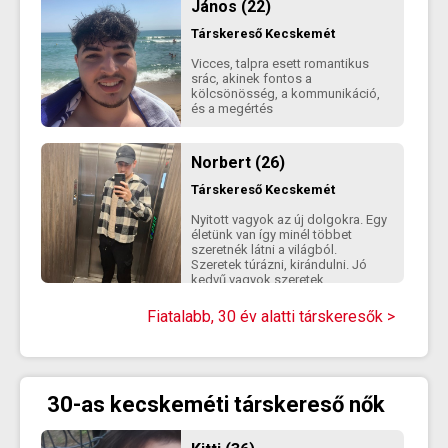
János (22)
Társkereső
Kecskemét
Vicces, talpra esett romantikus
srác, akinek fontos a
kölcsönösség, a kommunikáció,
és a megértés
Norbert (26)
Társkereső
Kecskemét
Nyitott vagyok az új dolgokra. Egy
életünk van így minél többet
szeretnék látni a világból.
Szeretek túrázni, kirándulni. Jó
kedvű vagyok,szeretek
poénkodni,hülyéskedni. Falusi,
tanyasi természetközeli életstílust
Fiatalabb, 30 év alatti társkeresők >
élem, nem tudnék egy városi
panellakásban élni.
30-as kecskeméti társkereső nők