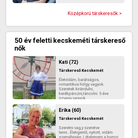
Középkorú társkeresők >
50 év feletti kecskeméti társkereső
nők
Kati (72)
Társkereső
Kecskemét
Életvidám, barátságos,
romantikus hölgy vagyok.
Szeretek kirándulni,
kerékpározni,táncolni. 5 éve
özvegy vagyok
Erika (60)
Társkereső
Kecskemét
Szeretni vag,y szeretve
lenni...Életigenlő, nyitott, vidám
személyiség. Lételemem a humor,