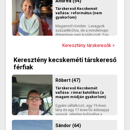
Andrea (54)
a normális kommunikáció. Nem
kapkodok, szeretek lassan,
Társkereső
Kecskemét
természetesen megismerni
vallása: református (nem
valakit.”
gyakorlom)
Magamról röviden : Levagyok
százalékrólva, de a mindennapi
életemben nem korlátozott. Egy
egyszerű nő vagyok egyszerű
élettel.☺️
Keresztény társkeresők >
Keresztény kecskeméti társkereső
férfiak
Róbert (47)
Társkereső
Kecskemét
vallása: római katolikus (a
magam módján gyakorlom)
Egyéni vállalkozó, egy 19 éves
lány és egy 17 éves fiú édesapja
vagyok, jelenleg különélve a
házastársamtól.Nemrég vettem
egy tanyát, aminek a felújítása
Sándor (64)
gőzerővel zajlik. Bár ez a projekt