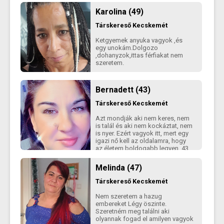
Karolina (49)
Társkereső
Kecskemét
Ketgyemek anyuka vagyok ,és
egy unokám.Dolgozo
,dohanyzok,ittas férfiakat nem
szeretem.
Bernadett (43)
Társkereső
Kecskemét
Azt mondják aki nem keres, nem
is talál és aki nem kockáztat, nem
is nyer. Ezért vagyok itt, mert egy
igazi nő kell az oldalamra, hogy
az életem boldogabb legyen. 43
éves nő vagyok és társra vágyom.
Elegem van az egy éjszakás
Melinda (47)
kalandokból. Itt az ideje az
igazinak! Tudnál szeretni egy
Társkereső
Kecskemét
pozitív gondolkodású, 166 cm
magas nőt? Ez vagyok én!
Nem szeretem a hazug
embereket Légy öszinte.
Szeretném meg találni aki
olyannak fogad el amilyen vagyok