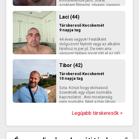
konditerembe járni. Sokat
szoktam filmezni, olvasni, nagyon
szeretem a macskákat
Laci (44)
Társkereső
Kecskemét
9 napja tag
44 éves vagyok! Festőként
dolgozom! Nyitott vagy az alkalmi
társhoz is per pl. De nem arra
vágyom! Nálam most jött el az idő
tovább lépni!
Tibor (42)
Társkereső
Kecskemét
10 napja tag
Szia. Köszi hogy elolvasod.
Szeretnék egy olyan normális
kapcsolatot . Ami mostanság
nem normális. Mert aztán látom
hogy csak telefonon tartják a
kapcsolatot. Nekem egy olyan
Legújabb társkeresők >
társra lenne szükségem aki nem
csak telefonon akar kapcsolatot,
szeretne találkozni időt eltölteni
megismerni egymást. Aztán ha
megvan az összhang akkor majd
megbeszéljük hogyan tovább.