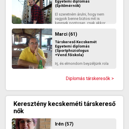
Egyetemi diplomás
(Építőmérnök)
El szeretném árulni, hogy nem
vagyok benne biztos mit is
keresek pontosan, csak akkor
fog kiderülni amikor megtalálom.
Azt viszont biztosan allíthatom,
Marci (61)
hogy nem szeretném ha
elsőbsorba a chat kötöttségei
Társkereső
Kecskemét
között ismerkednénk. Szeretem a
Egyetemi diplomás
személyes ismerkedést és ez a
(Sportphsziologus
kapcsolattartásra is igaz,
+Vend.főiskola)
remélem ez számodra nem lesz
zavaró.
Irj, és elmondom beyzéljünk rola
Diplomás társkeresők >
Keresztény kecskeméti társkereső
nők
Irén (57)