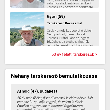
vidám családcentrikus férfiként
keresek egy őszinte megbízható
tartalmas párkapcsolatot.
Gyuri (59)
Társkereső
Kecskemét
Csak komoly kapcsolat érdekel.
Nem partnert, hanem társat
keresek kiránduláshoz, együtt
főzéshez, az élethez. Írhatnék
bármi fényeset, de inkább ismerj
meg. Káros szenvedélyem nincs,
csak az igazság az az alapelvem.
50 év feletti társkeresők >
Mondhatnám, hogy elvált vagyok,
de nem szeretném hazugsággal
indítani a kapcsolatot. A
személyes találkozásban hiszek.
Szeretem tudni, mit szeret a
Néhány társkereső bemutatkozása
másik felem, de legfőképp mit
nem.
Arnold (47), Budapest
20 év után új élet, új lendület csak is előre nézve. Két
kamasz fiú apukája vagyok, és velem is élnek.
Emellett nagyon sok mindennel foglalkozom.
Koncerteket, és egyéb programokat szervezek,