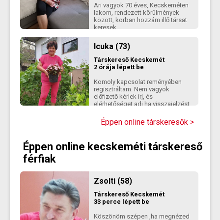
Ari vagyok 70 éves, Kecskeméten
lakom, rendezett körülmények
között, korban hozzám illő társat
keresek
Icuka (73)
Társkereső
Kecskemét
2 órája lépett be
Komoly kapcsolat reményében
regisztráltam. Nem vagyok
előfizető kérlek írj, és
elérhetőséget adj ha visszajelzést
szeretnél.
Éppen online társkeresők >
Éppen online kecskeméti társkereső
férfiak
Zsolti (58)
Társkereső
Kecskemét
33 perce lépett be
Köszönöm szépen ,ha megnézed