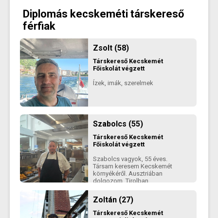
tudni kell játszani! Vannak még
normális férfiak! De ők már tudják,
Diplomás kecskeméti társkereső
mit nem kérnek! Érett, őszinte
kapcsolatra vágyom, ahol bármit
férfiak
nyíltan meg tudunk beszélni.
Zsolt (58)
Társkereső
Kecskemét
Főiskolát végzett
Ízek, imák, szerelmek
Szabolcs (55)
Társkereső
Kecskemét
Főiskolát végzett
Szabolcs vagyok, 55 éves.
Társam keresem Kecskemét
környékéről. Ausztriában
dolgozom, Tirolban.
Zoltán (27)
Társkereső
Kecskemét