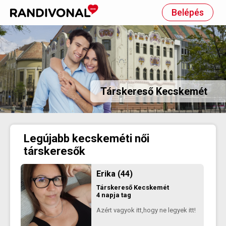
Belépés
Társkereső Kecskemét
Legújabb kecskeméti női
társkeresők
Erika (44)
Társkereső
Kecskemét
4 napja tag
Azért vagyok itt,hogy ne legyek itt!