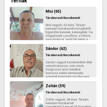
férfiak
Misi (65)
Társkereső
Kecskemét
Misi vagyok, 65 éves. Társam
keresem Kecskemét környékéről.
Egyenlőre keresek, keresgélek. Ha
megtetszett a profilom, s többre
vagy kíváncsi, vedd fel velem a
kapcsolatot!
Sándor (62)
Társkereső
Kecskemét
Sandor vagyok kecskeméten élek
nemdohányzom, nem iszok,
Dolgiozom erös testalkat
humoros vidám termeszetü
szeretek kirandulni moziba jarni
Zoltán (59)
Társkereső
Kecskemét
Zoltán vagyok, 58 éves. Társam
keresem Kecskemét
környékéről.3 éve elvált független