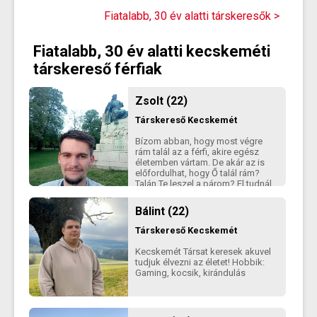
olvashatsz rólam, hogy például
160 cm magas nő vagyok.
Fiatalabb, 30 év alatti társkeresők >
Fiatalabb, 30 év alatti kecskeméti
társkereső férfiak
Zsolt (22)
Társkereső
Kecskemét
Bízom abban, hogy most végre
rám talál az a férfi, akire egész
életemben vártam. De akár az is
előfordulhat, hogy Ő talál rám?
Talán Te leszel a párom? El tudnál
képzelni magad mellett 173 cm
magas férfit? Írj rám és meglátjuk!
Bálint (22)
Társkereső
Kecskemét
Kecskemét Társat keresek akuvel
tudjuk élvezni az életet! Hobbik:
Gaming, kocsik, kirándulás