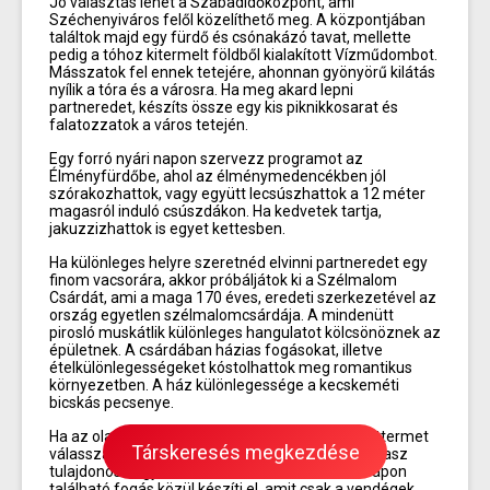
Jó választás lehet a Szabadidőközpont, ami
Széchenyiváros felől közelíthető meg. A központjában
találtok majd egy fürdő és csónakázó tavat, mellette
pedig a tóhoz kitermelt földből kialakított Vízműdombot.
Másszatok fel ennek tetejére, ahonnan gyönyörű kilátás
nyílik a tóra és a városra. Ha meg akard lepni
partneredet, készíts össze egy kis piknikkosarat és
falatozzatok a város tetején.
Egy forró nyári napon szervezz programot az
Élményfürdőbe, ahol az élménymedencékben jól
szórakozhattok, vagy együtt lecsúszhattok a 12 méter
magasról induló csúszdákon. Ha kedvetek tartja,
jakuzzizhattok is egyet kettesben.
Ha különleges helyre szeretnéd elvinni partneredet egy
finom vacsorára, akkor próbáljátok ki a Szélmalom
Csárdát, ami a maga 170 éves, eredeti szerkezetével az
ország egyetlen szélmalomcsárdája. A mindenütt
pirosló muskátlik különleges hangulatot kölcsönöznek az
épületnek. A csárdában házias fogásokat, illetve
ételkülönlegességeket kóstolhattok meg romantikus
környezetben. A ház különlegessége a kecskeméti
bicskás pecsenye.
Ha az olasz konyhát szeretitek, akkor a Cézár éttermet
Társkeresés megkezdése
válasszátok, ami a piaccal szemben található. Olasz
tulajdonosa egyben a szakács is, aki 100, az étlapon
található fogás közül készíti el, amit csak a vendégek