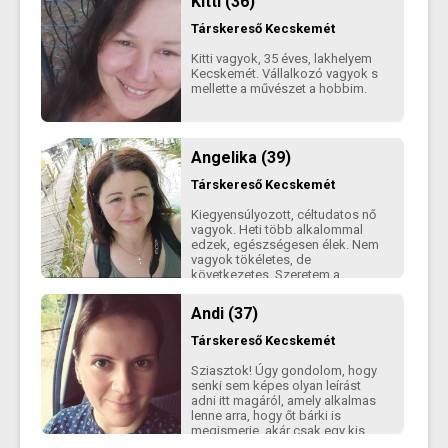
Kitti (36)
Társkereső
Kecskemét
Kitti vagyok, 35 éves, lakhelyem
Kecskemét. Vállalkozó vagyok s
mellette a művészet a hobbim.
Angelika (39)
Társkereső
Kecskemét
Kiegyensúlyozott, céltudatos nő
vagyok. Heti több alkalommal
edzek, egészségesen élek. Nem
vagyok tökéletes, de
következetes. Szeretem a
minőségi beszélgetéseket, de a
humor is fontos számomra,
Andi (37)
viszont az intelligencia még
inkább. Komoly kapcsolatot
Társkereső
Kecskemét
keresek, de nem a klasszikus
értelemben. Nem akarok
Sziasztok! Úgy gondolom, hogy
összeköltözni, inkább olyat,
senki sem képes olyan leírást
akivel közösen töltünk időt. Nem
adni itt magáról, amely alkalmas
szeretnék gyereket, így kérlek ezt
lenne arra, hogy őt bárki is
is vedd figyelembe. Légy oly
megismerje, akár csak egy kis
kedves, hogy ne csak fotókat
mértékben is, még akkor is, ha az