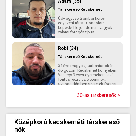
Ádám (35)
Társkereső
Kecskemét
Üdv egyszerű ember keresi
egyszerű társat.Gondolom
képekből le jön de nem vagyok
valami fotogén típus.
Robi (34)
Társkereső
Kecskemét
34 éves vagyok, karbantartóként
dolgozom Kecskemét környékén.
Van egy 9 éves gyermekem, aki
fontos része az életemnek.
Szabadidőmben szeretek focizni
és pingpongozni, valamint időt
tölteni a családommal és a
30-as társkeresők >
barátaimmal. Komoly kapcsolatot
keresek egy kedves, őszinte
nővel, akivel kölcsönös tiszteleten
és bizalmon alapuló kapcsolatot
lehet építeni. Dohányzom, de
Középkorú kecskeméti társkereső
igyekszem egyre kevesebbet.
nők