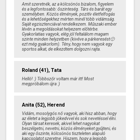
Amit szeretnék, az a kölcsönös bizalom, figyelem
és a legfontosabb: őszinteség. Társ és barát egy
személyben. Közös élmények, pozitív életfelfogás
és a lehetőségekhez mérten minél több vidámság.
Saját egzisztenciával rendelkezem. Műszaki ember
lévén a megoldásokat helyezem előtérbe.
Gyakorlatias vagyok, elég jól feltalálom magam
szinte minden helyzetben (kivéve a párkeresést🙂
ezt még gyakorlom). Tény, hogy nem vagyok egy
sportos alkat, de elkezdtem dolgozni rajta.
Roland (41), Tata
Helló! :) Többszőr voltam már itt! Most
megpróbálom újra :)
Anita (52), Herend
Vidám, mosolygós nő vagyok, aki hisz abban, hogy
az életet a legjobb jókedvvel és sok nevetéssel élni.
Olyan társat keresek, akivel lehet nagyokat
beszélgetni, nevetni, közös élményeket gyűjteni, és
aki egy őszinte, kölcsönös tiszteleten alapuló
kapcsolatot szeretne. Hiszem, hogy a legjobb