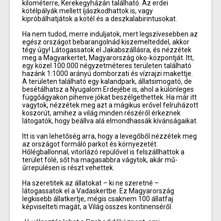
kilométerre, Kerekegyházán található. Az erdei
kötélpályák mellett íjászkodhattok is, vagy
kipróbálhatjátok a kötél és a deszkalabirintusokat.
Ha nem tudod, merre induljatok, mert legszívesebben az
egész országot bebarangolnád kiszemelteddel, akkor
tégy úgy! Látogassatok el Jakabszállásra, és nézzétek
meg a Magyarkertet, Magyarország öko-központját. Itt,
egy közel 100.000 négyzetméteres területen található
hazánk 1:1000 arányú domborzati és vízrajzi makettje.
A területen található egy kalandpark, állatsimogató, de
besétálhatsz a Nyugalom Erdejébe is, ahol a különleges
függőágyakon pihenve jókat beszélgethettek. Ha már itt
vagytok, nézzétek meg azt a mágikus erővel felruházott
koszorút, amihez a világ minden részéről érkeznek
látogatók, hogy beállva alá elmondhassák kívánságaikat.
Itt is van lehetőség arra, hogy a levegőből nézzétek meg
az országot formáló parkot és környezetét.
Hőlégballonnal, vitorlázó repülővel is felszállhattok a
terület fölé, sőt ha magasabbra vágytok, akár mű-
űrrepülésen is részt vehettek.
Ha szeretitek az állatokat – ki ne szeretné –
látogassatok el a Vadaskertbe. Ez Magyarország
legkisebb állatkertje, mégis csaknem 100 állatfaj
képviselteti magát, a Világ összes kontinenséről.