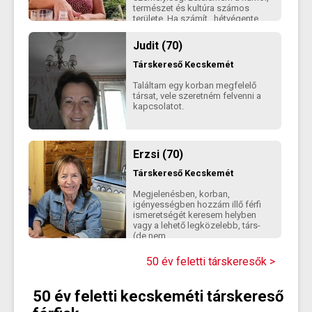
természet és kultúra számos
területe. Ha számít , hétvégente
sokat vagyok Bp- en.
Judit (70)
Társkereső
Kecskemét
Találtam egy korban megfelelő
társat, vele szeretném felvenni a
kapcsolatot.
Erzsi (70)
Társkereső
Kecskemét
Megjelenésben, korban,
igényességben hozzám illő férfi
ismeretségét keresem helyben
vagy a lehető legközelebb, társ-
(de nem
összeköltözős)kapcsolatra.
50 év feletti társkeresők >
50 év feletti kecskeméti társkereső