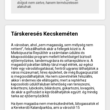
dolgok nem sietve, hanem természetesen
alakulnak.
Társkeresés Kecskeméten
A városban, ahol „sem magasság, sem mélység nem
rettent”, felszállhattok akár a fellegek közé is. A
Matkópusztai Repülőtér a számtalan üdülési és
kikapcsolódási program mellett lehetőséget biztosít
ejtőernyőzése, tandemugrásra és sétarepülésre is. A
magasból páratlan látkép tárul majd elétek, az egész
felér egy városlátogatással, fentről ugyanis láthatjátok a
város múzeumait, híres épületeit, de még Bugacpusztát
is megcsodálhatjátok. Ha nem szeretnétek felszállni,
akkor i érdemes ide ellátogatni, mert a reptérhez
kapcsolódó üdülőfaluban lehetőség van teniszezni,
krikettezni, lubickolni, biliárdozni, gokartozni, lovagolni,
de akár a golfozást is kipróbálhatjátok együtt. ég mindig
tarka az ejtőernyőzőktől.
Ha ilyen magasba nem merészkednétek, látogassatok el
a Kerekerdő Kalandparkba, ami a várostól 15