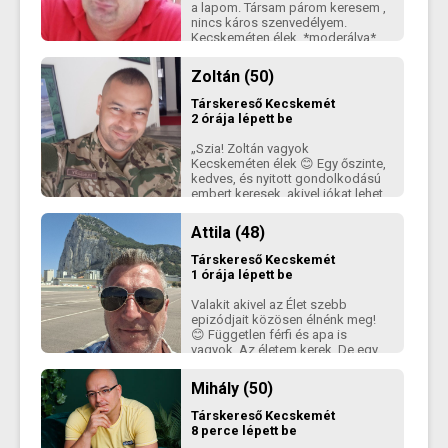
a lapom. Társam párom keresem ,
nincs káros szenvedélyem.
Kecskeméten élek. *moderálva*
Köszönöm szépen a figyelmed.
Zsolti *moderálva*
Zoltán (50)
Társkereső
Kecskemét
2 órája lépett be
„Szia! Zoltán vagyok
Kecskeméten élek 😊 Egy őszinte,
kedves, és nyitott gondolkodású
embert keresek, akivel jókat lehet
beszélgetni, nevetni, és együtt
felfedezni az élet apró örömeit.
Attila (48)
Szeretem a természetet, a jó
filmeket, a hosszú sétákat, és
Társkereső
Kecskemét
azokat az estéket, amikor csak
1 órája lépett be
beszélgetünk . Fontos számomra
a kölcsönös tisztelet, a
Valakit akivel az Élet szebb
kommunikáció és a humor
epizódjait közösen élnénk meg!
*moderálva* Face...Zoltá.Nem
😊 Független férfi és apa is
vagyok előfizető ha irsz adj
vagyok. Az életem kerek. De egy
elérhetőséget légyszi. Kecskemét
őszinte kapcsolattal azért
környékéröl keresek..!
bonyolítanám!😁 Társra vágyom!
Mihály (50)
Olyanra akivel egy követ fújunk!😊
(hogy honnan van ez a mondás?
Társkereső
Kecskemét
nem tudom...de deccik! Valahogy
8 perce lépett be
ott van benne az Egész!)