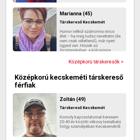
Marianna (45)
Társkereső
Kecskemét
Humor nélkül számomra nincs
élet – ha meg tudsz nevettetni (és
nem csak véletlenül), már nyert
ügyed van. Hiszek az
őszinteségben, a kölcsönös
tiszteletben, és abban, hogy
mindenki a legjobb verziója lehet
Középkorú társkeresők >
– de csak ha önmaga marad.
Imádom azokat a
beszélgetéseket, amik közben
Középkorú kecskeméti társkereső
elfelejted megnézni az órát. Nem
keresek tökéletest, csak egy
férfiak
normális, értelmes, nyitott embert,
aki mellett az élet élhető és
nevethető." Nem tudok írni nincs
Zoltán (49)
előfizetésem..
Társkereső
Kecskemét
Komoly kapcsolatomat keresem
20-40 év közötti vékony testalkatú
hölgy személyében Kecskemétről.