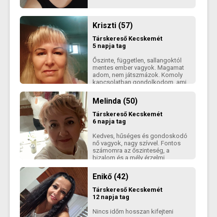
Kriszti (57)
Társkereső
Kecskemét
5 napja tag
Őszinte, független, sallangoktól
mentes ember vagyok. Magamat
adom, nem játszmázok. Komoly
kapcsolatban gondolkodom, ami
kölcsönös tiszteleten és
szereteten alapszik. Ha te is így
Melinda (50)
vélekedsz, ne habozz, írj rám. 🙂
Társkereső
Kecskemét
6 napja tag
Kedves, hűséges és gondoskodó
nő vagyok, nagy szívvel. Fontos
számomra az őszinteség, a
bizalom és a mély érzelmi
kapcsolat. Szeretem a tartalmas
beszélgetéseket, a nevetést és
Enikő (42)
azokat az apró pillanatokat,
amelyek különlegessé teszik az
Társkereső
Kecskemét
életet. Őszinte kapcsolatra
12 napja tag
vágyom valakivel, aki készen áll a
szeretetre, a tiszteletre.
Nincs időm hosszan kifejteni