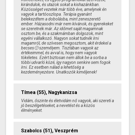
kirándulok, és utazok sokat a kishazánkban.
Közösséget vezetek már több éve, amelynek én
vagyok a tartóoszlopa. Terápia gyanánt
belekezdtem a dobolásba, mint zeneszerető
ember. Házasodni már nem kívánok, és gyerekeket
se szeretnék már. Az időmet saját magamnak
osztom be, és a szakmámban dolgozok, mint
egyéni vállalkozó. Nagyon sokat tudnék írni
magamról, de szívesen megosztom, akit érdekel a
becses🙂 személyem. Tisztában vagyok az
értékeimmel, és avval is, hogy nem vagyok
tökéletes. Ezért biztosan nem állok be a sorba a
többi udvarló közé, így nagyon senkire sem fogok
írni. Ez esetben nálad a lehetőség a
kezdeményezésre. Unatkozók kiméljenek!
Tímea (55), Nagykanizsa
Vidám, őszinte és életvidám nő vagyok, aki szereti a
jó beszélgetéseket, a nevetést és a közös
élményeket.
Szabolcs (51), Veszprém