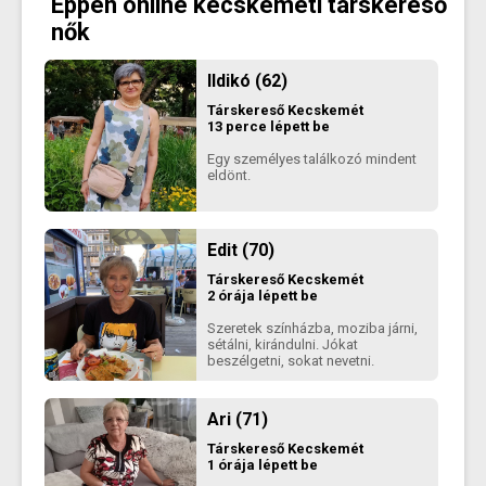
Éppen online kecskeméti társkereső
nők
Ildikó (62)
Társkereső
Kecskemét
13 perce lépett be
Egy személyes találkozó mindent
eldönt.
Edit (70)
Társkereső
Kecskemét
2 órája lépett be
Szeretek színházba, moziba járni,
sétálni, kirándulni. Jókat
beszélgetni, sokat nevetni.
Ari (71)
Társkereső
Kecskemét
1 órája lépett be