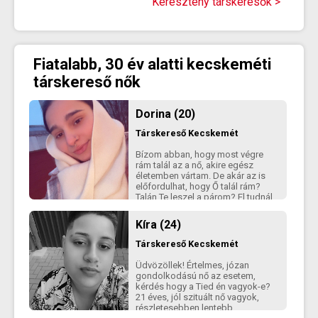
Keresztény társkeresők >
infó alapján, nehéz megítélni
egymást. Nem rontok csőstül a
házba, de a sok levelezés helyett
inkább beszéljünk akár telefonon,
már ott sokminden kiderülhet.
Fiatalabb, 30 év alatti kecskeméti
társkereső nők
Dorina (20)
Társkereső
Kecskemét
Bízom abban, hogy most végre
rám talál az a nő, akire egész
életemben vártam. De akár az is
előfordulhat, hogy Ő talál rám?
Talán Te leszel a párom? El tudnál
képzelni magad mellett 155 cm
magas nőt? Írj rám és meglátjuk!
Kíra (24)
Társkereső
Kecskemét
Üdvözöllek! Értelmes, józan
gondolkodású nő az esetem,
kérdés hogy a Tied én vagyok-e?
21 éves, jól szituált nő vagyok,
részletesebben lentebb