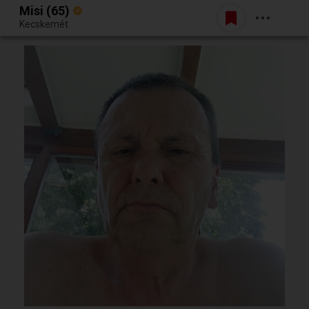
Misi (65)
Belépés
Kecskemét
Egy jó randiból bármi lehet.