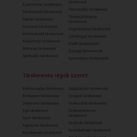
társkereső
Ezermester társkereső
Táncoslábú társkereső
Filmkedvelő társkereső
Társasjátékozós
Gamer társkereső
társkereső
Humoros társkereső
Vegetáriánus társkereső
Kertészkedő társkereső
Zenefüggő társkereső
Könyvmoly társkereső
Elvált társkeresők
Motoros társkereső
Özvegy társkeresők
Spirituális társkereső
Gyermekes társkeresők
Társkeresés régiók szerint
Békéscsabai társkereső
Salgótarjáni társkereső
Budapesti társkereső
Szegedi társkereső
Debreceni társkereső
Szekszárdi társkereső
Egri társkereső
Székesfehérvári
társkereső
Győri társkereső
Szolnoki társkereső
Kaposvári társkereső
Szombathelyi társkereső
Kecskeméti társkereső