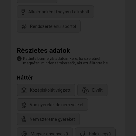
Alkalmanként fogyaszt alkoholt
Rendszertelenül sportol
Részletes adatok
Kattints bármelyik adatcímkére, ha szeretnél
megnézni minden társkeresőt, aki ezt állította be.
Háttér
Középiskolát végzett
Elvált
Van gyereke, de nem vele él
Nem szeretne gyereket
Magyar anyanyelvű
Halak jegyű