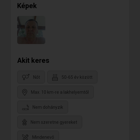
Képek
Akit keres
Nőt
50-65 év között
Max. 10 km-re a lakhelyemtől
Nem dohányzik
Nem szeretne gyereket
Mindenevő