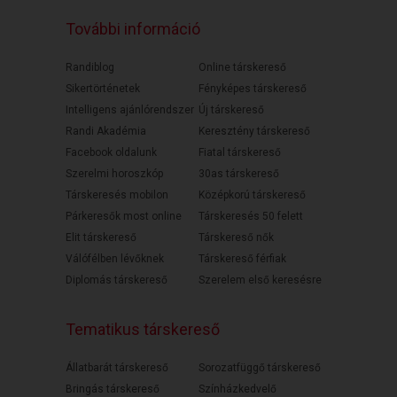
További információ
Randiblog
Online társkereső
Sikertörténetek
Fényképes társkereső
Intelligens ajánlórendszer
Új társkereső
Randi Akadémia
Keresztény társkereső
Facebook oldalunk
Fiatal társkereső
Szerelmi horoszkóp
30as társkereső
Társkeresés mobilon
Középkorú társkereső
Párkeresők most online
Társkeresés 50 felett
Elit társkereső
Társkereső nők
Válófélben lévőknek
Társkereső férfiak
Diplomás társkereső
Szerelem első keresésre
Tematikus társkereső
Állatbarát társkereső
Sorozatfüggő társkereső
Bringás társkereső
Színházkedvelő