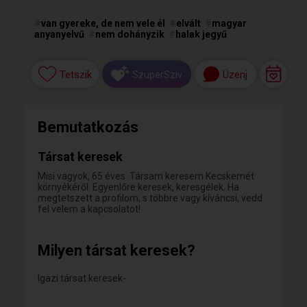
#
van gyereke, de nem vele él
#
elvált
#
magyar
anyanyelvű
#
nem dohányzik
#
halak jegyű
Tetszik
Üzenj
SzuperSzív
Bemutatkozás
Társat keresek
Misi vagyok, 65 éves. Társam keresem Kecskemét
környékéről. Egyenlőre keresek, keresgélek. Ha
megtetszett a profilom, s többre vagy kíváncsi, vedd
fel velem a kapcsolatot!
Milyen társat keresek?
Igazi társat keresek-