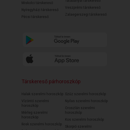
Tatabányai társkereső
Miskolci társkereső
Veszprémi társkereső
Nyíregyházi társkereső
Zalaegerszegi társkereső
Pécsi társkereső
Társkereső párhoroszkóp
Halak szerelmi horoszkóp
Szűz szerelmi horoszkóp
Vízöntő szerelmi
Nyilas szerelmi horoszkóp
horoszkóp
Oroszlán szerelmi
Mérleg szerelmi
horoszkóp
horoszkóp
Kos szerelmi horoszkóp
Ikrek szerelmi horoszkóp
Skorpió szerelmi