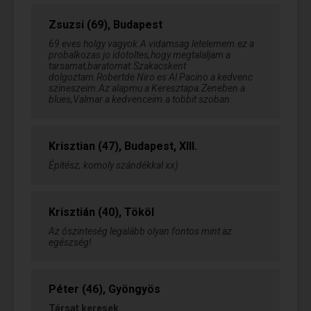
partneremtől is elvárom. Még aktív
vagyok (sapienti sat, vagyis a
bölcsnek ennyi elég). :)
Zsuzsi (69), Budapest
69 eves holgy vagyok.A vidamsag letelemem.ez a
probalkozas jo idotoltes,hogy megtalaljam a
tarsamat,baratomat.Szakacskent
dolgoztam.Robertde Niro es Al Pacino a kedvenc
szineszeim.Az alapmu a Keresztapa.Zeneben a
blues,Valmar a kedvenceim.a tobbit szoban.
Krisztian (47), Budapest, XIII.
Építész, komoly szándékkal xx)
Krisztián (40), Tököl
Az őszinteség legalább olyan fontos mint az
egészség!
Péter (46), Gyöngyös
Társat keresek