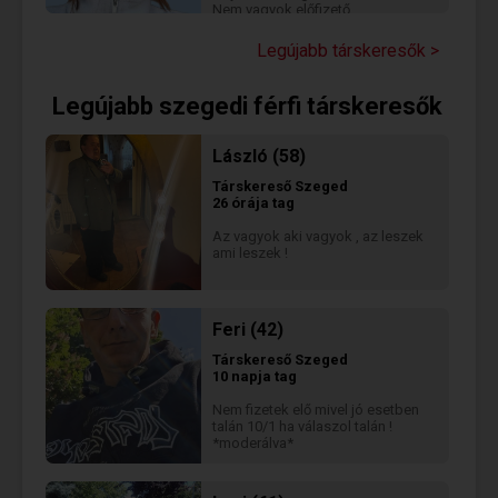
Nem vagyok előfizető
Legújabb társkeresők >
Legújabb szegedi férfi társkeresők
László (58)
Társkereső
Szeged
26 órája tag
Az vagyok aki vagyok , az leszek
ami leszek !
Feri (42)
Társkereső
Szeged
10 napja tag
Nem fizetek elő mivel jó esetben
talán 10/1 ha válaszol talán !
*moderálva*