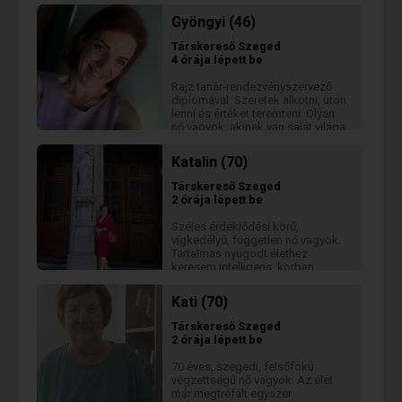
Gyöngyi (46)
Társkereső
Szeged
4 órája lépett be
Rajz tanár-rendezvényszervező
diplomával: Szeretek alkotni, úton
lenni és értéket teremteni. Olyan
nő vagyok, akinek van saját világa,
és aki hisz abban, hogy a
szépséget nekünk kell
Katalin (70)
megteremtenünk magunk körül.
Fontos számomra az egyenesség
Társkereső
Szeged
és az a fajta stabilitás, amit nem
2 órája lépett be
csak a szavak, hanem a tettek
igazolnak. Szeretem a természet
Széles érdeklődési körű,
nyugalmát, a jó beszélgetéseket
vígkedélyű, független nő vagyok.
és azt a férfit, aki tudja, mit akar
Tartalmas nyugodt élethez
az élettől. Nem herceget keresek
keresem intelligens, korban
fehér lovon, hanem egy társat, aki
hozzám illő - lehetőleg - végleges
értékelni tudja a humort, a tartást
társamat.
Kati (70)
és a valódi kapcsolódást. Ha te is
két lábbal állsz a földön, de a
Társkereső
Szeged
lelkednek szüksége van a
2 órája lépett be
nyugalomra, a szépre, és
szereted a tartalmas estéket,
70 éves, szegedi, felsőfokú
lehet, hogy épp egymást
végzettségű nő vagyok. Az élet
keressük. Kezdjük egy
már megtréfált egyszer
beszélgetéssel...