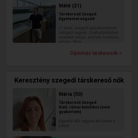
sokszor fürdéskor is. Vonzódom
Máté (21)
a retro dolgok iránt: lemezek,
kazetták, CD-k, old hifi dolgok
Társkereső
Szeged
érdekelnek. Szabadidőmben
Egyetemet végzett
futok, súlyzózok, biciklizek,
gitározgatok. Szeretek túrázni,
21 éves, szegedi gépészmérnök
szeretem a nagy hegyeket, de a
hallgató vagyok. Szabadidőmben
szelíd lankákat, sőt, a végtelen
szeretek utazni, autózni, biciklizni,
Alföldet is. Hiszem az Istent.
edzeni, főzni.
Nagyon tudok szeretni.
Diplomás társkeresők >
Keresztény szegedi társkereső nők
Mária (50)
Társkereső
Szeged
hivő: római katolikus (nem
gyakorlom)
Egyedül álló vagyok aki keresi a
párját