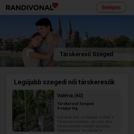
Belépés
Társkereső Szeged
Legújabb szegedi női társkeresők
Valéria (60)
Társkereső
Szeged
4 napja tag
Kialakult élet, szokások mellett a
Társamat keresem, aki nem akar
kényszeresen minden percben
rámtelepedni, hiszen én is