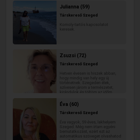
Olyan férfit keresek, aki társam
Julianna (59)
lenne ebben az életjátékban,
akivel megoszthatom az
Társkereső
Szeged
örömeimet és kihívásaimat is. Ha
megtetszett a profilom, s többre
Komoly-tartós kapcsolatot
vagy kíváncsi, várom az
keresek.
üzenetedet.
Zsuzsi (72)
Társkereső
Szeged
Hetven évesen is hiszek abban,
hogy mindig van hely egy új
történetnek. Szegeden élek,
szívesen járom a természetet,
kirándulok és töltöm az időm
mozgással és derűvel. Olyan
férfias társ kapcsolódását várom,
Éva (60)
aki szintén nyitott a meghitt
beszélgetésre, közös sétákra és
Társkereső
Szeged
az együtt megélt
szépségekre.Jelenleg nem
Éva vagyok, 59 éves, lakhelyem
vagyok előfizető.
Szeged. Még nem írtam egyéni
bemutatkozást, ezért ezt az
automatikus szöveget olvashatod