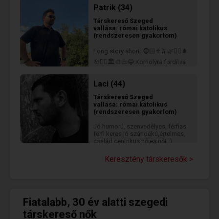
megtudni egy nagy szívű srácról
Patrik (34)
annak megoldása egy személyes
találkozó.
Társkereső
Szeged
vallása: római katolikus
(rendszeresen gyakorlom)
Long story short: 🧔🏻✝️🫒🌿🏃‍♂️🌲
🌸🚴‍♂️🏛️🎨📜😂 Komolyra fordítva
a szót, egy szegedi fiatalember
vagyok, nagyon szeretem a
Laci (44)
természetet, a gasztronómiát, a
nagy nevetéseket és elmélyült
Társkereső
Szeged
beszélgetéseket.
vallása: római katolikus
(rendszeresen gyakorlom)
Jó humorú, szenvedélyes, férfias
férfi keres jó szándékú,értelmes,
család centrikus nőies nőt :)
Keresztény társkeresők >
Fiatalabb, 30 év alatti szegedi
társkereső nők