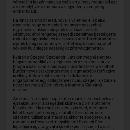
városa? Itt igazán nagy az esély arra, hogy megtaláld azt
a személyt, aki számodra az egyetlen, a rengeteg
ember közül.
Ha nincs semmi ötleted, hova is vihetnéd el az első
randevún, vagy nem tudod, mennyire passzoltok
egymáshoz, akkor induljatok el a Tisza melletti
sétányon, ahol rengeteg szegedi szerelmes beszélgette
már át a nappalokat és az éjszakákat is. Ha elfáradtatok,
üljetek be egy süteményre, a Stefánia kávézóba, ahol
sok-sok különleges édesség között válogathattok.
Nyáron a Szegedi Szabadtéri Játékon megnézhetitek,
hogyan romantikázik a leghíresebb szerelmes pár az
Elfújta a szél című előadásban. Scarlett O’Hara és Rhett
Buttler heves csókcsatáin még a legmacsóbb férfi szíve
is ellágyul. Ha inkább szerelmes dallamokra
ringatóznátok egy csillagfényes nyári, szegedi éjszakán,
nézzétek meg a Dóm téren, a Mamma Mia! című
darabot.
Amikor a forró nyári napok után már kellemesebbek az
éjszakák, akkor a szegediek kiülnek a Dóm előtti térre
beszélgetni. Ha a mozit te sem szereted, mert nem
lehet beszélgetni és egy zsúfolt étteremben sem
szeretnél túlkiabálni másokat, akkor telepedjetek le a
romantikus fényekkel megvilágított Szegedi Dóm
lépcsőjére egy fagyival a kezetekben, hiszen itt a sok