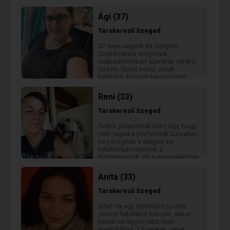
Ági (37)
Társkereső
Szeged
37 éves vagyok és szegedi.
Szakácsként dolgozok,
szabadidőmben szeretek sétálni,
túrázni, filmet nézni, zenét
hallgatni. Komoly kapcsolatot
keresek. Nálam fontos az
őszinteség, a bizalom és a hűség.
Reni (33)
Szeretem a minőségi időtöltést és
a jó beszélgetéseket. Ha
Társkereső
Szeged
szimpatikus vagyok, Írj nyugodtan
:)
Tudok palacsintát sütni úgy, hogy
nem ragad a plafonra😁 Szeretem
ha pörögnek a dolgok és
hatékonyan mennek a
mindennapok, de a magánéletben
a minőségi idő a legfontosabb.
Anita (33)
Társkereső
Szeged
Szia! Ha egy életvidám pozitív,
csinos fiatallányt keresel, akkor
kérlek ne lépj tovább mert
megtaláltad :) Szeretek zenét