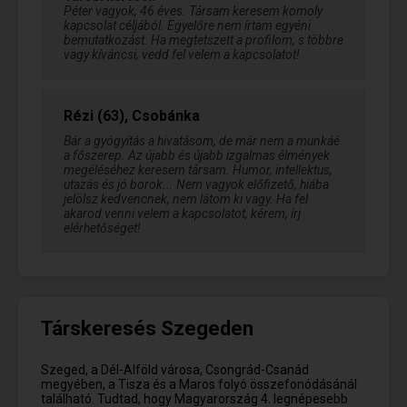
Péter vagyok, 46 éves. Társam keresem komoly
kapcsolat céljából. Egyelőre nem írtam egyéni
bemutatkozást. Ha megtetszett a profilom, s többre
vagy kíváncsi, vedd fel velem a kapcsolatot!
Rézi (63), Csobánka
Bár a gyógyítás a hivatásom, de már nem a munkáé
a főszerep. Az újabb és újabb izgalmas élmények
megéléséhez keresem társam. Humor, intellektus,
utazás és jó borok... Nem vagyok előfizető, hiába
jelölsz kedvencnek, nem látom ki vagy. Ha fel
akarod venni velem a kapcsolatot, kérem, írj
elérhetőséget!
Társkeresés Szegeden
Szeged, a Dél-Alföld városa, Csongrád-Csanád
megyében, a Tisza és a Maros folyó összefonódásánál
található. Tudtad, hogy Magyarország 4. legnépesebb