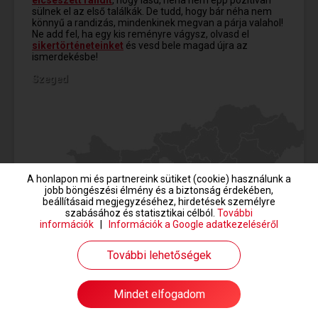
sülnek el az első találkák. De tudd, hogy bár néha nem
könnyű a randizás, mindenkinek megvan a párja valahol!
Ne add fel, ha egy kis reményre vágysz, olvasd el
sikertörténeteinket
és vesd bele magad újra az
ismerdekésbe!
Szeged
Szeged
A honlapon mi és partnereink sütiket (cookie) használunk a
jobb böngészési élmény és a biztonság érdekében,
beállításaid megjegyzéséhez, hirdetések személyre
szabásához és statisztikai célból.
További
információk
|
Információk a Google adatkezeléséről
További lehetőségek
Társkeresés megkezdése
Mindet elfogadom