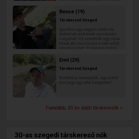
lányt akivel boldog lehetek.
Hobbijaim az autósportal való
Bence (19)
foglalkozás. Írj bátran ismerjük
meg egymást aztán autózzunk
Társkereső
Szeged
egy jót az estében.
Igazából egy nagyon vidám és
élettel teli embernek mondanám
magamat ! És szeretnék egy olyan
társat aki viszonozza a neki adott
gesztusaimat ! És légyszi írjatok
mert én nem fizetek elő ! Ha
nagyon meg akarsz ismerni
Emil (29)
irhatod egyből az instad és ott
már INGYEN beszélhetünk xd
Társkereső
Szeged
Biciklitúra, társasjáték, egy pohár
bor vagy egy séta Szegeden?
Fiatalabb, 30 év alatti társkeresők >
30-as szegedi társkereső nők