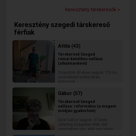
úszni megy mint panaszkodni. A
természetet szeretem a humort
Keresztény társkeresők >
még jobban. Ha nem a kor számít
nálad hanem a kedv és az
életigenlés Beszélgesünk!
Keresztény szegedi társkereső
férfiak
Attila (43)
Társkereső
Szeged
római katolikus vallású
(alkalmanként)
Sziasztok 43 éves vagyok 175 cm
szobafestő szakmában
dolgozók
Gábor (57)
Társkereső
Szeged
vallása: református (a magam
módján gyakorlom)
Szia! Gábor vagyok, 57 éves.
Jelenleg Szegeden élek. Két
gyermekem van, akik nen velem
élnek. Ha többet szeretnél