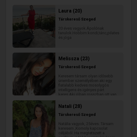
Laura (20)
Társkereső
Szeged
20 éves vagyok.Ápolónak
tanulok.Hobbim:kondi,tánc,pilates
és jóga
Melissza (23)
Társkereső
Szeged
Keresem társam olyan idősebb
úriember személyében aki egy
fiatalabb kedves mosolygós
intelligens és igényes párt
keres.Aki jóban rosszban ott van
mellette hiszen én is ezt
keresem,aki empatikus lehet rá
Natali (28)
számítani megértő és kedves
mert a szeretetnél és a tiszteletnél
Társkereső
Szeged
nagyobb érték nincs.Felkeltettem
az érdeklődésed írj bátran puszi
Natália vagyok, 25éves. Társam
Meli :)
keresem ,Komoly kapcsolat
céljából. Ha megtetszett a