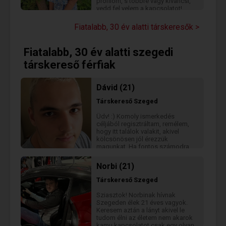
profilom, s többre vagy kíváncsi,
vedd fel velem a kapcsolatot!
Fiatalabb, 30 év alatti társkeresők >
Fiatalabb, 30 év alatti szegedi
társkereső férfiak
Dávid (21)
Társkereső
Szeged
Üdv! :) Komoly ismerkedés
céljából regisztráltam, remélem,
hogy itt találok valakit, akivel
kölcsönösen jól érezzük
magunkat. Ha fontos számodra
az őszinteség és megbízhatóság,
írj bátran... :)
Norbi (21)
Társkereső
Szeged
Sziasztok! Norbinak hívnak
Szegeden élek 21 éves vagyok.
Keresem aztán a lányt akivel le
tudom élni az életem nem akarok
kamu kapcsolatot csak egy olyan