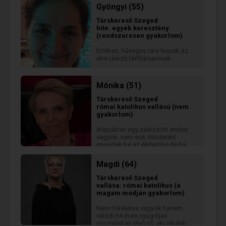
Gyöngyi (55)
Társkereső
Szeged
hite: egyéb keresztény
(rendszeresen gyakorlom)
Értékes, hűséges társ leszek az
erre ráérző férfitársamnak
Mónika (51)
Társkereső
Szeged
római katolikus vallású (nem
gyakorlom)
Alapjában egy zárkózott ember
vagyok, nem sok mindenkit
engedek be az életembe de ha
beengedem, megnyílok. Őszinte
vagyok és egyenes. Ha valakit
Magdi (64)
megszeretek amellett kitartok.
Sokminden érdekel de ez
Társkereső
Szeged
szerintem majd az ismerkedés
vallása: római katolikus (a
alatt kiderül mennyi a közös pont.
magam módján gyakorlom)
Nem tökéletes vagyok hanem
valódi.64 éves nyugdíjas
mozgásban lévő nő, aki inkább