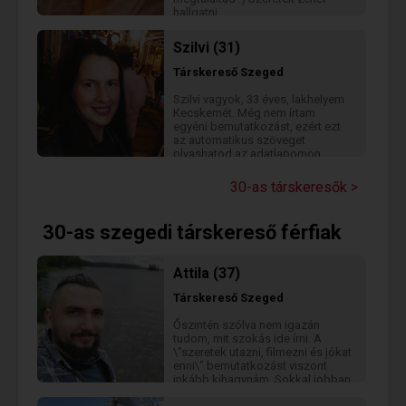
hallgatni,
Sétalni,Filmezni,Vásárolgatni 🙂,
Bennem egy igazi szakács
Szilvi (31)
veszett el , legalábbis eddig még
mindenki túlélte a főztömet :)
Társkereső
Szeged
Komoly kapcsolatot keresek de
ha csak simán barátkozni van
Szilvi vagyok, 33 éves, lakhelyem
kedved ez se akadály. Ha többet
Kecskemét. Még nem írtam
szeretnél rólam megtudni, írj
egyéni bemutatkozást, ezért ezt
nyugodtan igyekszem csillapítani
az automatikus szöveget
a kíváncsiságodat :)
olvashatod az adatlapomon.
Kérlek, írj vagy jelölj kedvencnek,
ha jobban meg akarsz ismerni!
30-as társkeresők >
30-as szegedi társkereső férfiak
Attila (37)
Társkereső
Szeged
Őszintén szólva nem igazán
tudom, mit szokás ide írni. A
\"szeretek utazni, filmezni és jókat
enni\" bemutatkozást viszont
inkább kihagynám. Sokkal jobban
szeretem, ha valakit a