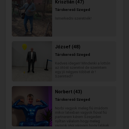
felsős kép 2025. október,
Krisztián (47)
december. Való világban élek és a
mindennapok apró, kölcsönös
Társkereső
Szeged
figyelmességében hiszek.
Ismerkedni szeretnék!
József (48)
Társkereső
Szeged
Kedves idegen! Mindenki a lottón
az ötöst szeretné de szerintem
egy jó négyes többet ér !
Szerinted?
Norbert (43)
Társkereső
Szeged
Norbi vagyok meleg fiú imádom
mikor latexban vagyok fiúval fiú
partnerem kérem Szegeden
nyíltan válalom hogy meleg
vagyok régi vágyam hogy talájak