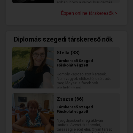
abban, hogy a valódi kisugárzás
nem erőlködik, egyszerűen csak
jelen van... Kiegyensúlyozott,
Éppen online társkeresők >
céltudatos férfi vagyok, aki
értékeli a humort, a nőiességet és
azokat a ritka pillanatokat, amikor
két ember között valódi
kapcsolódás alakul ki. Szeretem
Diplomás szegedi társkereső nők
az igényes dolgokat, legyen szó
egy jó vacsoráról, egy hosszú
beszélgetésről vagy akár egy
spontán "kettőnkre figyelős" laza
Stella (38)
estéről (pl. Netflix&Chill), ami
végül emlékezetesebb lesz, mint
Társkereső
Szeged
terveztük... A többit talán
Főiskolát végzett
érdekesebb személyesen
felfedezni...
Komoly kapcsolatot keresek.
Nem vagyok előfizető, ezért add
meg légyszi a facebook
elérhetőséged.
Zsuzsa (66)
Társkereső
Szeged
Főiskolát végzett
Nyugdíjasként még aktívan
tanítok. Szeretek táncolni,
társasági életet élni. Olyan társat