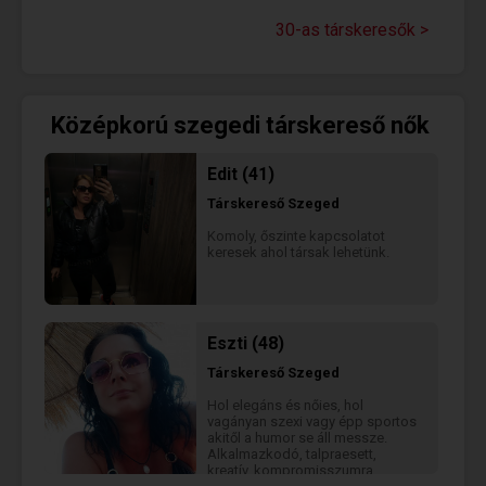
kapcsolódást, közös időtöltést.
30-as társkeresők >
Középkorú szegedi társkereső nők
Edit (41)
Társkereső
Szeged
Komoly, őszinte kapcsolatot
keresek ahol társak lehetünk.
Eszti (48)
Társkereső
Szeged
Hol elegáns és nőies, hol
vagányan szexi vagy épp sportos
akitől a humor se áll messze.
Alkalmazkodó, talpraesett,
kreatív, kompromisszumra