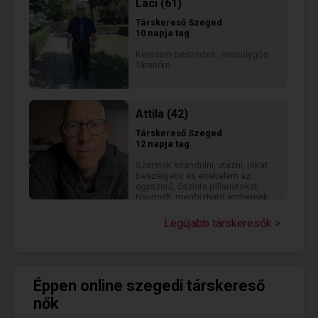
Laci (61)
Társkereső
Szeged
10 napja tag
Keresem beszédes , mosolygós
Társnőm.
Attila (42)
Társkereső
Szeged
12 napja tag
Szeretek kirándulni, utazni, jókat
beszélgetni és értékelem az
egyszerű, őszinte pillanatokat.
Nyugodt, megbízható embernek
tartom magam, aki nem
játszmázni szeretne, hanem
Legújabb társkeresők >
valódi kapcsolatot kialakítani.
Éppen online szegedi társkereső
nők