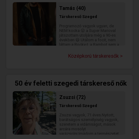
magamnak .fiút 30 éves korig!!!
Tamás (40)
Társkereső
Szeged
Programozó vagyok ugyan, de
NEM kocka 😛 a Super Marioval
játszottam utoljára még a 90-es
években 😃 Utálom a focit, nem
láttam a Rocky-t, a Rambot sem a
Star Wars-t sem a Gyűrűk Urát 😃
Imádok fõzni, kirándulni és új
Középkorú társkeresők >
dolgokat kipróbálni.
50 év feletti szegedi társkereső nők
Zsuzsi (72)
Társkereső
Szeged
Zsuzsi vagyok, 71 éves.Nyitott,
barátságos személyiség vagyok,
szeretem a vidámságot, mások
arcára mosolyt
varázsolni.Imádom a természetet,
a természetben való mozgást.