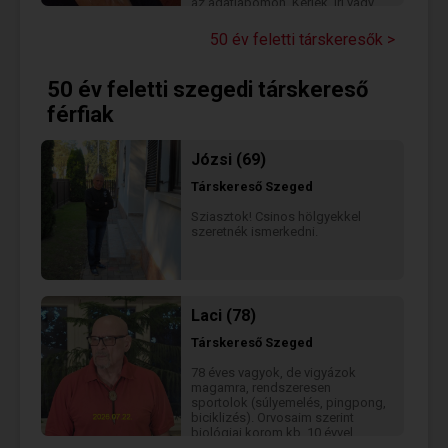
az adatlapomon. Kérlek, írj vagy
jelölj kedvencnek, ha jobban meg
akarsz ismerni! Mivel nem vagyok
50 év feletti társkeresők >
előfizető csak EMÁIl-re tudok
válaszolni. címre tudok írni.
50 év feletti szegedi társkereső
férfiak
Józsi (69)
Társkereső
Szeged
Sziasztok! Csinos hölgyekkel
szeretnék ismerkedni.
Laci (78)
Társkereső
Szeged
78 éves vagyok, de vigyázok
magamra, rendszeresen
sportolok (súlyemelés, pingpong,
biciklizés). Orvosaim szerint
biológiai korom kb. 10 évvel
kevesebb, mint életkorom.