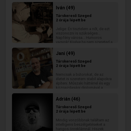
keresek, akivel lehet egy jót
beszélgetni, ismerkedni azután
Iván (49)
hátha alakul több is.
Társkereső
Szeged
2 órája lépett be
Jelige: Én tisztelem a nőt, de ezt
viszonozni is szükséges...
Napfény városa... Humoros
vagyok! Kivéve ha nem szereted a
szarkazmust 🤓 Komolyban
gondolkozom! Iqos!
Jani (49)
Társkereső
Szeged
2 órája lépett be
Nemcsak a bútorokat, de az
életet is szeretem stabil alapokra
építeni. Műszaki háttérrel és egy
közgazdasági diplomával a
hátam mögött ma már
asztalosként dolgozom – jó
Adrián (46)
érzés, amikor a két kezem
munkájának valódi eredménye
Társkereső
Szeged
van. Fontos nekem a humor, az
2 órája lépett be
őszinteség és a természetesség.
Nem keresek bármit, inkább
Mindig vonzóbbnak találtam az
valakit, akivel megvan a kémia, és
intelligens beszélgetéseket a
érdemes rá időt szánni.
hangos önreklámnál. Hiszek