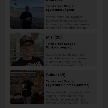
kommunikációt, az őszinteséget
és a valódi emberi kapcsolódást.
Társkereső
Szeged
Nagyon vonzó számomra az
Egyetemet végzett
intelligencia, az érzelmi érettség
és az a fajta humor, ami gyors,
Vidám, optimista, nyugodt,
természetes és öniróniát sem
humoros és kiegyensúlyozott
nélkülöz. A játszmák nem az én
típusnak gondolom magam és
világom. Olyan társat keresek, aki
hasonló környetetben érzem
nyitott a világra, stabil, kedves,
magam komfortosan. Hiszek a
érzelmileg intelligens, szeret élni,
klasszikus értékrendben, a
mozogni, utazni, kapcsolódni —
Misi (20)
bizalomban és az elfogadásban.
és aki számára az őszinteség
De szerintem szükség van a
nem külön erény, hanem alap.
Társkereső
Szeged
bolondozásra, felfedezésre,
Főiskolát végzett
nyitottságra. :)
Szia 😊, Ha ezt olvasod, már
sikerült felhívnom a figyelmed
Elsősorban Szegeden és
környékén keresek komoly
kapcsolatot, mivel oda járok
egyetemre Alapvetően egy pozitív,
Gábor (49)
és kedves személyiség vagyok,
ha érzek irántad valamit,
Társkereső
Szeged
garantáltan a tenyeremen foglak
Egyetemi diplomás (Oktatás)
hordozni
Derűs, életvidám, empatikus férfi
vagyok. Szeretem a maffia
filmeket, thrillereket, krimiket.
Szeretek zenét hallgatni, futás
vagy kinti munka közben, de