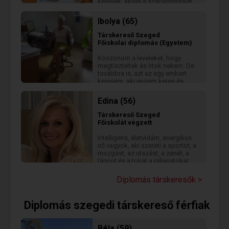
keresek, akivel a szabadidőnket
vidáman töltenénk .
Ibolya (65)
Társkereső
Szeged
Főiskolai diplomás (Egyetem)
Köszönöm a leveleket, hogy
megtiszteltek és írtok nekem. De
továbbra is, azt az egy embert
keresem, aki engem keres és
természetesen mindkét oldalról
meg van a szimpátia. Én minden
Edina (56)
reggel úgy ébredek, hogy hálát
adok a sorsnak hogy megértem
Társkereső
Szeged
ennyi szép évet egészségesen.
Főiskolát végzett
Nem kergetek hiú reményeket,
egy egyszerű intelligens normális
Intelligens, életvidám, energikus
ember vagyok. Ha a sors nekem
nő vagyok, aki szereti a sportot, a
szánt valakit boldog leszek, ha
mozgást, az utazást, a zenét, a
nem azt is elfogadom. Pozitív
táncot és azokat a pillanatokat,
ember vagyok és a világ
amikor egyszerűen jó élni.
legegyszerűbb embere. De jóval
Szeretek nevetni, felfedezni új
Diplomás társkeresők >
fiatalabb barátot nem keresek,
helyeket, és elveszni egy igazán
mert normálisan gondolkodom.
jó beszélgetésben. Fontos
Havi szinten járok Budapestre!
számomra az önismeret és a
Diplomás szegedi társkereső férfiak
belső fejlődés, ugyanakkor
határozottan két lábbal állok a
földön. Nagyra értékelem a tiszta
Béla (59)