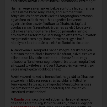
szerelmes között kicsit mindenki bátrabbnak érzi magát.
Ha már vége a nyárnak és beköszöntött a hideg, irány a
varázslatos karácsonyi vásár, ahol a romantikus
fényekkel és finom ételekkel teli forgatagban biztosan
egymásra találtok majd. A szegediek kedvence
egyértelműen a szökőkútban található, kivilágított
csodaszarvas. Szerintünk érdemes az első képeteket
ott elkészíteni, hogy erre a boldog pillanatra mindig
emlékezhessetek majd. Már nagyon átfáztatok? Igyatok
meg mindketten egy illatos forraltbort, így a hulló
hópelyhek között talán a ti első csókotok is elcsattan.
A Randivonal Csongrád-Csanád megyei társkeresőjén
biztosan megtalálod a hozzád illő társat, akivel ezeket a
pillanatokat közösön átélheted. Lehetsz fiatal vagy
idősebb, a Randivonal segítségével biztosan megtalálod
a hozzád tökéletesen illő párt Szeged és környékén, aki
végre majd igazán boldoggá tesz.
Azért viszont neked is tenned kell, hogy rád találhasson
a szerelem! Először regisztrálj az oldalra, töltsd fel
fényképeid illetve az adatlapodat! Menj biztosra, ossz
meg minél több dolgot magadról! Írj sok levelet, és
ismerkedj minél többet!
A
Randivonal
segít Neked ebben is. Ha egy lehangolt
délután szeretnél egy kicsit felvidulni, olvass el egy pár
elcseszett randit
, hogy lásd, néha nem épp pozitívan