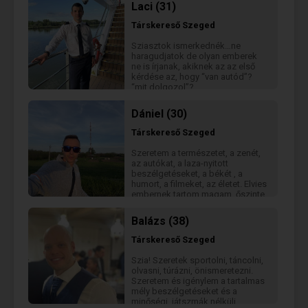
beszélgetések alapján ismerek
Laci (31)
meg, nem néhány jól hangzó
mondatból. Annyit azért elárulok,
Társkereső
Szeged
hogy inkább introvertált
személyiségűnek tartom magam,
Sziasztok ismerkednék…ne
ezért nem kapcsolódom könnyen
haragudjatok de olyan emberek
az emberekhez. Viszont akiket
ne is írjanak, akiknek az az első
közel engedek magamhoz, azok
kérdése az, hogy “van autód”?
fontosak nekem. Nem vagyok a
“mit dolgozol”?
társaság leghangosabb embere,
de szeretem, ha a körülöttem
Dániel (30)
lévők jól érzik magukat, és ha
rajtam múlik, igyekszem minél
Társkereső
Szeged
több mosolyt és nevetést
csempészni a hétköznapjaikba.
Szeretem a természetet, a zenét,
És egy fontos dolog már az
az autókat, a laza-nyitott
elején: nincs gyerekem, és nem is
beszélgetéseket, a békét , a
szeretnék. Viszont imádom a
humort, a filmeket, az életet. Elvies
kutyákat. Ha te is hasonlóan
embernek tartom magam, őszinte
gondolkodsz, akkor már van egy
vagyok és ezt el is várom. Az
közös pontunk.
adok-kapok egyensúly
Balázs (38)
meghatározó szerintem az
életben, ezért én is csak annyit
Társkereső
Szeged
kérek amennyit adok. Számomra
a mentális egészségmegőrzés és
Szia! Szeretek sportolni, táncolni,
a tudatosságra törekvés alapelv.
olvasni, túrázni, önismeretezni.
Nem akarok megmenteni senkit,
Szeretem és igénylem a tartalmas
ebből már megérkeztem.
mély beszélgetéseket és a
Beszélgessünk, igyunk egy kávét,
minőségi, játszmák nélküli
mi baj lehet?😉