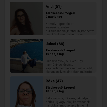
elfogadom az ő kialakult
szokásait, életét. Kell egy
Andi (51)
egészséges tér mindkettőnknek.
Társkereső
Szeged
9 napja tag
Komoly kapcsolatot
keresek,szeretek
bulizni,tàncolni,kiràndulni,koncertre
jàrni.Lételemem a humor és
rendelkezem nem kevés
öniróniàval.Meglehetősen
Julcsi (66)
szabadszàjú vagyok.
Társkereső
Szeged
10 napja tag
Julcsi vagyok, 66 éves. Egy
harmónikus, őszinte
kapcsolathoz keresem azt a férfit,
aki ugyan ilyen alapokon működö
kapcsolatra vágyik 😊 Ha
megtetszett a profilom, s többre
Réka (47)
vagy kíváncsi, vedd fel velem a
kapcsolatot!
Társkereső
Szeged
10 napja tag
Réka vagyok, 47 éves, lakhelyem
Kérlek, írj vagy jelölj kedvencnek,
ha jobban meg akarsz ismerni!