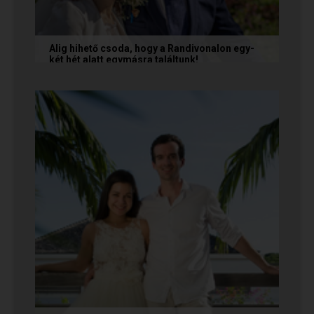
Alig hihető csoda, hogy a Randivonalon egy-
két hét alatt egymásra találtunk!
Teodóra és Zsolt nem a könnyebb utat
választották, hanem a szerelmet, amely minden
akadály legyőzésével egyre erősebbé...