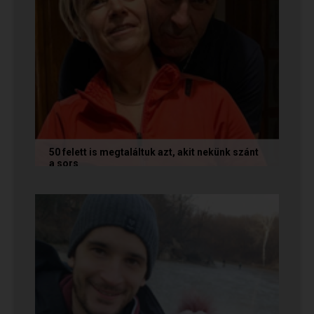
50 felett is megtaláltuk azt, akit nekünk szánt
a sors
Az alábbi történetet Annamária és László küldte
nekünk, akik megtalálták egymást az oldalon. Ha
Te is sikerrel jársz a...