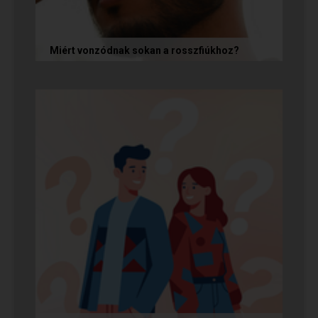
Miért vonzódnak sokan a rosszfiúkhoz?
A rosszfiúk iránti vonzalom mögött nem a
rosszindulat iránti vágy áll, hanem mélyen
gyökerező pszichológiai és...