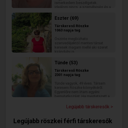
ismerkedem beszélgetek.
Ideálom nincs, a személyiség és a
kisugárzás a nyerő nálam.
Beszélgess velem és ismerj meg.
Eszter (69)
Nem tudok írni senkinek sem. Írd
meg hol laksz és adj
Társkereső
Röszke
elérhetőséget. Köszönöm.
1063 napja tag
Öszinte megbizhato
szenvedéjektöl mentes társat
keresek magam mellé aki szeret
kirándulni is...
Tünde (53)
Társkereső
Röszke
2301 napja tag
Tünde vagyok, 49 éves. Társam
keresem Röszke környékéről.
Egyenlőre nem írtam egyéni
bemutatkozást. Ha megtetszett a
profilom, s többre vagy kíváncsi,
vedd fel velem a kapcsolatot!
Legújabb társkeresők >
Face *moderálva* és irj
messengeren .Nem vagyok
előfizető *moderálva*
Legújabb röszkei férfi társkeresők