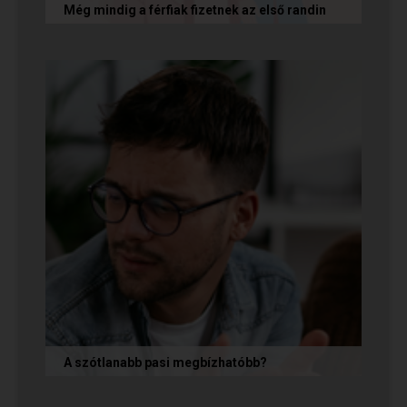
Még mindig a férfiak fizetnek az első randin
Egy amerikai kutatás szerint a magas
randiköltségek riasztják el a szingliket a
randizástól. Magyarországon viszont a...
A szótlanabb pasi megbízhatóbb?
A hallgatag, magának való férfi tényleg
megbízhatóbb? És mi ennek az ára? Jó nekünk,