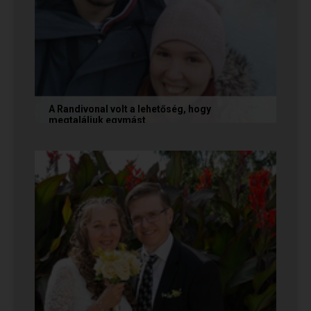
A Randivonal volt a lehetőség, hogy
megtaláljuk egymást
Az alábbi történetet Zsófi és Tomi küldte
nekünk, akik megtalálták egymást az oldalon. Ha
Te is sikerrel jársz a...