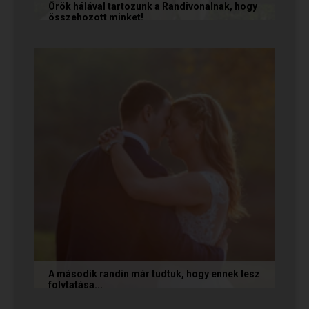
Örök hálával tartozunk a Randivonalnak, hogy
összehozott minket!
Vanda és Gyula még évekkel ezelőtt
ismerkedtek meg egymással a Randivonalon
keresztül. Romantikus történetüket akkor...
A második randin már tudtuk, hogy ennek lesz
folytatása...
A következő történetet Anita és Jocó küldte