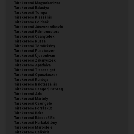
Társkereső Magyarkanizsa
Társkereső Balástya
Társkereső Tompa
Társkereső Kisszállás
Társkereső Földeák
Társkereső Jászszentlászló
Társkereső Pálmonostora
Társkereső Csanytelek
Társkereső Ruzsa
Társkereső Tömörkény
Társkereső Pusztaszer
Társkereső Újszentiván
Társkereső Zákányszék
Társkereső Apátfalva
Társkereső Tiszasziget
Társkereső Ópusztaszer
Társkereső Kunbaja
Társkereső Balotaszállás
Társkereső Szeged, Szőreg
Társkereső Ada
Társkereső Mártély
Társkereső Csengele
Társkereső Forráskút
Társkereső Baks
Társkereső Bácsszőlős
Társkereső Harkakötöny
Társkereső Maroslele
Társkereső Csikéria