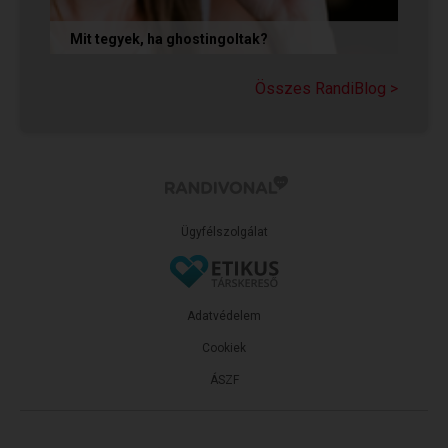
Mit tegyek, ha ghostingoltak?
Ha szó nélkül eltűnt (ghostingolt) a kiszemelted,
a legfontosabb teendőd: ne fuss utána, ne küldj
Összes RandiBlog >
neki dühös,...
Ügyfélszolgálat
Adatvédelem
Cookiek
ÁSZF