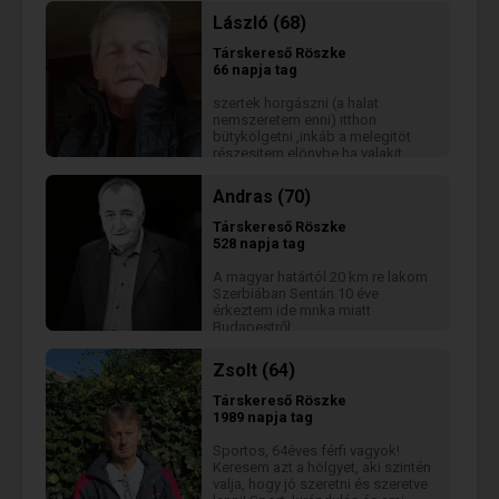
László (68)
Társkereső
Röszke
66 napja tag
szertek horgászni (a halat
nemszeretem enni) itthon
bütykölgetni ,inkáb a melegitöt
részesitem elönybe ha valakit
érdekel itt megtalál *moderálva*
Andras (70)
Társkereső
Röszke
528 napja tag
A magyar határtól 20 km re lakom
Szerbiában Sentán.10 éve
érkeztem ide mnka miatt
Budapestről.
Zsolt (64)
Társkereső
Röszke
1989 napja tag
Sportos, 64éves férfi vagyok!
Keresem azt a hölgyet, aki szintén
valja, hogy jó szeretni és szeretve