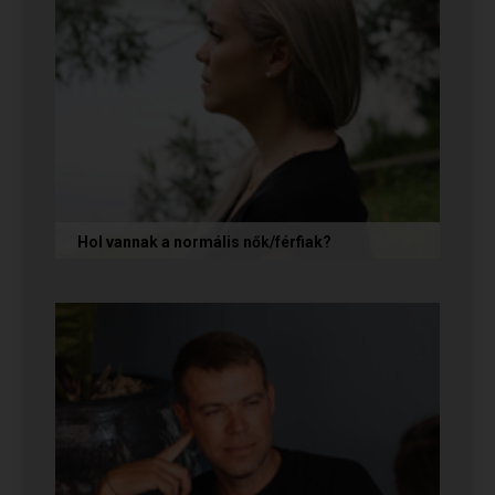
Hol vannak a normális nők/férfiak?
„Mondja meg őszintén! Hol vannak a normális
férfiak/nők? Mert én már mindenhol kerestem
őket, és vagy házasokkal...