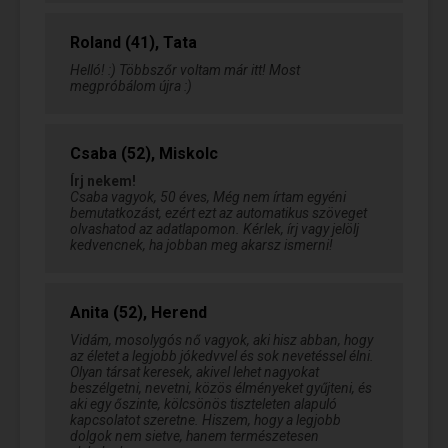
Roland (41), Tata
Helló! :) Többszőr voltam már itt! Most
megpróbálom újra :)
Csaba (52), Miskolc
Írj nekem!
Csaba vagyok, 50 éves, Még nem írtam egyéni
bemutatkozást, ezért ezt az automatikus szöveget
olvashatod az adatlapomon. Kérlek, írj vagy jelölj
kedvencnek, ha jobban meg akarsz ismerni!
Anita (52), Herend
Vidám, mosolygós nő vagyok, aki hisz abban, hogy
az életet a legjobb jókedvvel és sok nevetéssel élni.
Olyan társat keresek, akivel lehet nagyokat
beszélgetni, nevetni, közös élményeket gyűjteni, és
aki egy őszinte, kölcsönös tiszteleten alapuló
kapcsolatot szeretne. Hiszem, hogy a legjobb
dolgok nem sietve, hanem természetesen