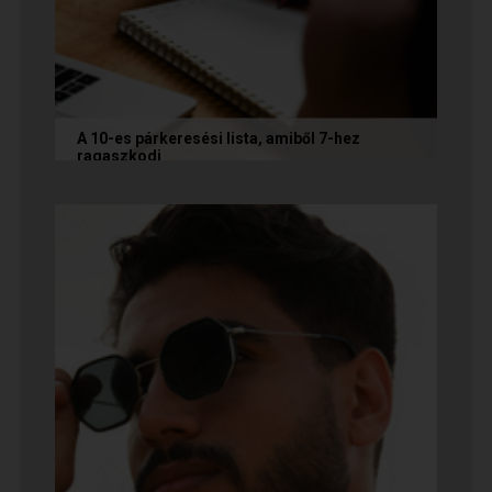
A 10-es párkeresési lista, amiből 7-hez
ragaszkodj
Mi alapján választunk partnert? Létezik a
fejünkben valamilyen konkrét elképzelés?
Vannak emberek, akik imádnak...