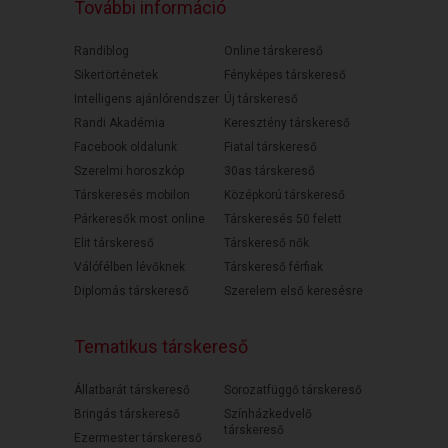
További információ
Randiblog
Online társkereső
Sikertörténetek
Fényképes társkereső
Intelligens ajánlórendszer
Új társkereső
Randi Akadémia
Keresztény társkereső
Facebook oldalunk
Fiatal társkereső
Szerelmi horoszkóp
30as társkereső
Társkeresés mobilon
Középkorú társkereső
Párkeresők most online
Társkeresés 50 felett
Elit társkereső
Társkereső nők
Válófélben lévőknek
Társkereső férfiak
Diplomás társkereső
Szerelem első keresésre
Tematikus társkereső
Állatbarát társkereső
Sorozatfüggő társkereső
Bringás társkereső
Színházkedvelő
társkereső
Ezermester társkereső