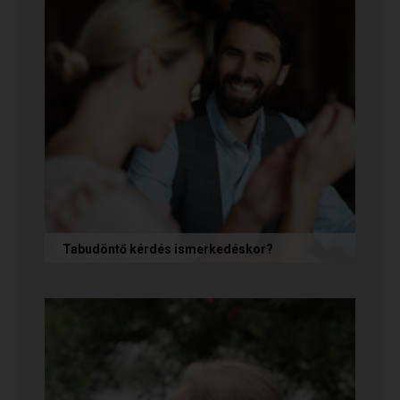
Tabudöntő kérdés ismerkedéskor?
Az első randin, akárcsak egy állásinterjún vagy
egy felvételi beszélgetésen, általában nem
önmagunkat adjuk, hanem...