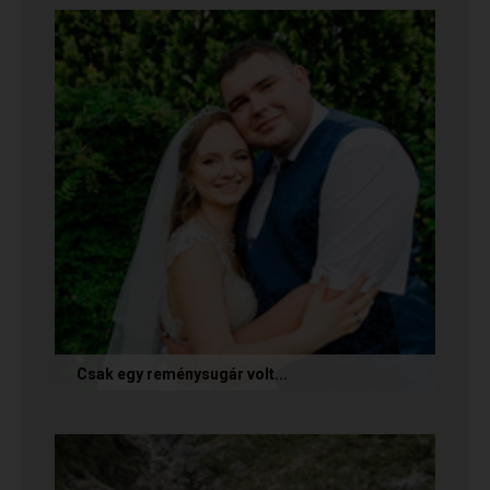
nekünk, akik a Randivonal oldalán találták meg
egymást. Sok boldogságot...
Csak egy reménysugár volt...
Az alábbi történetet Cintia és Krisztián küldte
nekünk, akik megtalálták egymást az oldalon.
Sok boldogságot kívánunk...