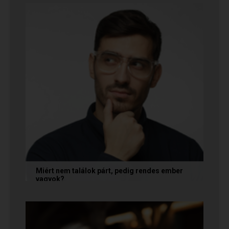
ha a párkapcsolatunkban semmit nem...
Miért nem találok párt, pedig rendes ember
vagyok?
A társkeresésben a „rendesség” (jóindulat,
tisztelet, megbízhatóság) elengedhetetlen
alapfeltétel, de önmagában nem...