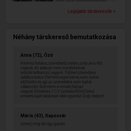
lenni! Sport, kirándulás és ami
csak jó az életben, szereti és
megbecsüli a párját! Ami
Legújabb társkeresők >
kölcsönösségen alapul! Remélem
találkozunk!
Néhány társkereső bemutatkozása
Anna (72), Ózd
Kedves,fiatalos,szerethető,vidám,szép arcú Nő
vagyok.Az alakom nem mindenkinek
tetszik,teltkarcsú vagyok.Többet személyes
találkozáskor.Elérhetőséget kérek,nem tudok
előfizetni és igy az üzenetekre sem tudok
válaszolni.Szeretem a rendet,házias
vagyok.Emeletes,11/2 szobás(45m2)első
emeleti,saját lakásban élek egyedül.Szép helyen!
Mária (43), Kaposvár
Ismerj meg de úgy igazán