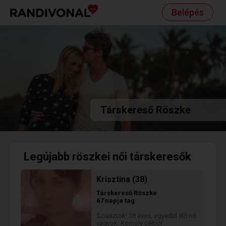
Belépés
Társkereső Röszke
Legújabb röszkei női társkeresők
Krisztina (38)
Társkereső
Röszke
67 napja tag
Sziasztok! 38 éves, egyedül élő nő
vagyok. Komoly célból