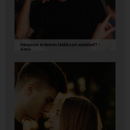
Hányszor érdemes találkozni valakivel? -
videó
Ismerkedés során gyakran megesik, hogy azon
tépelődünk: mit tegyünk, ha valakit
szimpatikusnak találunk elsőre, de még...