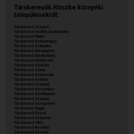
Társkeresők Röszke környéki
településekről:
Társkereső Szeged
Társkereső Hódmezővásárhely
Társkereső Makó
Társkereső Kiskunmajsa
Társkereső Szabadka
Társkereső Mórahalom
Társkereső Sándorfalva
Társkereső Mindszent
Társkereső Kistelek
Társkereső Zenta
Társkereső Domaszék
Társkereső Kelebia
Társkereső Zsombó
Társkereső Kiszombor
Társkereső Ásotthalom
Társkereső Szegvár
Társkereső Seregélyes
Társkereső Algyő
Társkereső Deszk
Társkereső Szatymaz
Társkereső Üllés
Társkereső Bordány
Társkereső Röszke