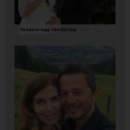
Ha kitartó vagy, sikerülni fog!
Olvasd el Móni és Zsolti sikertörténetét, akik nem
adták fel a próbálkozást a társkeresésben, és
végül megtalálták...