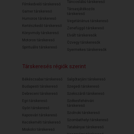
Táncoslábú társkereső
Filmkedvelő társkereső
Társasjátékozós
Gamer társkereső
társkereső
Humoros társkereső
Vegetáriánus társkereső
Kertészkedő társkereső
Zenefüggő társkereső
Könyvmoly társkereső
Elvált társkeresők
Motoros társkereső
Özvegy társkeresők
Spirituális társkereső
Gyermekes társkeresők
Társkeresés régiók szerint
Békéscsabai társkereső
Salgótarjáni társkereső
Budapesti társkereső
Szegedi társkereső
Debreceni társkereső
Szekszárdi társkereső
Egri társkereső
Székesfehérvári
társkereső
Győri társkereső
Szolnoki társkereső
Kaposvári társkereső
Szombathelyi társkereső
Kecskeméti társkereső
Tatabányai társkereső
Miskolci társkereső