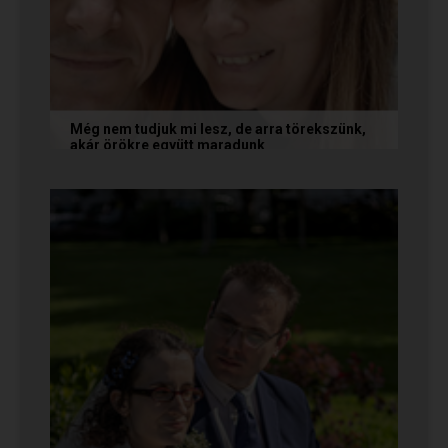
Még nem tudjuk mi lesz, de arra törekszünk,
akár örökre együtt maradunk
A következő levelet Katalin és Jocó küldte el
nekünk, akiknél néhány találkozás után eldőlt
minden. Olvasd el Te is...