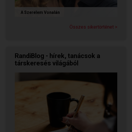
A Szerelem Vonalán
Olvasd el Judit sikertörténetét, aki nem adta fel
a reményt a társkeresésben, és végül megtalálta
Összes sikertörténet >
párját a...
RandiBlog - hírek, tanácsok a
társkeresés világából