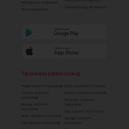
Veszprémi társkereső
Nyíregyházi társkereső
Zalaegerszegi társkereső
Pécsi társkereső
Társkereső párhoroszkóp
Halak szerelmi horoszkóp
Szűz szerelmi horoszkóp
Vízöntő szerelmi
Nyilas szerelmi horoszkóp
horoszkóp
Oroszlán szerelmi
Mérleg szerelmi
horoszkóp
horoszkóp
Kos szerelmi horoszkóp
Ikrek szerelmi horoszkóp
Skorpió szerelmi
Bak szerelmi horoszkóp
horoszkóp