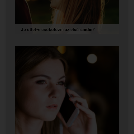
Jó ötlet-e csókolózni az első randin?
Volt idő, amikor azt gondoltam, hogy ha egy pasi
nem kezdeményez csókot az első randin, akkor
az azt jelenti, hogy nem...