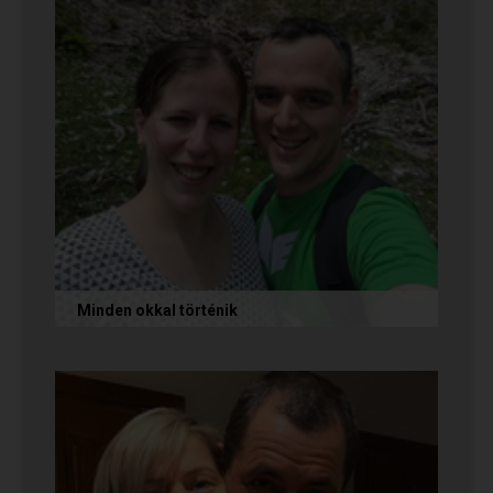
Minden okkal történik
Az alábbi történetet Izabella és Dávid küldte
nekünk, akik megtalálták egymást az oldalon.
Nagyon örülünk nekik! Ha Te...