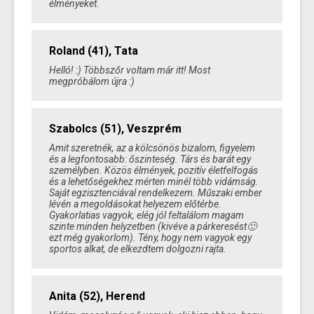
élményeket.
Roland (41), Tata
Helló! :) Többszőr voltam már itt! Most
megpróbálom újra :)
Szabolcs (51), Veszprém
Amit szeretnék, az a kölcsönös bizalom, figyelem
és a legfontosabb: őszinteség. Társ és barát egy
személyben. Közös élmények, pozitív életfelfogás
és a lehetőségekhez mérten minél több vidámság.
Saját egzisztenciával rendelkezem. Műszaki ember
lévén a megoldásokat helyezem előtérbe.
Gyakorlatias vagyok, elég jól feltalálom magam
szinte minden helyzetben (kivéve a párkeresést🙂
ezt még gyakorlom). Tény, hogy nem vagyok egy
sportos alkat, de elkezdtem dolgozni rajta.
Anita (52), Herend