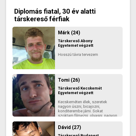
hogy nincsenek felhők néha, de
arra tart az életem amerre
Diplomás fiatal, 30 év alatti
szeretném. Szeretek kilépni a
komfortzónàmból, mert utána azt
társkereső férfiak
érzem, hogy hozzáadtam
magamhoz valami pluszt. Komoly
kapcsolatot keresek. Olyan társat
Márk (24)
keresek, akivel együtt tudunk
fejlődni és kiegészítjük egymást.
Társkereső
Abony
Egyetemet végzett
Hosszú távra tervezem
Tomi (26)
Társkereső
Kecskemét
Egyetemet végzett
Kecskeméten élek, szeretek
nagyon úszni, bicajozni,
konditerembe járni. Sokat
szoktam filmezni, olvasni, nagyon
szeretem a macskákat
Dávid (27)
Társkereső
Budapest