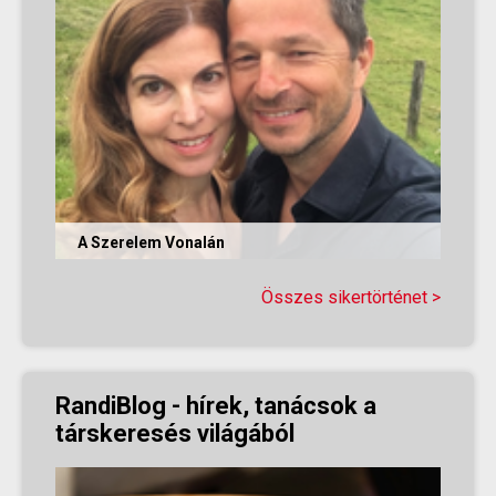
A Szerelem Vonalán
Olvasd el Judit sikertörténetét, aki nem adta fel
a reményt a társkeresésben, és végül megtalálta
Összes sikertörténet >
párját a...
RandiBlog - hírek, tanácsok a
társkeresés világából