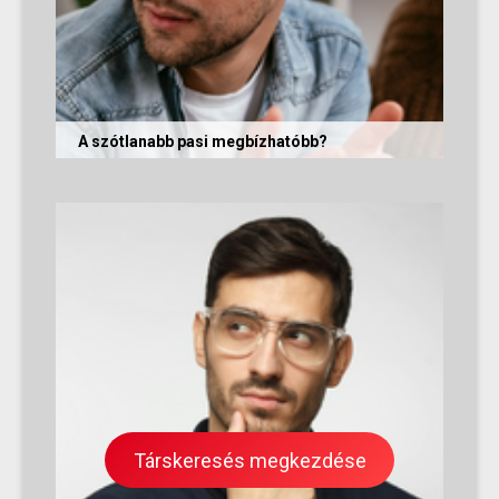
A szótlanabb pasi megbízhatóbb?
A hallgatag, magának való férfi tényleg
megbízhatóbb? És mi ennek az ára? Jó nekünk,
ha a párkapcsolatunkban semmit nem...
Társkeresés megkezdése