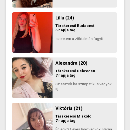
Lilla (24)
Társkereső
Budapest
5 napja tag
szeretem a zöldalmás fagyit
Alexandra (20)
Társkereső
Debrecen
7 napja tag
Sziasztok ha szimpatikus vagyok
írj
Viktória (21)
Társkereső
Miskolc
7 napja tag
Én egy 21 éves lány vagyok. Barna