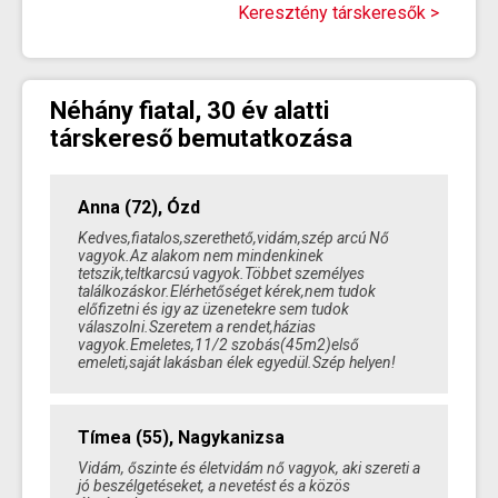
Keresztény társkeresők >
Néhány fiatal, 30 év alatti
társkereső bemutatkozása
Anna (72), Ózd
Kedves,fiatalos,szerethető,vidám,szép arcú Nő
vagyok.Az alakom nem mindenkinek
tetszik,teltkarcsú vagyok.Többet személyes
találkozáskor.Elérhetőséget kérek,nem tudok
előfizetni és igy az üzenetekre sem tudok
válaszolni.Szeretem a rendet,házias
vagyok.Emeletes,11/2 szobás(45m2)első
emeleti,saját lakásban élek egyedül.Szép helyen!
Tímea (55), Nagykanizsa
Vidám, őszinte és életvidám nő vagyok, aki szereti a
jó beszélgetéseket, a nevetést és a közös