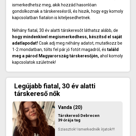
ismerkedhetsz meg, akik hozzád hasonlóan
gondolkoznak a társkeresésről, és hiszik, hogy egy komoly
kapcsolatban fiatalon is kiteljesedhetnek.
Néhány fiatal, 30 év alatti társkeresőt láthatsz alább, de
hogy mindenkivel megismerkedhess, készítsd el saját
adatlapodat!
Csak adj meg néhány adatot, mutatkozz be
1-2 mondatban, tölts fel pár jó fotót magadról, és
találd
meg a párod Magyarország társkeresőjén,
ahol komoly
kapcsolatok születnek!
Legújabb fiatal, 30 év alatti
társkereső nők
Vanda (20)
Társkereső
Debrecen
39 órája tag
Sziasztok! Ismerkednék írjatok!!!