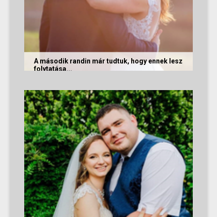
A második randin már tudtuk, hogy ennek lesz
folytatása...
A következő történetet Anita és Jocó küldte
nekünk, akik a Randivonal oldalán találták meg
egymást. Sok boldogságot...