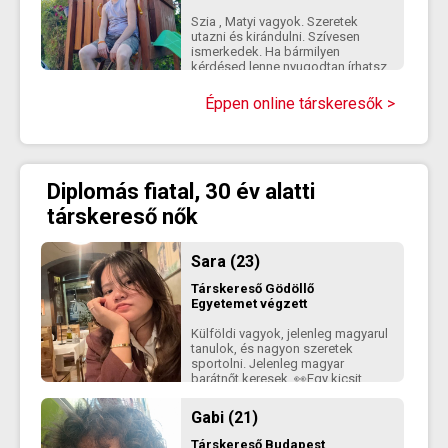
Szia , Matyi vagyok. Szeretek
utazni és kirándulni. Szívesen
ismerkedek. Ha bármilyen
kérdésed lenne nyugodtan írhatsz
:)
Éppen online társkeresők >
Diplomás fiatal, 30 év alatti
társkereső nők
Sara (23)
Társkereső
Gödöllő
Egyetemet végzett
Külföldi vagyok, jelenleg magyarul
tanulok, és nagyon szeretek
sportolni. Jelenleg magyar
barátnőt keresek. 👀Egy kicsit
félénk vagyok, de nagyon
szeretnék megismerni w/w my
Gabi (21)
style: soft and respectful english
prefer But Hungarian is okay I can
Társkereső
Budapest