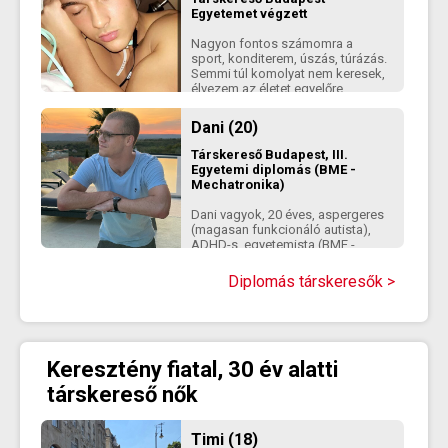
Egyetemet végzett
Nagyon fontos számomra a
sport, konditerem, úszás, túrázás.
Semmi túl komolyat nem keresek,
élvezem az életet egyelőre
Dani (20)
Társkereső
Budapest, III.
Egyetemi diplomás (BME -
Mechatronika)
Dani vagyok, 20 éves, aspergeres
(magasan funkcionáló autista),
ADHD-s, egyetemista (BME -
Mechatronika BSc). Budapest 3.
ker.-ben lakom, egyedül élek az 1
Diplomás társkeresők >
éves cicámmal, Ozzyval. Viccesen
úgy írnám le magam, mind egy
szerethető, filozofikus, kreatív
energiákkal teli kocka, aki szeret
idot tölteni hasonlóan sajátos és
Keresztény fiatal, 30 év alatti
önazonos emberekkel. Nagyon
fontosnak tartom az együtt töltött
társkereső nők
minőségi időt egy
párkapcsolatban, programok
terén viszont nyitott vagyok sok
Timi (18)
mindenre. Egy hosszútávú,