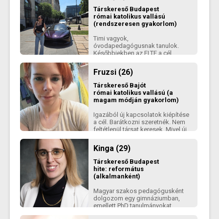
őszinte párkapcsolatot keresek
Társkereső
Budapest
egy lánnyal, ami a kölcsönösség,
római katolikus vallású
jó és rossz megbeszélése,
(rendszeresen gyakorlom)
megértés, önismeret és fejlődés
értékeire építve virágozhat.
Timi vagyok,
óvodapedagógusnak tanulok.
Későbbiekben az ELTE a cél.
Kitartó, és céltudatos vagyok, és
egy hasonló párt keresek. Edzek,
Fruzsi (26)
filmezek, barátnőkkel vagyok, és
olvasok szabadidőmben.
Társkereső
Bajót
római katolikus vallású (a
magam módján gyakorlom)
Igazából új kapcsolatok kiépítése
a cél. Barátkozni szeretnék. Nem
feltétlenül társat keresek. Mivel új
kapcsolatok kiépítése a fő cél így
nyílván találkoznod is kell velem
Kinga (29)
ha jól alakul a kommunikáció.
Társkereső
Budapest
hite: református
(alkalmanként)
Magyar szakos pedagógusként
dolgozom egy gimnáziumban,
emellett PhD tanulmányokat
folytatok. Szabadidőmben