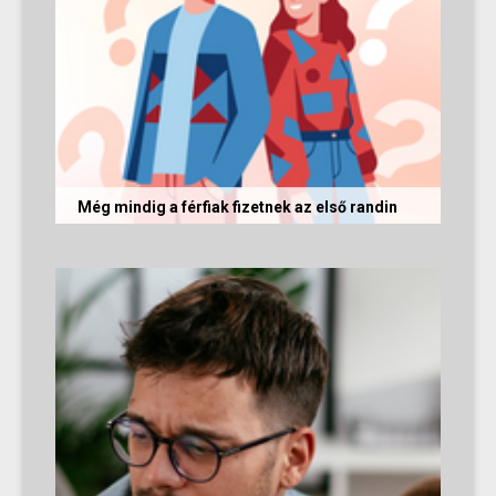
Még mindig a férfiak fizetnek az első randin
Egy amerikai kutatás szerint a magas
randiköltségek riasztják el a szingliket a
randizástól. Magyarországon viszont a...