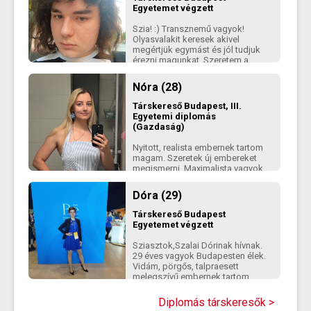
cook
Egyetemet végzett
Szia! :) Transznemű vagyok!
Olyasvalakit keresek akivel
megértjük egymást és jól tudjuk
érezni magunkat. Szeretem a
különleges embereket, az egy
plusz pont ha te is ilyen vagy. :)
Nóra (28)
Társkereső
Budapest, III.
Egyetemi diplomás
(Gazdaság)
Nyitott, realista embernek tartom
magam. Szeretek új embereket
megismerni. Maximalista vagyok
mind a munkában mind a
sportban és a magánéletben is.
Dóra (29)
Szeretek sportolni, az edzőterem
a második otthonom. Ezenkívül
Társkereső
Budapest
szeretem a jó társasokat
Egyetemet végzett
szabaduló szobákat, táncolni,
egy jót túrázni szép helyeken.
Sziasztok,Szalai Dórinak hívnak.
Utazni is szívesen megyek, bár
29 éves vagyok Budapesten élek.
egyedül nem a legkellemesebb. :)
Vidám, pörgős, talpraesett
Pénzügy, könyvelés területen
melegszívű embernek tartom
dolgozom jelenleg.
magam, aki imád beszélgetni,
viccelődni. Alapvetően boldognak
Diplomás társkeresők >
érzem magam, ez nem azt jelenti,