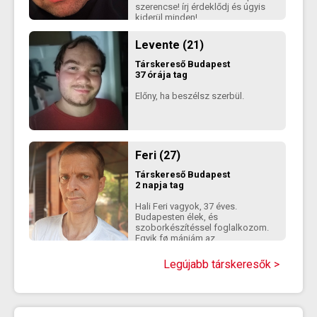
szerencse! írj érdeklődj és úgyis
kiderül minden!
Levente (21)
Társkereső
Budapest
37 órája tag
Előny, ha beszélsz szerbül.
Feri (27)
Társkereső
Budapest
2 napja tag
Hali Feri vagyok, 37 éves.
Budapesten élek, és
szoborkészítéssel foglalkozom.
Egyik fø mániám az
egészségmánia és a sportolás,
az ezotéria. Nonkomformista és
Legújabb társkeresők >
magasdokon környezetvédø
vagyok, és kerülök minden
vallást.l Akik komolyan vallásosak
(hívøk), azok legyenek szívesek
elkerülni. Az emberek kedvesnek