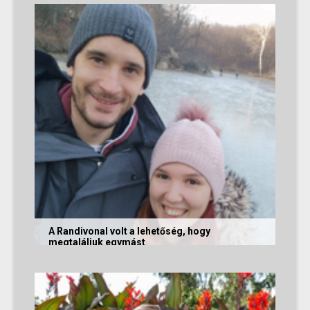
nekünk, akik megtalálták egymást az oldalon. Ha
Te is sikerrel jársz a...
A Randivonal volt a lehetőség, hogy
megtaláljuk egymást
Az alábbi történetet Zsófi és Tomi küldte
nekünk, akik megtalálták egymást az oldalon. Ha
Te is sikerrel jársz a...