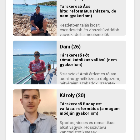
szeretnél írni de nem tudsz
Társkereső
Ács
*moderálva*
hite: református (hiszem, de
nem gyakorlom)
Kezdetben talán kicsit
csendesebb és visszahúzódóbb
vagyok, de ha megismerjük
egymást, nagyon figyelmes társra
találsz bennem. Szeretem
Dani (26)
megtalálni az egyensúlyt a pörgés
és a pihenés között: szívesen
Társkereső
Fót
túrázom vagy megyek le az
római katolikus vallású (nem
edzőterembe, de utána
gyakorlom)
ugyanolyan szívesen kuckózom
be a kanapéra egy jó anime,
Sziasztok! Amit érdemes rólam
sorozat vagy játék elé.
tudni hogy hétköznap dolgozom,
hétvégéim szabadok. Szeretek
kiránduli, autós találozókra járni.
Állatokkal nincs problémám,
Károly (20)
közeljövőben szeretnék majd én
is tartani. Introvertált típus vagyok
Társkereső
Budapest
inkább, kirángatni nehéz a házból
vallása: református (a magam
de amúgy könnyen ismerkedek.
módján gyakorlom)
Sportos, vicces és romantikus
alkat vagyok. Hosszútávú
kapcsolatot keresek.