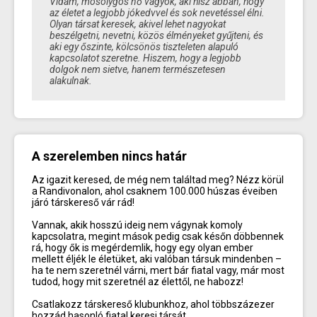
Vidám, mosolygós nő vagyok, aki hisz abban, hogy
az életet a legjobb jókedvvel és sok nevetéssel élni.
Olyan társat keresek, akivel lehet nagyokat
beszélgetni, nevetni, közös élményeket gyűjteni, és
aki egy őszinte, kölcsönös tiszteleten alapuló
kapcsolatot szeretne. Hiszem, hogy a legjobb
dolgok nem sietve, hanem természetesen
alakulnak.
A szerelemben nincs határ
Az igazit keresed, de még nem találtad meg? Nézz körül
a Randivonalon, ahol csaknem 100.000 húszas éveiben
járó társkereső vár rád!
Vannak, akik hosszú ideig nem vágynak komoly
kapcsolatra, megint mások pedig csak későn döbbennek
rá, hogy ők is megérdemlik, hogy egy olyan ember
mellett éljék le életüket, aki valóban társuk mindenben –
ha te nem szeretnél várni, mert bár fiatal vagy, már most
tudod, hogy mit szeretnél az élettől, ne habozz!
Csatlakozz társkereső klubunkhoz, ahol többszázezer
hozzád hasonló fiatal keresi társát.