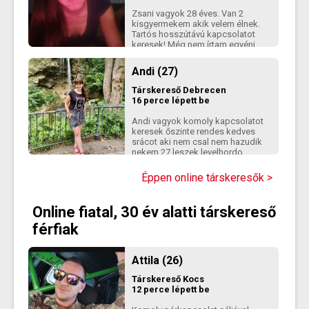
Zsani vagyok 28 éves. Van 2
kisgyermekem akik velem élnek.
Tartós hosszútávú kapcsolatot
keresek! Még nem írtam egyéni
bemutatkozást, ezért ezt az
automatikus szöveget olvashatod
Andi (27)
az adatlapomon. Kérlek, írj vagy
jelölj kedvencnek, ha jobban meg
Társkereső
Debrecen
akarsz ismerni!
16 perce lépett be
Andi vagyok komoly kapcsolatot
keresek őszinte rendes kedves
srácot aki nem csal nem hazudik
nekem 27 leszek levelhordo
takarító vagyok 3 tesóm van
Debrecenbe lakók Mesengeren
Éppen online társkeresők >
meg találatok *moderálva*
Online fiatal, 30 év alatti társkereső
férfiak
Attila (26)
Társkereső
Kocs
12 perce lépett be