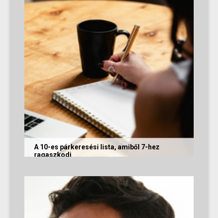
A 10-es párkeresési lista, amiből 7-hez
ragaszkodj
Mi alapján választunk partnert? Létezik a
fejünkben valamilyen konkrét elképzelés?
Vannak emberek, akik imádnak...