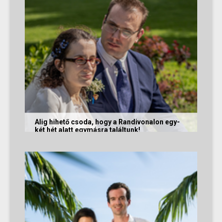
Alig hihető csoda, hogy a Randivonalon egy-
két hét alatt egymásra találtunk!
Teodóra és Zsolt nem a könnyebb utat
választották, hanem a szerelmet, amely minden
akadály legyőzésével egyre erősebbé...