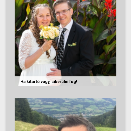
Ha kitartó vagy, sikerülni fog!
Olvasd el Móni és Zsolti sikertörténetét, akik nem
adták fel a próbálkozást a társkeresésben, és
végül megtalálták...