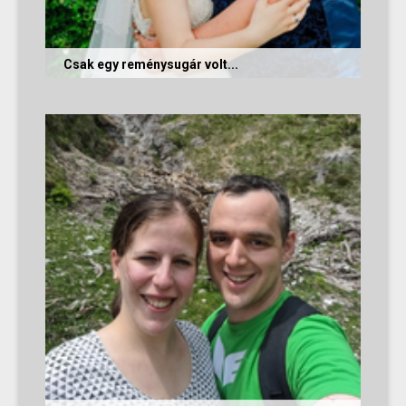
Csak egy reménysugár volt...
Az alábbi történetet Cintia és Krisztián küldte
nekünk, akik megtalálták egymást az oldalon.
Sok boldogságot kívánunk...