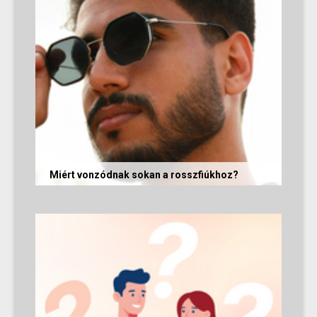
Miért vonzódnak sokan a rosszfiúkhoz?
A rosszfiúk iránti vonzalom mögött nem a
rosszindulat iránti vágy áll, hanem mélyen
gyökerező pszichológiai és...