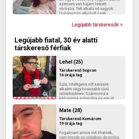
szemem van hajam festett
vörösös. Telt alkatú nő vagyok.
Dohányzom alkoholt csak
alkalmanként szoktam inni.
Keresem a társam aki nőként
Legújabb társkeresők >
tekinte rám aki a tenyerén
hordozná de ez nem jelenti azt
hogy nem vagyok önálló.Kedves
Legújabb fiatal, 30 év alatti
empatikus segítőkész vagyok.
Szeretek olvasni sorozatokat
társkereső férfiak
nézni sétálni. Szeretem a
kutyusokat állat barát vagyok.
Nagy szex étvágyal rendelkezem.
Lehel (25)
Röviden ennyi ha felkeltem az
érdeklődésedet akkor keres
Társkereső
Sopron
bátran és jöjünk rá hogy illünke
16 órája tag
egymáshoz.
Szia, intelligens nőt keresek
alkalmi vagy hosszabb távú
ismerkedésre. Számomra a
kölcsönös szimpátia és egy jó
beszélgetés az alap. Ha van
humorod, önálló gondolataid és
Mate (28)
nem csak a sablonos kérdésekig
jutsz el, valószínűleg jól kijövünk..
Társkereső
Komárom
19 órája tag
Fogalmam simcs mit írhatnék,
nem hiszek az oldalban de próba