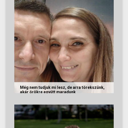
Még nem tudjuk mi lesz, de arra törekszünk,
akár örökre együtt maradunk
A következő levelet Katalin és Jocó küldte el
nekünk, akiknél néhány találkozás után eldőlt
minden. Olvasd el Te is...