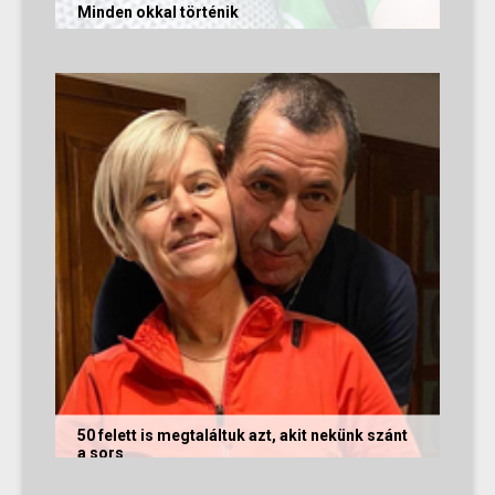
Minden okkal történik
Az alábbi történetet Izabella és Dávid küldte
nekünk, akik megtalálták egymást az oldalon.
Nagyon örülünk nekik! Ha Te...
50 felett is megtaláltuk azt, akit nekünk szánt
a sors
Az alábbi történetet Annamária és László küldte