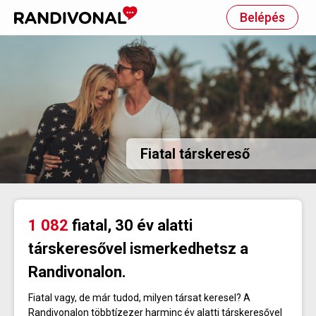
Belépés
Fiatal társkereső
1 082
fiatal, 30 év alatti
társkeresővel ismerkedhetsz a
Randivonalon.
Fiatal vagy, de már tudod, milyen társat keresel? A
Randivonalon többtízezer harminc év alatti társkeresővel