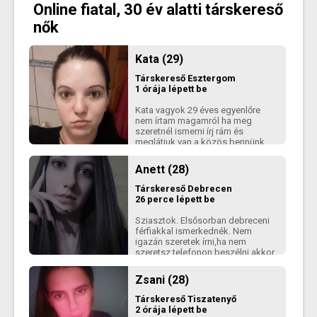
Online fiatal, 30 év alatti társkereső
és tapintatosnak tartanak. Laza,
de tartós, és barátságon alapuló,
nők
sok kellemes idøtöltéssel
,,bélelt,\"kapcsolatot szeretnék.
Örömmel ismerkedek nálam
Kata (29)
sokkal idøsebb, igényes, akár 65
év feletti Hölggyel is.
Társkereső
Esztergom
1 órája lépett be
Kata vagyok 29 éves egyenlőre
nem írtam magamról ha meg
szeretnél ismerni írj rám és
meglátjuk van a közös bennünk
Anett (28)
Társkereső
Debrecen
26 perce lépett be
Sziasztok. Elsősorban debreceni
férfiakkal ismerkednék. Nem
igazán szeretek írni,ha nem
szeretsz telefonon beszélni akkor
inkább ne írj.
Zsani (28)
Társkereső
Tiszatenyő
2 órája lépett be