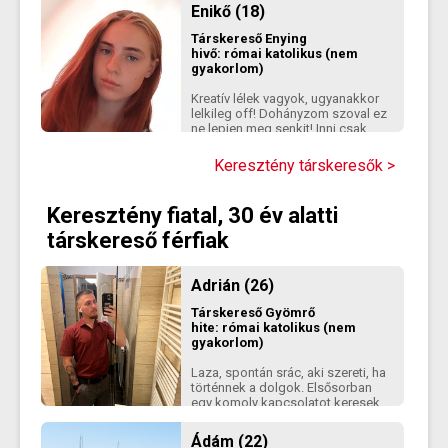
legszívesebben
Enikő (18)
szobanövényeimet gondozom,
keresztrejtvényt fejtek, vagy 3D
Társkereső
Enying
kirakósozom. :)
hivő: római katolikus (nem
gyakorlom)
Kreatív lélek vagyok, ugyanakkor
lelkileg off! Dohányzom szoval ez
ne lepjen meg senkit! Inni csak
akkor iszom ha nagyon muszáj
vagy olyan alkalom van!
Keresztény társkeresők >
Keresztény fiatal, 30 év alatti
társkereső férfiak
Adrián (26)
Társkereső
Gyömrő
hite: római katolikus (nem
gyakorlom)
Laza, spontán srác, aki szereti, ha
történnek a dolgok. Elsősorban
egy komoly kapcsolatot keresek,
de nem akarok előre
forgatókönyvet írni. Ha megvan a
Ádám (22)
kémia, majd alakul. Ha esetleg