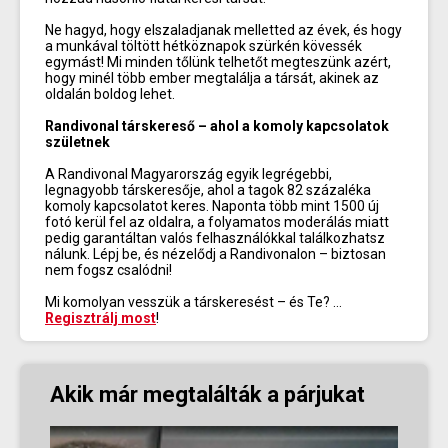
Ne hagyd, hogy elszaladjanak melletted az évek, és hogy
a munkával töltött hétköznapok szürkén kövessék
egymást! Mi minden tőlünk telhetőt megteszünk azért,
hogy minél több ember megtalálja a társát, akinek az
oldalán boldog lehet.
Randivonal társkereső – ahol a komoly kapcsolatok
születnek
A Randivonal Magyarország egyik legrégebbi,
legnagyobb társkeresője, ahol a tagok 82 százaléka
komoly kapcsolatot keres. Naponta több mint 1500 új
fotó kerül fel az oldalra, a folyamatos moderálás miatt
pedig garantáltan valós felhasználókkal találkozhatsz
nálunk. Lépj be, és nézelődj a Randivonalon – biztosan
nem fogsz csalódni!
Mi komolyan vesszük a társkeresést – és Te? …
Regisztrálj most
!
Akik már megtalálták a párjukat