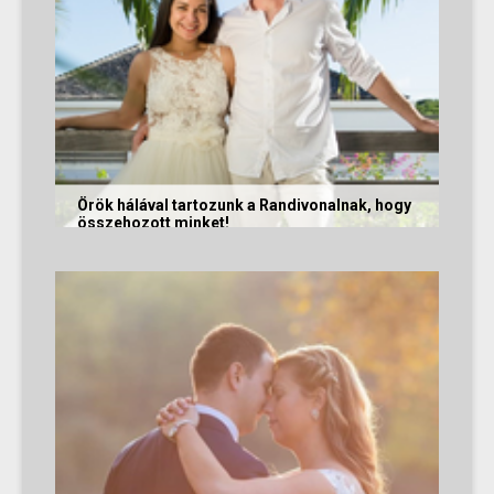
Örök hálával tartozunk a Randivonalnak, hogy
összehozott minket!
Vanda és Gyula még évekkel ezelőtt
ismerkedtek meg egymással a Randivonalon
keresztül. Romantikus történetüket akkor...