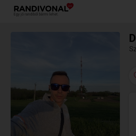
Egy jó randiból bármi lehet.
D
S