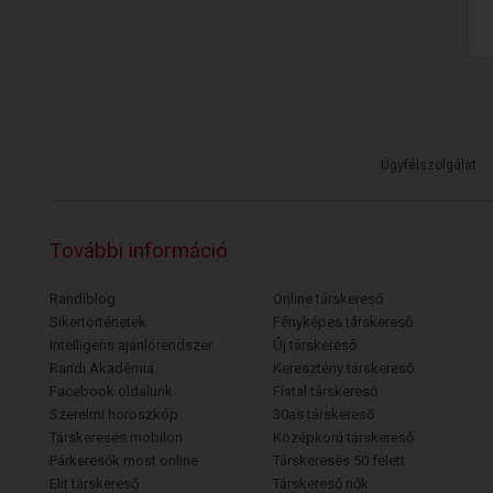
Ügyfélszolgálat
További információ
Randiblog
Online társkereső
Sikertörténetek
Fényképes társkereső
Intelligens ajánlórendszer
Új társkereső
Randi Akadémia
Keresztény társkereső
Facebook oldalunk
Fiatal társkereső
Szerelmi horoszkóp
30as társkereső
Társkeresés mobilon
Középkorú társkereső
Párkeresők most online
Társkeresés 50 felett
Elit társkereső
Társkereső nők