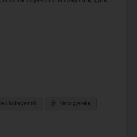
t, ebből már megérkeztem. Beszélgessünk, igyunk
re a lakhelyemtől
Nincs gyereke