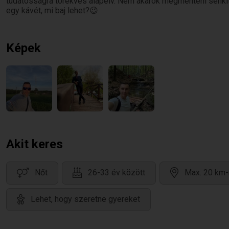
tudatosságra törekvés alapelv. Nem akarok megmenteni senki
egy kávét, mi baj lehet?😉
Képek
Akit keres
Nőt
26-33 év között
Max. 20 km-
Lehet, hogy szeretne gyereket