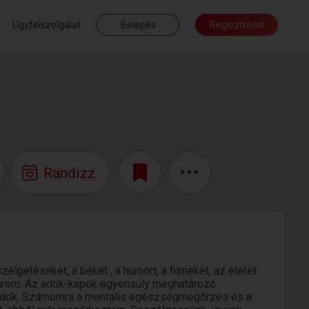
Ügyfélszolgálat
Belépés
Regisztráció
Randizz
zélgetéseket, a békét , a humort, a filmeket, az életet.
várom. Az adok-kapok egyensúly meghatározó
it adok. Számomra a mentális egészségmegőrzés és a