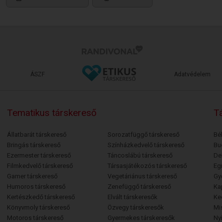
ÁSZF
Adatvédelem
Tematikus társkereső
Tá
Állatbarát társkereső
Sorozatfüggő társkereső
Bé
Bringás társkereső
Színházkedvelő társkereső
Bu
Ezermester társkereső
Táncoslábú társkereső
De
Filmkedvelő társkereső
Társasjátékozós társkereső
Egr
Gamer társkereső
Vegetáriánus társkereső
Gy
Humoros társkereső
Zenefüggő társkereső
Ka
Kertészkedő társkereső
Elvált társkeresők
Ke
Könyvmoly társkereső
Özvegy társkeresők
Mi
Motoros társkereső
Gyermekes társkeresők
Ny