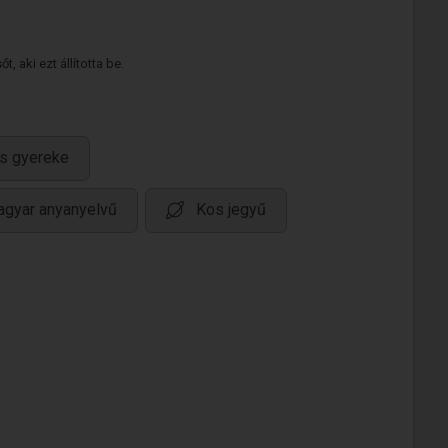
 aki ezt állította be.
s gyereke
gyar anyanyelvű
Kos jegyű