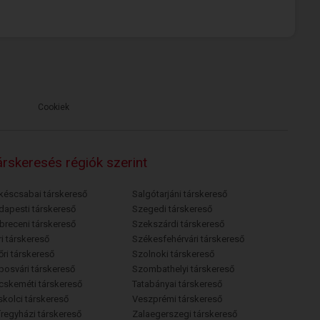
Cookiek
rskeresés régiók szerint
késcsabai társkereső
Salgótarjáni társkereső
dapesti társkereső
Szegedi társkereső
breceni társkereső
Szekszárdi társkereső
i társkereső
Székesfehérvári társkereső
őri társkereső
Szolnoki társkereső
posvári társkereső
Szombathelyi társkereső
cskeméti társkereső
Tatabányai társkereső
skolci társkereső
Veszprémi társkereső
íregyházi társkereső
Zalaegerszegi társkereső