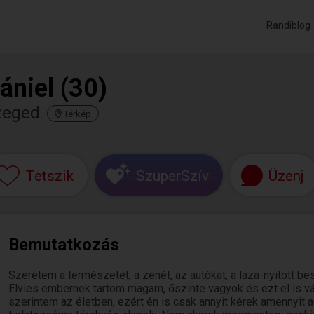
Randiblog
ániel (30)
zeged
Térkép
Tetszik
SzuperSzív
Üzenj
Bemutatkozás
Szeretem a természetet, a zenét, az autókat, a laza-nyitott bes
Elvies embernek tartom magam, őszinte vagyok és ezt el is 
szerintem az életben, ezért én is csak annyit kérek amenny