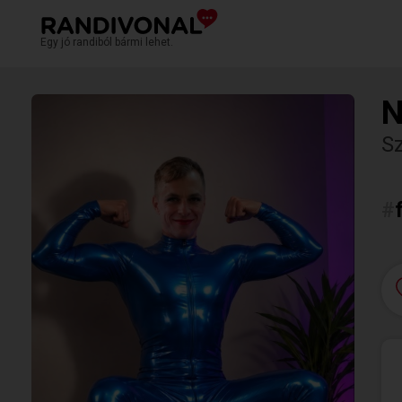
Egy jó randiból bármi lehet.
N
S
#