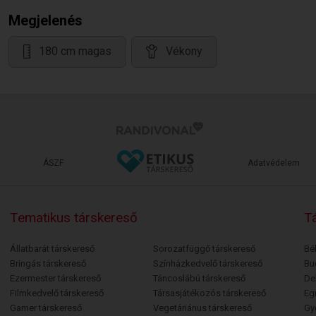
Megjelenés
180 cm magas
Vékony
ÁSZF
Adatvédelem
Tematikus társkereső
Tá
Állatbarát társkereső
Sorozatfüggő társkereső
Bé
Bringás társkereső
Színházkedvelő társkereső
Bu
Ezermester társkereső
Táncoslábú társkereső
De
Filmkedvelő társkereső
Társasjátékozós társkereső
Egr
Gamer társkereső
Vegetáriánus társkereső
Gy