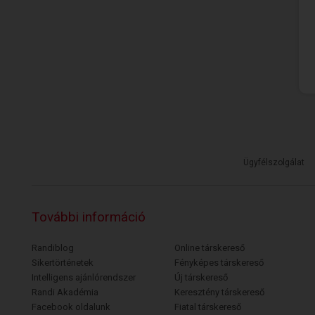
Ügyfélszolgálat
További információ
Randiblog
Online társkereső
Sikertörténetek
Fényképes társkereső
Intelligens ajánlórendszer
Új társkereső
Randi Akadémia
Keresztény társkereső
Facebook oldalunk
Fiatal társkereső