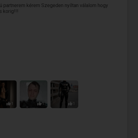
fiú partnerem kérem Szegeden nyíltan válalom hogy
 korig!!!
1
1
1