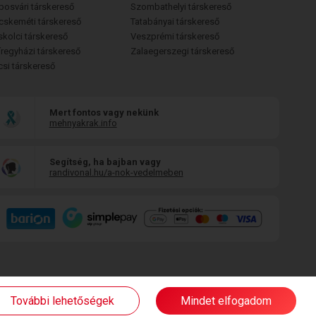
posvári társkereső
Szombathelyi társkereső
cskeméti társkereső
Tatabányai társkereső
skolci társkereső
Veszprémi társkereső
íregyházi társkereső
Zalaegerszegi társkereső
csi társkereső
Mert fontos vagy nekünk
mehnyakrak.info
Segítség, ha bajban vagy
randivonal.hu/a-nok-vedelmeben
További lehetőségek
Mindet elfogadom