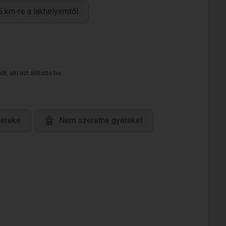
5 km-re a lakhelyemtől
 aki ezt állította be.
yereke
Nem szeretne gyereket