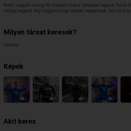
Norbi vagyok meleg fiú imádom mikor latexban vagyok fiúval 
meleg vagyok régi vágyam hogy talájak magamnak .fiút 30 éves
Milyen társat keresek?
Vékony
Képek
1
1
1
1
Akit keres