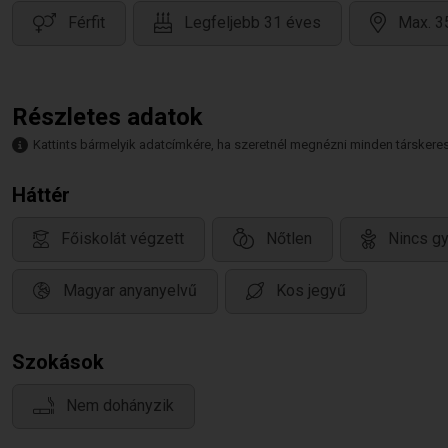
Férfit
Legfeljebb 31 éves
Max. 3
Részletes adatok
Kattints bármelyik adatcímkére, ha szeretnél megnézni minden társkeresőt,
Háttér
Főiskolát végzett
Nőtlen
Nincs g
Magyar anyanyelvű
Kos jegyű
Szokások
Nem dohányzik