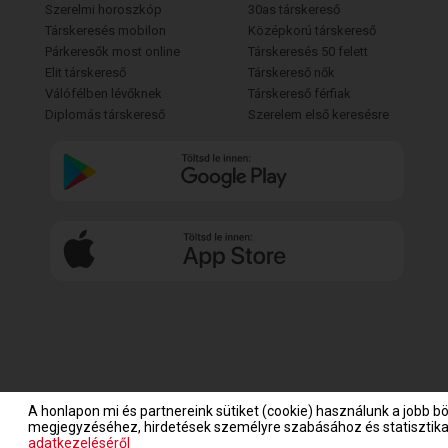
Szerelmi horoszkóp
30as társkereső
Társkeresés mobilon
Középkorú társkereső
Párkeresők most online
Társkeresés 50 felett
Elit társkereső
Társkereső nők
Válófélben lévőknek
Társkereső férfiak
Diplomás társkereső
Szerelem első keresésre
A honlapon mi és partnereink sütiket (cookie) használunk a jobb b
megjegyzéséhez, hirdetések személyre szabásához és statisztikai
adatkezeléséről