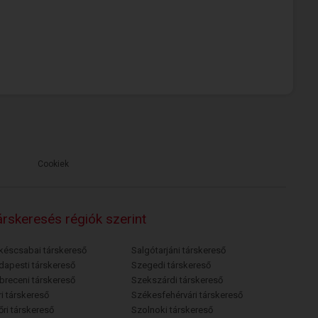
Cookiek
rskeresés régiók szerint
késcsabai társkereső
Salgótarjáni társkereső
dapesti társkereső
Szegedi társkereső
breceni társkereső
Szekszárdi társkereső
i társkereső
Székesfehérvári társkereső
őri társkereső
Szolnoki társkereső