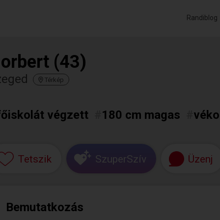
Randiblog
orbert (43)
zeged
Térkép
főiskolát végzett
#
180 cm magas
#
véko
Tetszik
SzuperSzív
Üzenj
Bemutatkozás