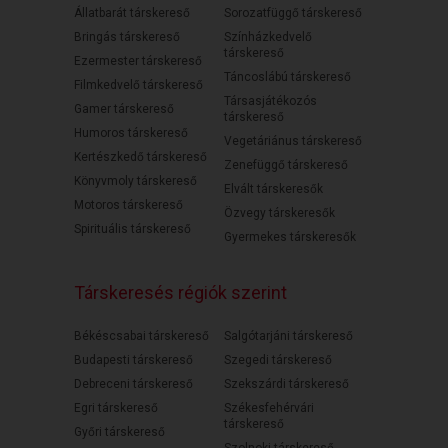
Állatbarát társkereső
Sorozatfüggő társkereső
Bringás társkereső
Színházkedvelő
társkereső
Ezermester társkereső
Táncoslábú társkereső
Filmkedvelő társkereső
Társasjátékozós
Gamer társkereső
társkereső
Humoros társkereső
Vegetáriánus társkereső
Kertészkedő társkereső
Zenefüggő társkereső
Könyvmoly társkereső
Elvált társkeresők
Motoros társkereső
Özvegy társkeresők
Spirituális társkereső
Gyermekes társkeresők
Társkeresés régiók szerint
Békéscsabai társkereső
Salgótarjáni társkereső
Budapesti társkereső
Szegedi társkereső
Debreceni társkereső
Szekszárdi társkereső
Egri társkereső
Székesfehérvári
társkereső
Győri társkereső