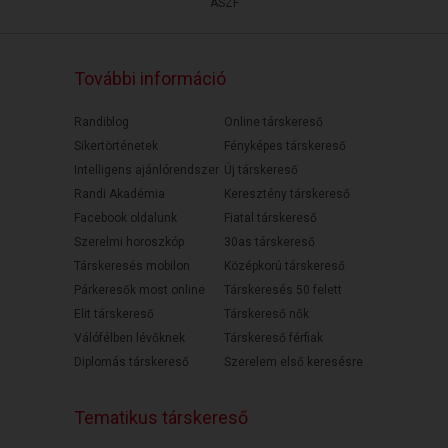
ÁSZF
További információ
Randiblog
Online társkereső
Sikertörténetek
Fényképes társkereső
Intelligens ajánlórendszer
Új társkereső
Randi Akadémia
Keresztény társkereső
Facebook oldalunk
Fiatal társkereső
Szerelmi horoszkóp
30as társkereső
Társkeresés mobilon
Középkorú társkereső
Párkeresők most online
Társkeresés 50 felett
Elit társkereső
Társkereső nők
Válófélben lévőknek
Társkereső férfiak
Diplomás társkereső
Szerelem első keresésre
Tematikus társkereső