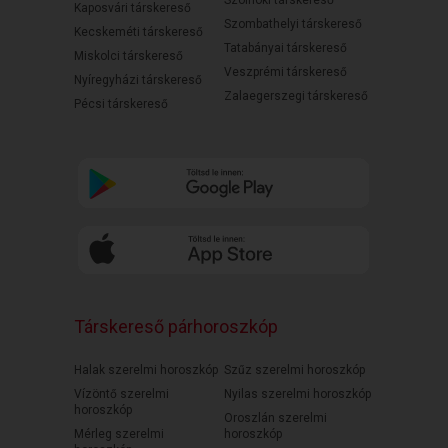
Szolnoki társkereső
Kaposvári társkereső
Szombathelyi társkereső
Kecskeméti társkereső
Tatabányai társkereső
Miskolci társkereső
Veszprémi társkereső
Nyíregyházi társkereső
Zalaegerszegi társkereső
Pécsi társkereső
Társkereső párhoroszkóp
Halak szerelmi horoszkóp
Szűz szerelmi horoszkóp
Vízöntő szerelmi
Nyilas szerelmi horoszkóp
horoszkóp
Oroszlán szerelmi
Mérleg szerelmi
horoszkóp