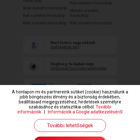
horoszkóp
Kos szerelmi horoszkóp
Ikrek szerelmi horoszkóp
Skorpió szerelmi
Bak szerelmi horoszkóp
horoszkóp
Bika szerelmi horoszkóp
Rák szerelmi horoszkóp
Mert fontos vagy nekünk
mehnyakrak.info
Segítség, ha bajban vagy
randivonal.hu/a-nok-vedelmeben
A honlapon mi és partnereink sütiket (cookie) használunk a
jobb böngészési élmény és a biztonság érdekében,
beállításaid megjegyzéséhez, hirdetések személyre
szabásához és statisztikai célból.
További
információk
|
Információk a Google adatkezeléséről
www.randivonal.hu © Copyright 1999-2026 Dating Central Europe Zrt.
További lehetőségek