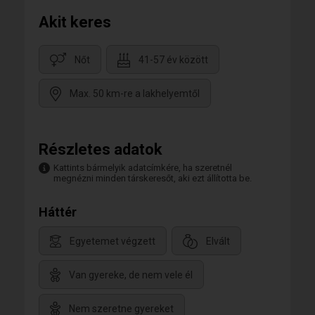
Akit keres
Nőt
41-57 év között
Max. 50 km-re a lakhelyemtől
Részletes adatok
Kattints bármelyik adatcímkére, ha szeretnél
megnézni minden társkeresőt, aki ezt állította be.
Háttér
Egyetemet végzett
Elvált
Van gyereke, de nem vele él
Nem szeretne gyereket