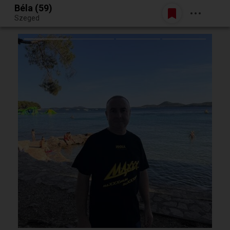
Béla (59)
Belépés
Szeged
Egy jó randiból bármi lehet.