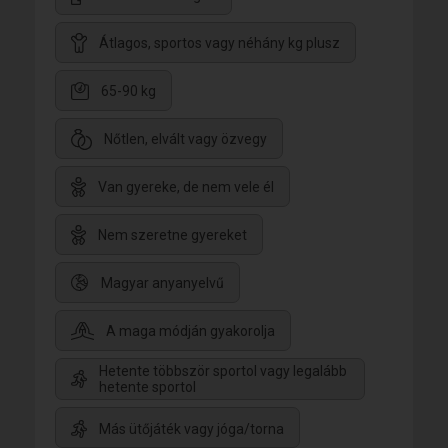
Átlagos, sportos vagy néhány kg plusz
65-90 kg
Nőtlen, elvált vagy özvegy
Van gyereke, de nem vele él
Nem szeretne gyereket
Magyar anyanyelvű
A maga módján gyakorolja
Hetente többször sportol vagy legalább
hetente sportol
Más ütőjáték vagy jóga/torna