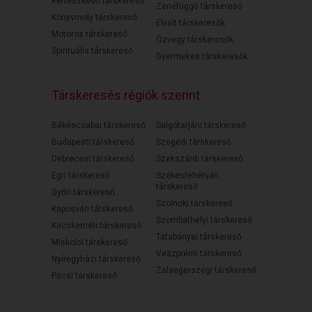
Kertészkedő társkereső
Zenefüggő társkereső
Könyvmoly társkereső
Elvált társkeresők
Motoros társkereső
Özvegy társkeresők
Spirituális társkereső
Gyermekes társkeresők
Társkeresés régiók szerint
Békéscsabai társkereső
Salgótarjáni társkereső
Budapesti társkereső
Szegedi társkereső
Debreceni társkereső
Szekszárdi társkereső
Egri társkereső
Székesfehérvári
társkereső
Győri társkereső
Szolnoki társkereső
Kaposvári társkereső
Szombathelyi társkereső
Kecskeméti társkereső
Tatabányai társkereső
Miskolci társkereső
Veszprémi társkereső
Nyíregyházi társkereső
Zalaegerszegi társkereső
Pécsi társkereső