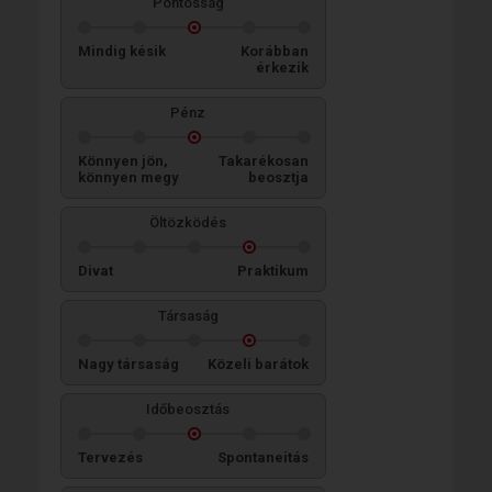
Pontosság
Mindig késik
Korábban
érkezik
Pénz
Könnyen jön,
Takarékosan
könnyen megy
beosztja
Öltözködés
Divat
Praktikum
Társaság
Nagy társaság
Közeli barátok
Időbeosztás
Tervezés
Spontaneitás