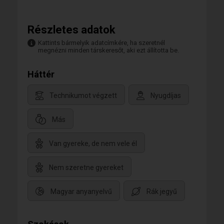
Részletes adatok
Kattints bármelyik adatcímkére, ha szeretnél
megnézni minden társkeresőt, aki ezt állította be.
Háttér
Technikumot végzett
Nyugdíjas
Más
Van gyereke, de nem vele él
Nem szeretne gyereket
Magyar anyanyelvű
Rák jegyű