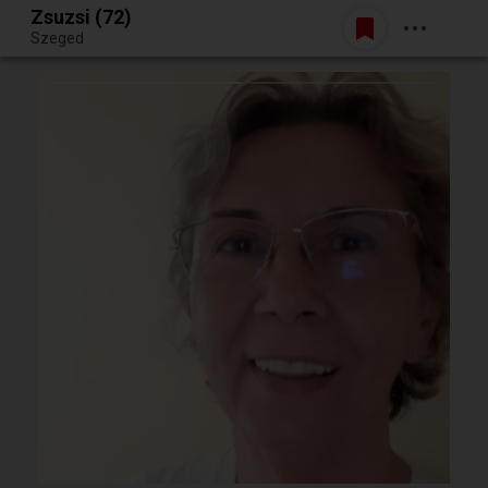
Zsuzsi (72)
Belépés
Szeged
Egy jó randiból bármi lehet.