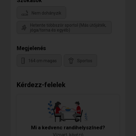
Szokások
Nem dohányzik
Hetente többször sportol (Más ütőjáték,
jóga/torna és egyéb)
Megjelenés
164 cm magas
Sportos
Kérdezz-felelek
Mi a kedvenc randihelyszíned?
Vízpart, kávézó