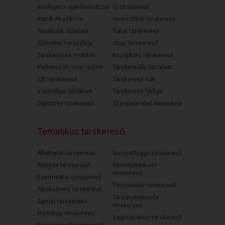
Intelligens ajánlórendszer
Új társkereső
Randi Akadémia
Keresztény társkereső
Facebook oldalunk
Fiatal társkereső
Szerelmi horoszkóp
30as társkereső
Társkeresés mobilon
Középkorú társkereső
Párkeresők most online
Társkeresés 50 felett
Elit társkereső
Társkereső nők
Válófélben lévőknek
Társkereső férfiak
Diplomás társkereső
Szerelem első keresésre
Tematikus társkereső
Állatbarát társkereső
Sorozatfüggő társkereső
Bringás társkereső
Színházkedvelő
társkereső
Ezermester társkereső
Táncoslábú társkereső
Filmkedvelő társkereső
Társasjátékozós
Gamer társkereső
társkereső
Humoros társkereső
Vegetáriánus társkereső