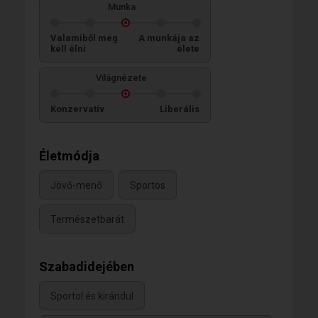
Munka
Valamiből meg
A munkája az
kell élni
élete
Világnézete
Konzervatív
Liberális
Életmódja
Jövő-menő
Sportos
Természetbarát
Szabadidejében
Sportol és kirándul