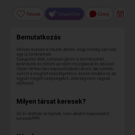
Tetszik
Üzenj
SzuperSzív
Bemutatkozás
Hetven évesen is hiszek abban, hogy mindig van hely
egy új történetnek.
Szegeden élek, szívesen járom a természetet,
kirándulok és töltöm az időm mozgással és derűvel.
Olyan férfias társ kapcsolódását várom, aki szintén
nyitott a meghitt beszélgetésre, közös sétákra és az
együtt megélt szépségekre.Jelenleg nem vagyok
előfizető.
Milyen társat keresek?
60 év alattiak ne írjanak, nem alkalmi kapcsolatot
keresek!!!!!!!!!