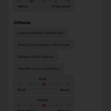
Otthon
Programok
Otthona
Legszívesebben vidéken élne
Meleg és barátságos otthona van
Kedvenc étele: tiramisu
Háziállat: nincs háziállatom
Rend
Rend
Káosz
Konyha
Sütés-főzés
Étterem