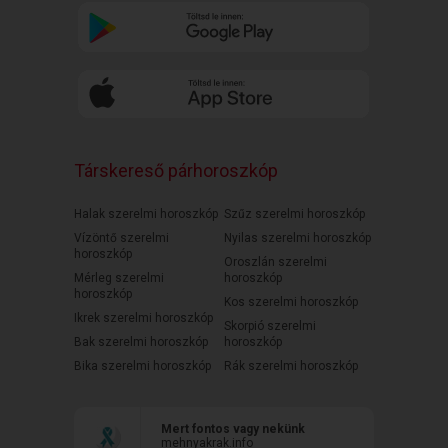
Társkereső párhoroszkóp
Halak szerelmi horoszkóp
Szűz szerelmi horoszkóp
Vízöntő szerelmi
Nyilas szerelmi horoszkóp
horoszkóp
Oroszlán szerelmi
Mérleg szerelmi
horoszkóp
horoszkóp
Kos szerelmi horoszkóp
Ikrek szerelmi horoszkóp
Skorpió szerelmi
Bak szerelmi horoszkóp
horoszkóp
Bika szerelmi horoszkóp
Rák szerelmi horoszkóp
Mert fontos vagy nekünk
mehnyakrak.info