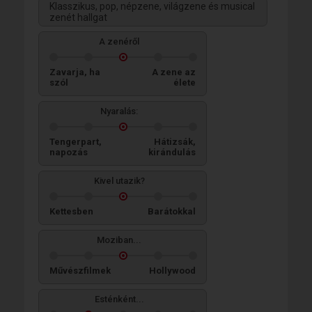
Klasszikus, pop, népzene, világzene és musical
zenét hallgat
A zenéről
Zavarja, ha
A zene az
szól
élete
Nyaralás:
Tengerpart,
Hátizsák,
napozás
kirándulás
Kivel utazik?
Kettesben
Barátokkal
Moziban...
Művészfilmek
Hollywood
Esténként...