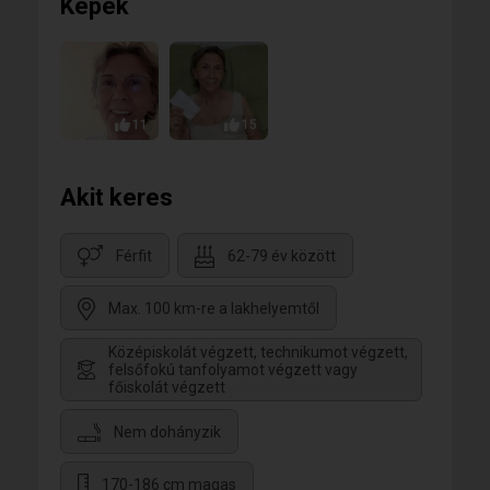
Képek
11
15
Akit keres
Férfit
62-79 év között
Max. 100 km-re a lakhelyemtől
Középiskolát végzett, technikumot végzett,
felsőfokú tanfolyamot végzett vagy
főiskolát végzett
Nem dohányzik
170-186 cm magas