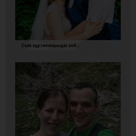
Csak egy reménysugár volt...
Az alábbi történetet Cintia és Krisztián küldte
nekünk, akik megtalálták egymást az oldalon.
Sok boldogságot kívánunk...