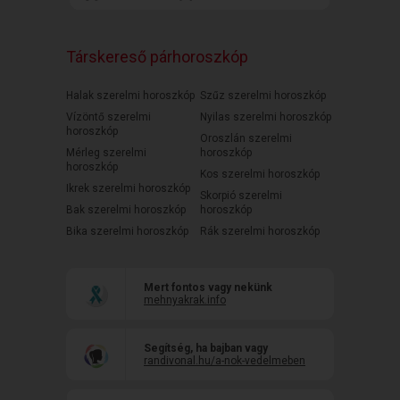
Társkereső párhoroszkóp
Halak szerelmi horoszkóp
Szűz szerelmi horoszkóp
Vízöntő szerelmi
Nyilas szerelmi horoszkóp
horoszkóp
Oroszlán szerelmi
Mérleg szerelmi
horoszkóp
horoszkóp
Kos szerelmi horoszkóp
Ikrek szerelmi horoszkóp
Skorpió szerelmi
Bak szerelmi horoszkóp
horoszkóp
Bika szerelmi horoszkóp
Rák szerelmi horoszkóp
Mert fontos vagy nekünk
mehnyakrak.info
Segítség, ha bajban vagy
randivonal.hu/a-nok-vedelmeben