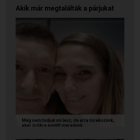
Akik már megtalálták a párjukat
Még nem tudjuk mi lesz, de arra törekszünk,
akár örökre együtt maradunk
A következő levelet Katalin és Jocó küldte el
nekünk, akiknél néhány találkozás után eldőlt