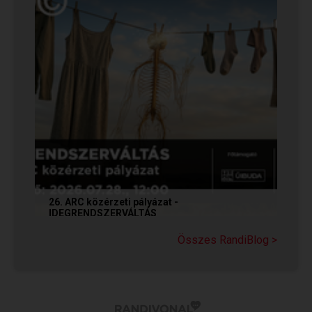
26. ARC közérzeti pályázat -
IDEGRENDSZERVÁLTÁS
Sziasztok! Hogy vagytok? Lazultok? Vagy még
Összes RandiBlog >
áll bennetek az ideg? Próbáljátok elengedni, de
ehhez még idő kell? Ha...