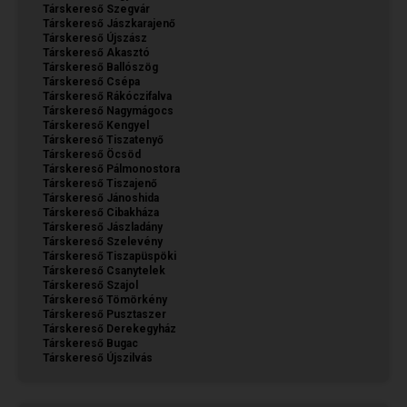
Társkereső Szegvár
Társkereső Jászkarajenő
Társkereső Újszász
Társkereső Akasztó
Társkereső Ballószög
Társkereső Csépa
Társkereső Rákóczifalva
Társkereső Nagymágocs
Társkereső Kengyel
Társkereső Tiszatenyő
Társkereső Öcsöd
Társkereső Pálmonostora
Társkereső Tiszajenő
Társkereső Jánoshida
Társkereső Cibakháza
Társkereső Jászladány
Társkereső Szelevény
Társkereső Tiszapüspöki
Társkereső Csanytelek
Társkereső Szajol
Társkereső Tömörkény
Társkereső Pusztaszer
Társkereső Derekegyház
Társkereső Bugac
Társkereső Újszilvás