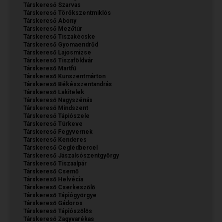
Társkereső Szarvas
Társkereső Törökszentmiklós
Társkereső Abony
Társkereső Mezőtúr
Társkereső Tiszakécske
Társkereső Gyomaendrőd
Társkereső Lajosmizse
Társkereső Tiszaföldvár
Társkereső Martfű
Társkereső Kunszentmárton
Társkereső Békésszentandrás
Társkereső Lakitelek
Társkereső Nagyszénás
Társkereső Mindszent
Társkereső Tápiószele
Társkereső Túrkeve
Társkereső Fegyvernek
Társkereső Kenderes
Társkereső Ceglédbercel
Társkereső Jászalsószentgyörgy
Társkereső Tiszaalpár
Társkereső Csemő
Társkereső Helvécia
Társkereső Cserkeszőlő
Társkereső Tápiógyörgye
Társkereső Gádoros
Társkereső Tápiószőlős
Társkereső Zagyvarékas