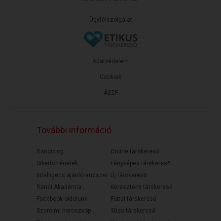
Ügyfélszolgálat
Adatvédelem
Cookiek
ÁSZF
További információ
Randiblog
Online társkereső
Sikertörténetek
Fényképes társkereső
Intelligens ajánlórendszer
Új társkereső
Randi Akadémia
Keresztény társkereső
Facebook oldalunk
Fiatal társkereső
Szerelmi horoszkóp
30as társkereső