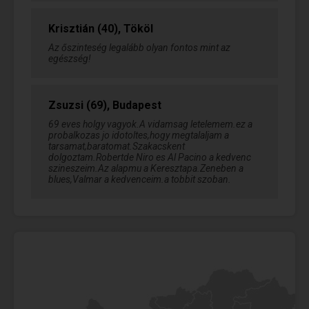
Krisztián (40), Tököl
Az őszinteség legalább olyan fontos mint az
egészség!
Zsuzsi (69), Budapest
69 eves holgy vagyok.A vidamsag letelemem.ez a
probalkozas jo idotoltes,hogy megtalaljam a
tarsamat,baratomat.Szakacskent
dolgoztam.Robertde Niro es Al Pacino a kedvenc
szineszeim.Az alapmu a Keresztapa.Zeneben a
blues,Valmar a kedvenceim.a tobbit szoban.