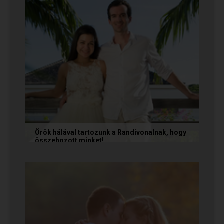
Örök hálával tartozunk a Randivonalnak, hogy
összehozott minket!
Vanda és Gyula még évekkel ezelőtt
ismerkedtek meg egymással a Randivonalon
keresztül. Romantikus történetüket akkor...