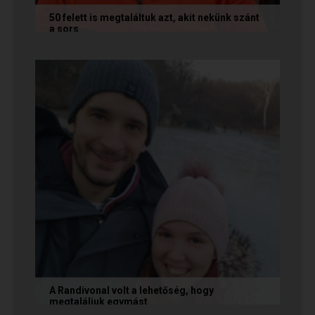
50 felett is megtaláltuk azt, akit nekünk szánt
a sors
Az alábbi történetet Annamária és László küldte
nekünk, akik megtalálták egymást az oldalon. Ha
Te is sikerrel jársz a...
A Randivonal volt a lehetőség, hogy
megtaláljuk egymást