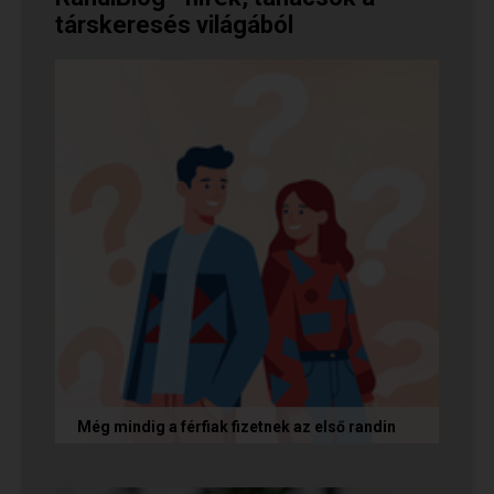
társkeresés világából
Még mindig a férfiak fizetnek az első randin
Egy amerikai kutatás szerint a magas
randiköltségek riasztják el a szingliket a
randizástól. Magyarországon viszont a...