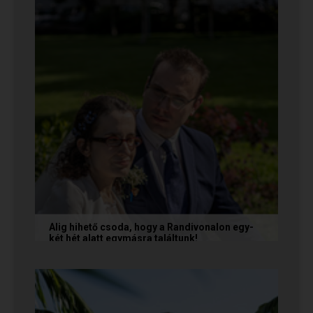
minden. Olvasd el Te is...
Alig hihető csoda, hogy a Randivonalon egy-
két hét alatt egymásra találtunk!
Teodóra és Zsolt nem a könnyebb utat
választották, hanem a szerelmet, amely minden
akadály legyőzésével egyre erősebbé...