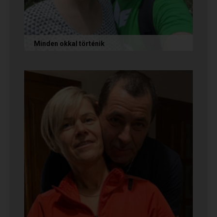
Minden okkal történik
Az alábbi történetet Izabella és Dávid küldte
nekünk, akik megtalálták egymást az oldalon.
Nagyon örülünk nekik! Ha Te...