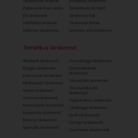
Társkeresés mobilon
Középkorú társkereső
Párkeresők most online
Társkeresés 50 felett
Elit társkereső
Társkereső nők
Válófélben lévőknek
Társkereső férfiak
Diplomás társkereső
Szerelem első keresésre
Tematikus társkereső
Állatbarát társkereső
Sorozatfüggő társkereső
Bringás társkereső
Színházkedvelő
társkereső
Ezermester társkereső
Táncoslábú társkereső
Filmkedvelő társkereső
Társasjátékozós
Gamer társkereső
társkereső
Humoros társkereső
Vegetáriánus társkereső
Kertészkedő társkereső
Zenefüggő társkereső
Könyvmoly társkereső
Elvált társkeresők
Motoros társkereső
Özvegy társkeresők
Spirituális társkereső
Gyermekes társkeresők