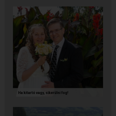
Az alábbi történetet Zsófi és Tomi küldte
nekünk, akik megtalálták egymást az oldalon. Ha
Te is sikerrel jársz a...
Ha kitartó vagy, sikerülni fog!
Olvasd el Móni és Zsolti sikertörténetét, akik nem
adták fel a próbálkozást a társkeresésben, és
végül megtalálták...