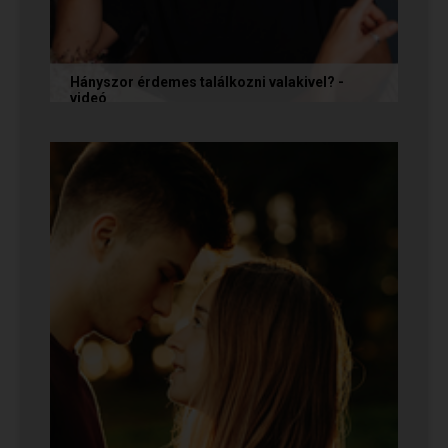
Hányszor érdemes találkozni valakivel? -
videó
Ismerkedés során gyakran megesik, hogy azon
tépelődünk: mit tegyünk, ha valakit
szimpatikusnak találunk elsőre, de még...