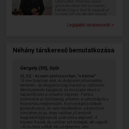
Üdvözöllek! Értelmes, józan
gondolkodású férfi az esetem,
kérdés hogy a Tied én vagyok-e?
31 éves, jól szituált férfi vagyok,
részletesebben lentebb
olvashatsz rólam, hogy például
Legújabb társkeresők >
170 cm magas férfi vagyok.
Néhány társkereső bemutatkozása
Gergely (50), Győr
IQ, EQ - és nem utolsósorban: "a kémia"
16 éve Svájcban élek, és dolgozom informatikai
területen - de Magyarország maradt az otthonom.
Rendszeresen hazajárok, és hosszabb távon a
hazaköltözést is el tudom képzelni. Fontos
számomra az őszinteség, a humor, a nyitottság és a
kölcsönös megbecsülés. Komoly kapcsolatban
gondolkodom, de nem mindenáron: a kölcsönös
vonzalom és az, hogy valóban jól érezzük
magunkat egymással, számomra alapvető. A
képeim frissek, és valóban azt mutatják, aki vagyok
- AI és retus nélkül! Aki a képkérést, -ami