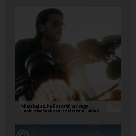
a legfontosabb teendőd: ne fuss utána, ne küldj
neki dühös,...
Miért baj az, ha Rosszfiúnak vagy
Jégkirálynőnek akarsz látszani - videó
Még mindig tartja magát az a tévhit, hogy ha egy
társkereső Rosszfiúként vagy Jégkirálynőként
mutatkozik, vagy...