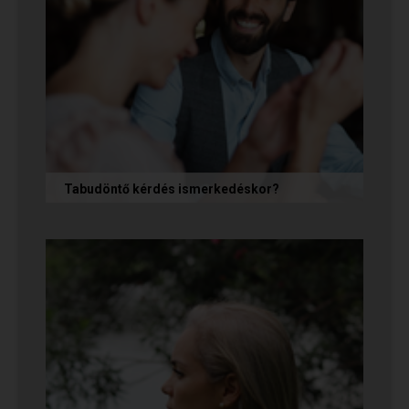
Tabudöntő kérdés ismerkedéskor?
Az első randin, akárcsak egy állásinterjún vagy
egy felvételi beszélgetésen, általában nem
önmagunkat adjuk, hanem...