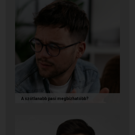
A szótlanabb pasi megbízhatóbb?
A hallgatag, magának való férfi tényleg
megbízhatóbb? És mi ennek az ára? Jó nekünk,
ha a párkapcsolatunkban semmit nem...