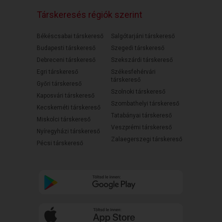
Társkeresés régiók szerint
Békéscsabai társkereső
Salgótarjáni társkereső
Budapesti társkereső
Szegedi társkereső
Debreceni társkereső
Szekszárdi társkereső
Egri társkereső
Székesfehérvári
társkereső
Győri társkereső
Szolnoki társkereső
Kaposvári társkereső
Szombathelyi társkereső
Kecskeméti társkereső
Tatabányai társkereső
Miskolci társkereső
Veszprémi társkereső
Nyíregyházi társkereső
Zalaegerszegi társkereső
Pécsi társkereső