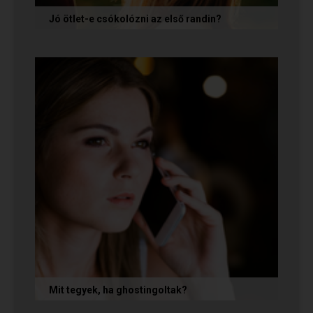
Jó ötlet-e csókolózni az első randin?
Volt idő, amikor azt gondoltam, hogy ha egy pasi
nem kezdeményez csókot az első randin, akkor
az azt jelenti, hogy nem...
Mit tegyek, ha ghostingoltak?
Ha szó nélkül eltűnt (ghostingolt) a kiszemelted,