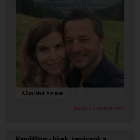
A Szerelem Vonalán
Olvasd el Judit sikertörténetét, aki nem adta fel
a reményt a társkeresésben, és végül megtalálta
Összes sikertörténet >
párját a...
RandiBlog - hírek, tanácsok a