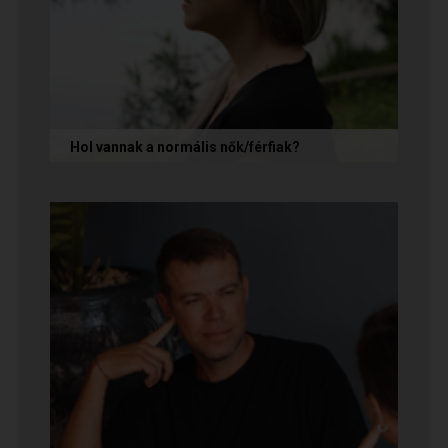
Hol vannak a normális nők/férfiak?
„Mondja meg őszintén! Hol vannak a normális
férfiak/nők? Mert én már mindenhol kerestem
őket, és vagy házasokkal...