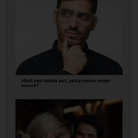
Miért nem találok párt, pedig rendes ember
vagyok?
A társkeresésben a „rendesség” (jóindulat,
tisztelet, megbízhatóság) elengedhetetlen
alapfeltétel, de önmagában nem...