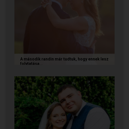
A második randin már tudtuk, hogy ennek lesz
folytatása...
A következő történetet Anita és Jocó küldte
nekünk, akik a Randivonal oldalán találták meg
egymást. Sok boldogságot...