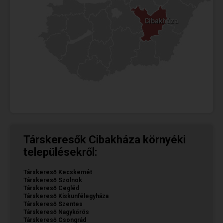
Cibakháza
Cibakháza
Társkeresők Cibakháza környéki
településekről:
Társkereső Kecskemét
Társkereső Szolnok
Társkereső Cegléd
Társkereső Kiskunfélegyháza
Társkereső Szentes
Társkereső Nagykőrös
Társkereső Csongrád