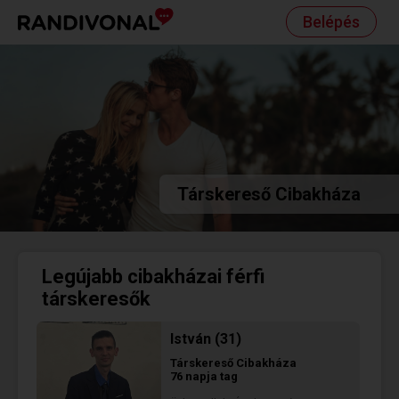
Belépés
Társkereső Cibakháza
Legújabb cibakházai férfi
társkeresők
István (31)
Társkereső
Cibakháza
76 napja tag