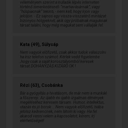
véleményem szerint a nulladik lépés interneten
történő ismerkedésnél- “marhavásárnak”, vagy
“húspiacnak” tekinti, - nem kell, hogy írjon vagy
jelöljön. - Ez sajnos egy vissza-visszatérő mintázat
bizonyos hölgyeknél, akik úgy próbálnak maguknak
társat találni, hogy még magukat sem vállalják fel.
Kata (49), Sülysáp
Nem vagyok előfizető, csak akkor tudok válaszolni
ha írsz telefon számot. Kérlek vedd figyelembe
,hogy csak a saját korosztályomból keresek
társat.DOHÁNYZÁS KIZÁRÓ OK !
Rézi (63), Csobánka
Bár a gyógyítás a hivatásom, de már nem a munkáé
a főszerep. Az újabb és újabb izgalmas élmények
megéléséhez keresem társam. Humor, intellektus,
utazás és jó borok... Nem vagyok előfizető, hiába
jelölsz kedvencnek, nem látom ki vagy. Ha fel
akarod venni velem a kapcsolatot, kérem, írj
elérhetőséget!