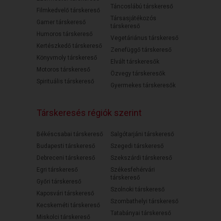
Táncoslábú társkereső
Filmkedvelő társkereső
Társasjátékozós
Gamer társkereső
társkereső
Humoros társkereső
Vegetáriánus társkereső
Kertészkedő társkereső
Zenefüggő társkereső
Könyvmoly társkereső
Elvált társkeresők
Motoros társkereső
Özvegy társkeresők
Spirituális társkereső
Gyermekes társkeresők
Társkeresés régiók szerint
Békéscsabai társkereső
Salgótarjáni társkereső
Budapesti társkereső
Szegedi társkereső
Debreceni társkereső
Szekszárdi társkereső
Egri társkereső
Székesfehérvári
társkereső
Győri társkereső
Szolnoki társkereső
Kaposvári társkereső
Szombathelyi társkereső
Kecskeméti társkereső
Tatabányai társkereső
Miskolci társkereső