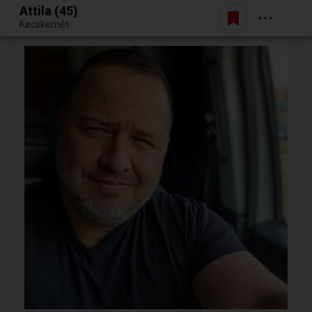
Attila (45)
Belépés
Kecskemét
Egy jó randiból bármi lehet.