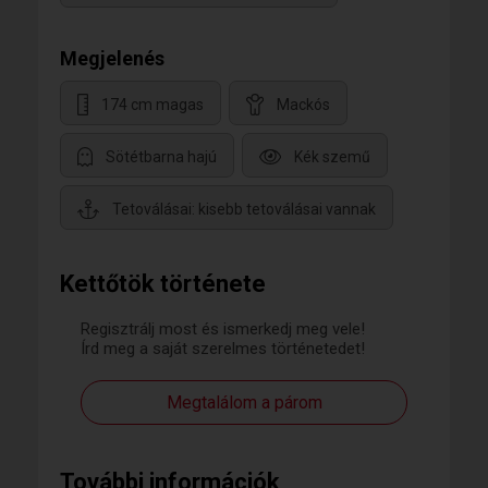
Megjelenés
174 cm magas
Mackós
Sötétbarna hajú
Kék szemű
Tetoválásai: kisebb tetoválásai vannak
Kettőtök története
Regisztrálj most és ismerkedj meg vele!
Írd meg a saját szerelmes történetedet!
Megtalálom a párom
További információk