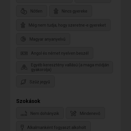
Nőtlen
Nincs gyereke
Még nem tudja, hogy szeretne-e gyereket
Magyar anyanyelvű
Angol és német nyelven beszél
Egyéb keresztény vallású (a maga módján
gyakorolja)
Szűz jegyű
Szokások
Nem dohányzik
Mindenevő
Alkalmanként fogyaszt alkoholt