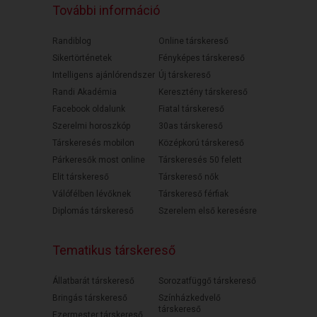
További információ
Randiblog
Online társkereső
Sikertörténetek
Fényképes társkereső
Intelligens ajánlórendszer
Új társkereső
Randi Akadémia
Keresztény társkereső
Facebook oldalunk
Fiatal társkereső
Szerelmi horoszkóp
30as társkereső
Társkeresés mobilon
Középkorú társkereső
Párkeresők most online
Társkeresés 50 felett
Elit társkereső
Társkereső nők
Válófélben lévőknek
Társkereső férfiak
Diplomás társkereső
Szerelem első keresésre
Tematikus társkereső
Állatbarát társkereső
Sorozatfüggő társkereső
Bringás társkereső
Színházkedvelő
társkereső
Ezermester társkereső