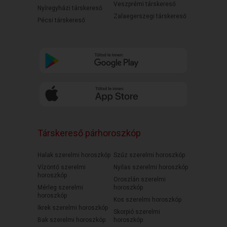
Veszprémi társkereső
Nyíregyházi társkereső
Zalaegerszegi társkereső
Pécsi társkereső
Társkereső párhoroszkóp
Halak szerelmi horoszkóp
Szűz szerelmi horoszkóp
Vízöntő szerelmi
Nyilas szerelmi horoszkóp
horoszkóp
Oroszlán szerelmi
Mérleg szerelmi
horoszkóp
horoszkóp
Kos szerelmi horoszkóp
Ikrek szerelmi horoszkóp
Skorpió szerelmi
Bak szerelmi horoszkóp
horoszkóp