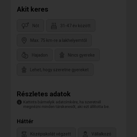
Akit keres
Nőt
31-47 év között
Max. 75 km-re a lakhelyemtől
Hajadon
Nincs gyereke
Lehet, hogy szeretne gyereket
Részletes adatok
Kattints bármelyik adatcímkére, ha szeretnél
megnézni minden társkeresőt, aki ezt állította be.
Háttér
Középiskolát végzett
Vállalkozó