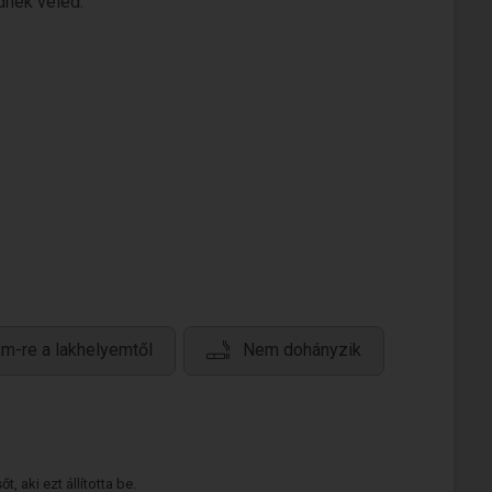
dnék veled.
m-re a lakhelyemtől
Nem dohányzik
 aki ezt állította be.