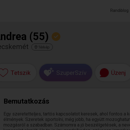
Randiblog
ndrea (55)
ecskemét
Térkép
Tetszik
SzuperSzív
Üzenj
Bemutatkozás
Egy szeretetteljes, tartós kapcsolatot keresek, ahol fontos a
élmények. Szeretek sportolni, még jobb, ha együtt mozoghatun
mozgásról a szabadban. Számomra a jó beszélgetések, a neve