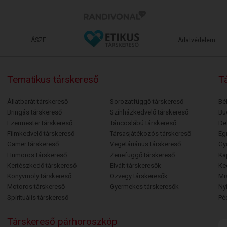
ÁSZF
Adatvédelem
Tematikus társkereső
Tá
Állatbarát társkereső
Sorozatfüggő társkereső
Bé
Bringás társkereső
Színházkedvelő társkereső
Bu
Ezermester társkereső
Táncoslábú társkereső
De
Filmkedvelő társkereső
Társasjátékozós társkereső
Egr
Gamer társkereső
Vegetáriánus társkereső
Gy
Humoros társkereső
Zenefüggő társkereső
Ka
Kertészkedő társkereső
Elvált társkeresők
Ke
Könyvmoly társkereső
Özvegy társkeresők
Mi
Motoros társkereső
Gyermekes társkeresők
Ny
Spirituális társkereső
Pé
Társkereső párhoroszkóp