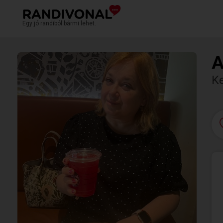
Egy jó randiból bármi lehet.
A
K