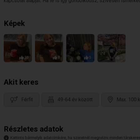
kapcsolat alapját. Ha te is így gondolkodsz, szívesen ismerke
Képek
20
8
5
6
Akit keres
Férfit
49-64 év között
Max. 100 k
Részletes adatok
Kattints bármelyik adatcímkére, ha szeretnél megnézni minden társkeresőt,