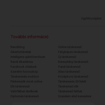
Ügyfélszolgálat
További információ
Randiblog
Online társkereső
Sikertörténetek
Fényképes társkereső
Intelligens ajánlórendszer
Új társkereső
Randi Akadémia
Keresztény társkereső
Facebook oldalunk
Fiatal társkereső
Szerelmi horoszkóp
30as társkereső
Társkeresés mobilon
Középkorú társkereső
Párkeresők most online
Társkeresés 50 felett
Elit társkereső
Társkereső nők
Válófélben lévőknek
Társkereső férfiak
Diplomás társkereső
Szerelem első keresésre