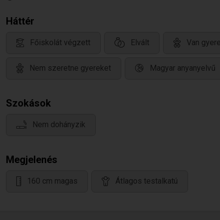
Háttér
Főiskolát végzett
Elvált
Van gyere
Nem szeretne gyereket
Magyar anyanyelvű
Szokások
Nem dohányzik
Megjelenés
160 cm magas
Átlagos testalkatú