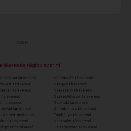
Cookiek
rskeresés régiók szerint
késcsabai társkereső
Salgótarjáni társkereső
dapesti társkereső
Szegedi társkereső
breceni társkereső
Szekszárdi társkereső
i társkereső
Székesfehérvári társkereső
őri társkereső
Szolnoki társkereső
posvári társkereső
Szombathelyi társkereső
cskeméti társkereső
Tatabányai társkereső
skolci társkereső
Veszprémi társkereső
íregyházi társkereső
Zalaegerszegi társkereső