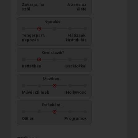
Zavarja, ha
A zene az
szól
élete
Nyaralás:
Tengerpart,
Hátizsák,
napozás
kirándulás
Kivel utazik?
Kettesben
Barátokkal
Moziban...
Művészfilmek
Hollywood
Esténként...
Otthon
Programok