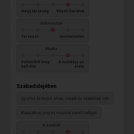
Nagy társaság
Közeli barátok
Időbeosztás
Tervezés
Spontaneitás
Munka
Valamiből meg
A munkája az
kell élni
élete
Szabadidejében
Sportol, kirándul, olvas, utazik és családdal van
Klasszikus, pop és musical zenét hallgat
A zenéről