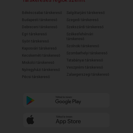
Békéscsabai társkereső
Salgótarjáni társkereső
Budapesti társkereső
Szegedi társkereső
Debreceni társkereső
Szekszárdi társkereső
Egri társkereső
Székesfehérvári
társkereső
Győri társkereső
Szolnoki társkereső
Kaposvári társkereső
Szombathelyi társkereső
Kecskeméti társkereső
Tatabányai társkereső
Miskolci társkereső
Veszprémi társkereső
Nyíregyházi társkereső
Zalaegerszegi társkereső
Pécsi társkereső