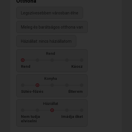
Otthona
Legszívesebben városban élne
Meleg és barátságos otthona van
Háziállat: nincs háziállatom
Rend
Rend
Káosz
Konyha
Sütés-főzés
Étterem
Háziállat
Nem tudja
Imádja őket
elviselni