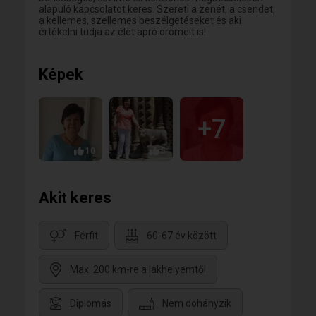
alapuló kapcsolatot keres. Szereti a zenét, a csendet,
a kellemes, szellemes beszélgetéseket és aki
értékelni tudja az élet apró örömeit is!
Képek
+7
10
5
Akit keres
Férfit
60-67 év között
Max. 200 km-re a lakhelyemtől
Diplomás
Nem dohányzik