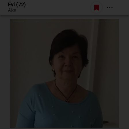
Évi (72)
Belépés
Ajka
Egy jó randiból bármi lehet.