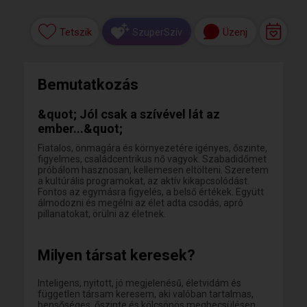
Tetszik
Üzenj
SzuperSzív
Bemutatkozás
&quot; Jól csak a szívével lát az
ember...&quot;
Fiatalos, önmagára és környezetére igényes, őszinte,
figyelmes, családcentrikus nő vagyok. Szabadidőmet
próbálom hasznosan, kellemesen eltölteni. Szeretem
a kultúrális programokat, az aktív kikapcsolódást.
Fontos az egymásra figyelés, a belső értékek. Együtt
álmodozni és megélni az élet adta csodás, apró
pillanatokat, örülni az életnek.
Milyen társat keresek?
Inteligens, nyitott, jó megjelenésű, életvidám és
független társam keresem, aki valóban tartalmas,
bensőséges, őszinte és kölcsönös megbecsülésen