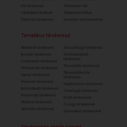
Elit társkereső
Társkereső nők
Válófélben lévőknek
Társkereső férfiak
Diplomás társkereső
Szerelem első keresésre
Tematikus társkereső
Állatbarát társkereső
Sorozatfüggő társkereső
Bringás társkereső
Színházkedvelő
társkereső
Ezermester társkereső
Táncoslábú társkereső
Filmkedvelő társkereső
Társasjátékozós
Gamer társkereső
társkereső
Humoros társkereső
Vegetáriánus társkereső
Kertészkedő társkereső
Zenefüggő társkereső
Könyvmoly társkereső
Elvált társkeresők
Motoros társkereső
Özvegy társkeresők
Spirituális társkereső
Gyermekes társkeresők
Társkeresés régiók szerint