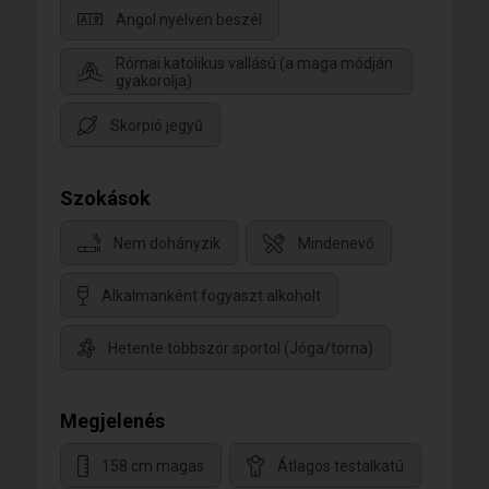
Angol nyelven beszél
Római katolikus vallású (a maga módján
gyakorolja)
Skorpió jegyű
Szokások
Nem dohányzik
Mindenevő
Alkalmanként fogyaszt alkoholt
Hetente többször sportol (Jóga/torna)
Megjelenés
158 cm magas
Átlagos testalkatú