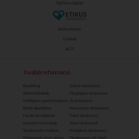
Ügyfélszolgálat
Adatvédelem
Cookiek
ÁSZF
További információ
Randiblog
Online társkereső
Sikertörténetek
Fényképes társkereső
Intelligens ajánlórendszer
Új társkereső
Randi Akadémia
Keresztény társkereső
Facebook oldalunk
Fiatal társkereső
Szerelmi horoszkóp
30as társkereső
Társkeresés mobilon
Középkorú társkereső
Párkeresők most online
Társkeresés 50 felett