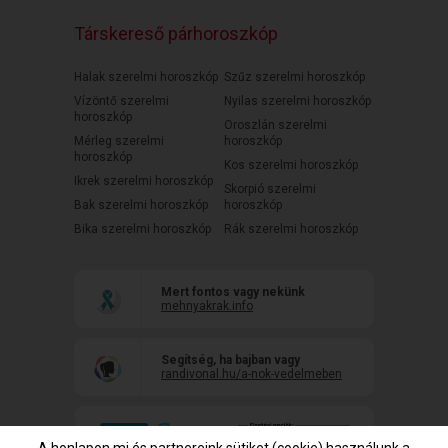
Társkereső párhoroszkóp
Halak szerelmi horoszkóp
Szűz szerelmi horoszkóp
Vízöntő szerelmi
Nyilas szerelmi horoszkóp
horoszkóp
Oroszlán szerelmi
Mérleg szerelmi
horoszkóp
horoszkóp
Kos szerelmi horoszkóp
Ikrek szerelmi horoszkóp
Skorpió szerelmi
Bak szerelmi horoszkóp
horoszkóp
Bika szerelmi horoszkóp
Rák szerelmi horoszkóp
Mert fontos vagy nekünk
mehnyakrak.info
Segítség, ha bajban vagy
randivonal.hu/a-nok-vedelmeben