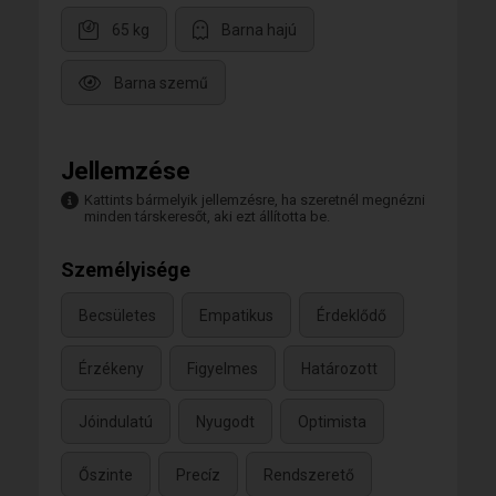
65 kg
Barna hajú
Barna szemű
Jellemzése
Kattints bármelyik jellemzésre, ha szeretnél megnézni
minden társkeresőt, aki ezt állította be.
Személyisége
Becsületes
Empatikus
Érdeklődő
Érzékeny
Figyelmes
Határozott
Jóindulatú
Nyugodt
Optimista
Őszinte
Precíz
Rendszerető