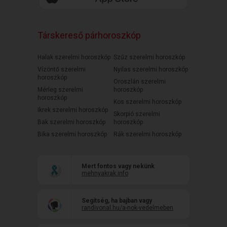
Társkereső párhoroszkóp
Halak szerelmi horoszkóp
Szűz szerelmi horoszkóp
Vízöntő szerelmi
Nyilas szerelmi horoszkóp
horoszkóp
Oroszlán szerelmi
Mérleg szerelmi
horoszkóp
horoszkóp
Kos szerelmi horoszkóp
Ikrek szerelmi horoszkóp
Skorpió szerelmi
Bak szerelmi horoszkóp
horoszkóp
Bika szerelmi horoszkóp
Rák szerelmi horoszkóp
Mert fontos vagy nekünk
mehnyakrak.info
Segítség, ha bajban vagy
randivonal.hu/a-nok-vedelmeben