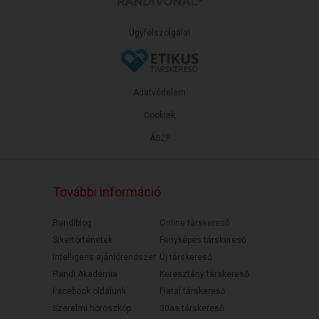
Ügyfélszolgálat
Adatvédelem
Cookiek
ÁSZF
További információ
Randiblog
Online társkereső
Sikertörténetek
Fényképes társkereső
Intelligens ajánlórendszer
Új társkereső
Randi Akadémia
Keresztény társkereső
Facebook oldalunk
Fiatal társkereső
Szerelmi horoszkóp
30as társkereső