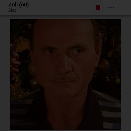
Zoli (60)
Belépés
Alap
Egy jó randiból bármi lehet.