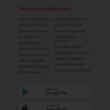
Társkeresés régiók szerint
Békéscsabai társkereső
Salgótarjáni társkereső
Budapesti társkereső
Szegedi társkereső
Debreceni társkereső
Szekszárdi társkereső
Egri társkereső
Székesfehérvári
társkereső
Győri társkereső
Szolnoki társkereső
Kaposvári társkereső
Szombathelyi társkereső
Kecskeméti társkereső
Tatabányai társkereső
Miskolci társkereső
Veszprémi társkereső
Nyíregyházi társkereső
Zalaegerszegi társkereső
Pécsi társkereső