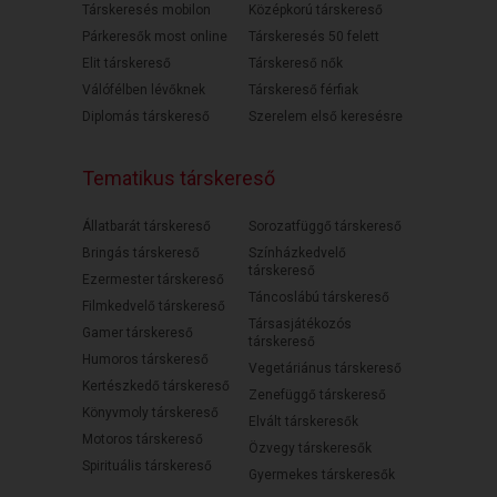
Társkeresés mobilon
Középkorú társkereső
Párkeresők most online
Társkeresés 50 felett
Elit társkereső
Társkereső nők
Válófélben lévőknek
Társkereső férfiak
Diplomás társkereső
Szerelem első keresésre
Tematikus társkereső
Állatbarát társkereső
Sorozatfüggő társkereső
Bringás társkereső
Színházkedvelő
társkereső
Ezermester társkereső
Táncoslábú társkereső
Filmkedvelő társkereső
Társasjátékozós
Gamer társkereső
társkereső
Humoros társkereső
Vegetáriánus társkereső
Kertészkedő társkereső
Zenefüggő társkereső
Könyvmoly társkereső
Elvált társkeresők
Motoros társkereső
Özvegy társkeresők
Spirituális társkereső
Gyermekes társkeresők