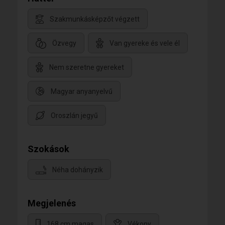
Szakmunkásképzőt végzett
Özvegy
Van gyereke és vele él
Nem szeretne gyereket
Magyar anyanyelvű
Oroszlán jegyű
Szokások
Néha dohányzik
Megjelenés
168 cm magas
Vékony