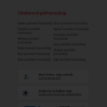
Társkereső párhoroszkóp
Halak szerelmi horoszkóp
Szűz szerelmi horoszkóp
Vízöntő szerelmi
Nyilas szerelmi horoszkóp
horoszkóp
Oroszlán szerelmi
Mérleg szerelmi
horoszkóp
horoszkóp
Kos szerelmi horoszkóp
Ikrek szerelmi horoszkóp
Skorpió szerelmi
Bak szerelmi horoszkóp
horoszkóp
Bika szerelmi horoszkóp
Rák szerelmi horoszkóp
Mert fontos vagy nekünk
mehnyakrak.info
Segítség, ha bajban vagy
randivonal.hu/a-nok-vedelmeben