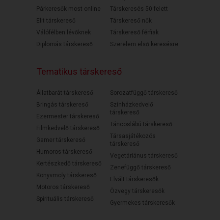
Párkeresők most online
Társkeresés 50 felett
Elit társkereső
Társkereső nők
Válófélben lévőknek
Társkereső férfiak
Diplomás társkereső
Szerelem első keresésre
Tematikus társkereső
Állatbarát társkereső
Sorozatfüggő társkereső
Bringás társkereső
Színházkedvelő
társkereső
Ezermester társkereső
Táncoslábú társkereső
Filmkedvelő társkereső
Társasjátékozós
Gamer társkereső
társkereső
Humoros társkereső
Vegetáriánus társkereső
Kertészkedő társkereső
Zenefüggő társkereső
Könyvmoly társkereső
Elvált társkeresők
Motoros társkereső
Özvegy társkeresők
Spirituális társkereső
Gyermekes társkeresők