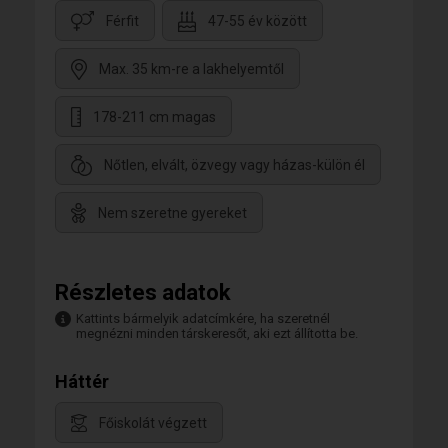
Férfit
47-55 év között
Max. 35 km-re a lakhelyemtől
178-211 cm magas
Nőtlen, elvált, özvegy vagy házas-külön él
Nem szeretne gyereket
Részletes adatok
Kattints bármelyik adatcímkére, ha szeretnél
megnézni minden társkeresőt, aki ezt állította be.
Háttér
Főiskolát végzett