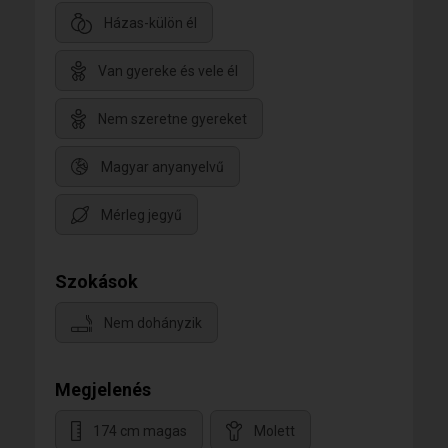
Házas-külön él
Van gyereke és vele él
Nem szeretne gyereket
Magyar anyanyelvű
Mérleg jegyű
Szokások
Nem dohányzik
Megjelenés
174 cm magas
Molett