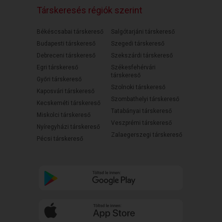
Társkeresés régiók szerint
Békéscsabai társkereső
Salgótarjáni társkereső
Budapesti társkereső
Szegedi társkereső
Debreceni társkereső
Szekszárdi társkereső
Egri társkereső
Székesfehérvári
társkereső
Győri társkereső
Szolnoki társkereső
Kaposvári társkereső
Szombathelyi társkereső
Kecskeméti társkereső
Tatabányai társkereső
Miskolci társkereső
Veszprémi társkereső
Nyíregyházi társkereső
Zalaegerszegi társkereső
Pécsi társkereső