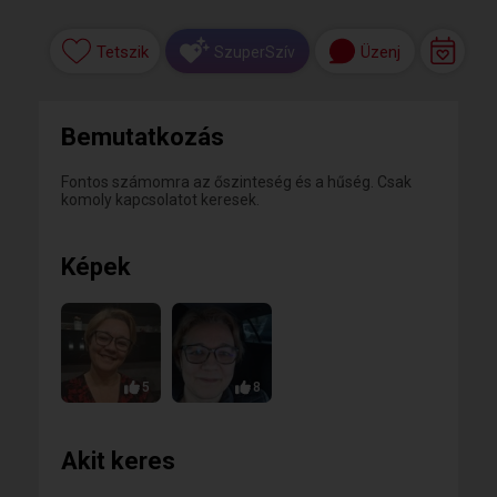
Tetszik
Üzenj
SzuperSzív
Bemutatkozás
Fontos számomra az őszinteség és a hűség. Csak
komoly kapcsolatot keresek.
Képek
5
8
Akit keres