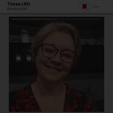
Tímea (49)
Belépés
Almásfüzitő
Egy jó randiból bármi lehet.