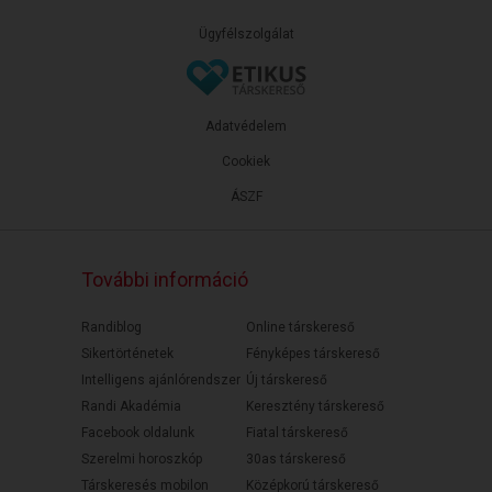
Ügyfélszolgálat
Adatvédelem
Cookiek
ÁSZF
További információ
Randiblog
Online társkereső
Sikertörténetek
Fényképes társkereső
Intelligens ajánlórendszer
Új társkereső
Randi Akadémia
Keresztény társkereső
Facebook oldalunk
Fiatal társkereső
Szerelmi horoszkóp
30as társkereső
Társkeresés mobilon
Középkorú társkereső