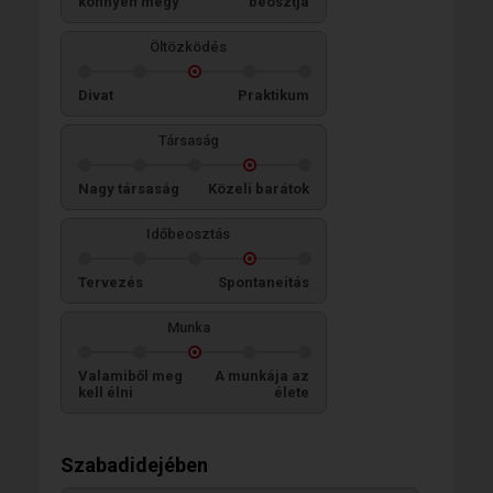
könnyen megy
beosztja
Öltözködés
Divat
Praktikum
Társaság
Nagy társaság
Közeli barátok
Időbeosztás
Tervezés
Spontaneitás
Munka
Valamiből meg
A munkája az
kell élni
élete
Szabadidejében