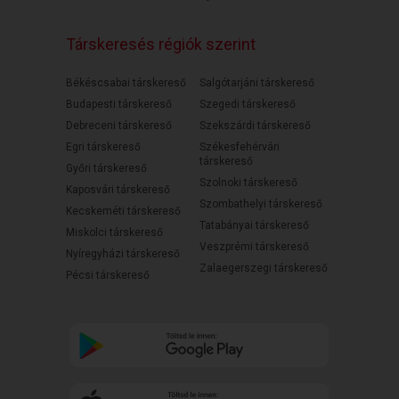
Társkeresés régiók szerint
Békéscsabai társkereső
Salgótarjáni társkereső
Budapesti társkereső
Szegedi társkereső
Debreceni társkereső
Szekszárdi társkereső
Egri társkereső
Székesfehérvári
társkereső
Győri társkereső
Szolnoki társkereső
Kaposvári társkereső
Szombathelyi társkereső
Kecskeméti társkereső
Tatabányai társkereső
Miskolci társkereső
Veszprémi társkereső
Nyíregyházi társkereső
Zalaegerszegi társkereső
Pécsi társkereső