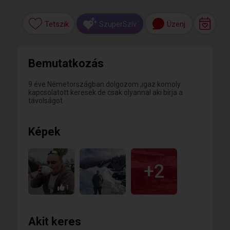
Tetszik
Üzenj
SzuperSzív
Bemutatkozás
9 éve Németországban dolgozom ,igaz komoly
kapcsolatott keresek de csak olyannal aki bírja a
távolságot
Képek
+2
1
Akit keres