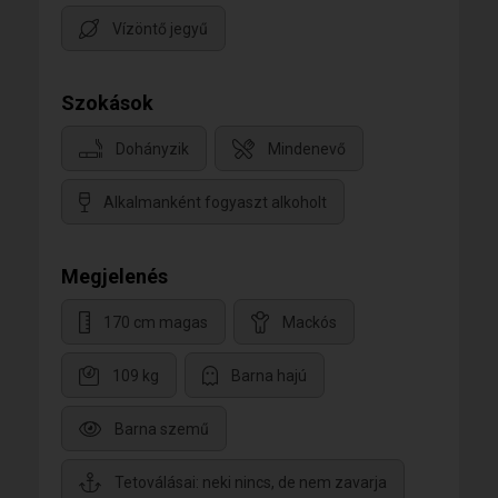
Vízöntő jegyű
Szokások
Dohányzik
Mindenevő
Alkalmanként fogyaszt alkoholt
Megjelenés
170 cm magas
Mackós
109 kg
Barna hajú
Barna szemű
Tetoválásai: neki nincs, de nem zavarja