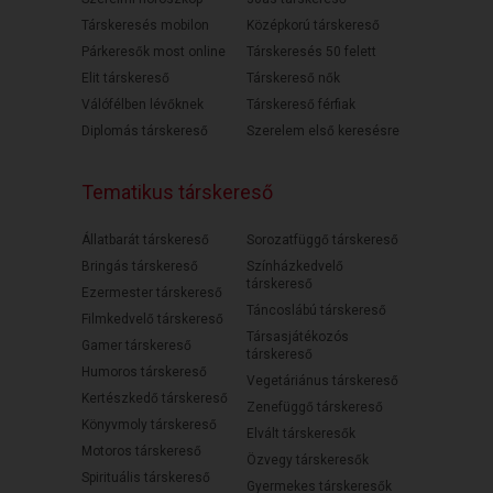
Társkeresés mobilon
Középkorú társkereső
Párkeresők most online
Társkeresés 50 felett
Elit társkereső
Társkereső nők
Válófélben lévőknek
Társkereső férfiak
Diplomás társkereső
Szerelem első keresésre
Tematikus társkereső
Állatbarát társkereső
Sorozatfüggő társkereső
Bringás társkereső
Színházkedvelő
társkereső
Ezermester társkereső
Táncoslábú társkereső
Filmkedvelő társkereső
Társasjátékozós
Gamer társkereső
társkereső
Humoros társkereső
Vegetáriánus társkereső
Kertészkedő társkereső
Zenefüggő társkereső
Könyvmoly társkereső
Elvált társkeresők
Motoros társkereső
Özvegy társkeresők
Spirituális társkereső
Gyermekes társkeresők