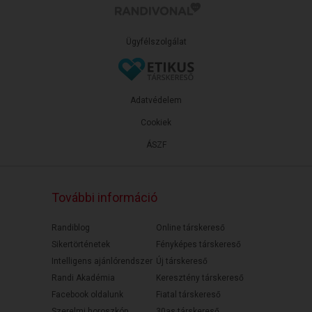
Ügyfélszolgálat
Adatvédelem
Cookiek
ÁSZF
További információ
Randiblog
Online társkereső
Sikertörténetek
Fényképes társkereső
Intelligens ajánlórendszer
Új társkereső
Randi Akadémia
Keresztény társkereső
Facebook oldalunk
Fiatal társkereső
Szerelmi horoszkóp
30as társkereső