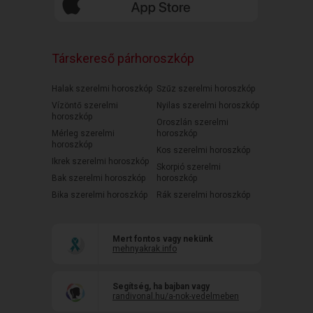
Társkereső párhoroszkóp
Halak szerelmi horoszkóp
Szűz szerelmi horoszkóp
Vízöntő szerelmi
Nyilas szerelmi horoszkóp
horoszkóp
Oroszlán szerelmi
Mérleg szerelmi
horoszkóp
horoszkóp
Kos szerelmi horoszkóp
Ikrek szerelmi horoszkóp
Skorpió szerelmi
Bak szerelmi horoszkóp
horoszkóp
Bika szerelmi horoszkóp
Rák szerelmi horoszkóp
Mert fontos vagy nekünk
mehnyakrak.info
Segítség, ha bajban vagy
randivonal.hu/a-nok-vedelmeben