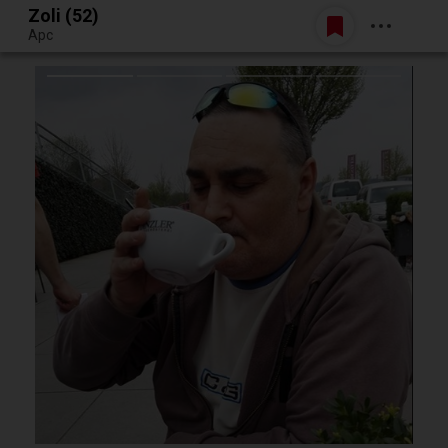
Zoli (52)
Belépés
Apc
Egy jó randiból bármi lehet.