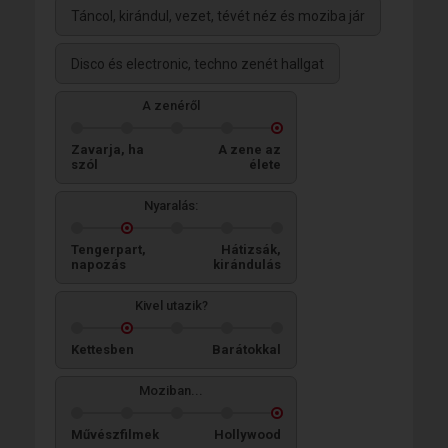
Táncol, kirándul, vezet, tévét néz és moziba jár
Disco és electronic, techno zenét hallgat
A zenéről
Zavarja, ha
A zene az
szól
élete
Nyaralás:
Tengerpart,
Hátizsák,
napozás
kirándulás
Kivel utazik?
Kettesben
Barátokkal
Moziban...
Művészfilmek
Hollywood