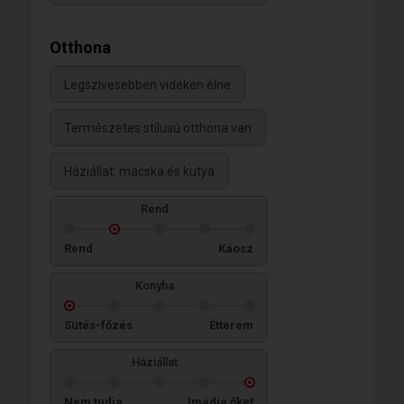
Otthona
Legszívesebben vidéken élne
Természetes stílusú otthona van
Háziállat: macska és kutya
Rend
Rend
Káosz
Konyha
Sütés-főzés
Étterem
Háziállat
Nem tudja
Imádja őket