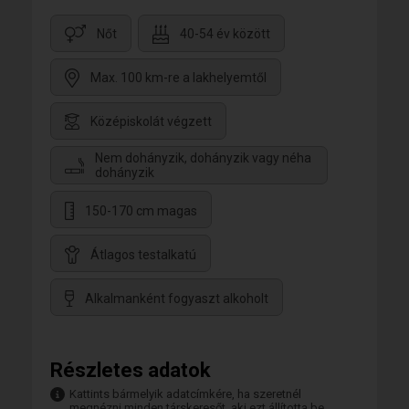
Nőt
40-54 év között
Max. 100 km-re a lakhelyemtől
Középiskolát végzett
Nem dohányzik, dohányzik vagy néha
dohányzik
150-170 cm magas
Átlagos testalkatú
Alkalmanként fogyaszt alkoholt
Részletes adatok
Kattints bármelyik adatcímkére, ha szeretnél
megnézni minden társkeresőt, aki ezt állította be.