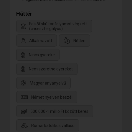
Háttér
Felsőfokú tanfolyamot végzett
(cncesztergályos)
Alkalmazott
Nőtlen
Nincs gyereke
Nem szeretne gyereket
Magyar anyanyelvű
Német nyelven beszél
500.000-1 millió Ft között keres
Római katolikus vallású