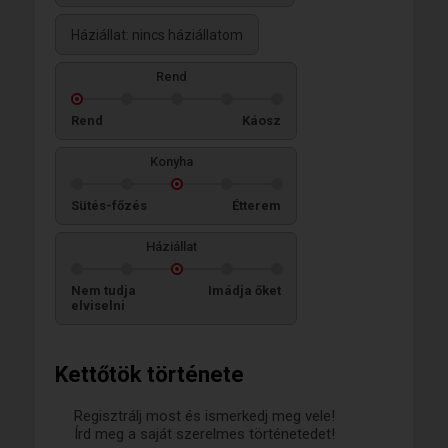
Háziállat: nincs háziállatom
Rend
Rend
Káosz
Konyha
Sütés-főzés
Étterem
Háziállat
Nem tudja
Imádja őket
elviselni
Kettőtök története
Regisztrálj most és ismerkedj meg vele!
Írd meg a saját szerelmes történetedet!