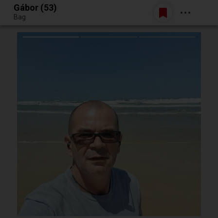
Gábor (53)
Belépés
Bag
Egy jó randiból bármi lehet.