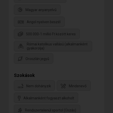
Magyar anyanyelvű
Angol nyelven beszél
500.000-1 millió Ft között keres
Római katolikus vallású (alkalmanként
gyakorolja)
Oroszlán jegyű
Szokások
Nem dohányzik
Mindenevő
Alkalmanként fogyaszt alkoholt
Rendszertelenül sportol (Úszás)