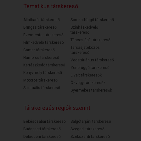
Tematikus társkereső
Állatbarát társkereső
Sorozatfüggő társkereső
Bringás társkereső
Színházkedvelő
társkereső
Ezermester társkereső
Táncoslábú társkereső
Filmkedvelő társkereső
Társasjátékozós
Gamer társkereső
társkereső
Humoros társkereső
Vegetáriánus társkereső
Kertészkedő társkereső
Zenefüggő társkereső
Könyvmoly társkereső
Elvált társkeresők
Motoros társkereső
Özvegy társkeresők
Spirituális társkereső
Gyermekes társkeresők
Társkeresés régiók szerint
Békéscsabai társkereső
Salgótarjáni társkereső
Budapesti társkereső
Szegedi társkereső
Debreceni társkereső
Szekszárdi társkereső