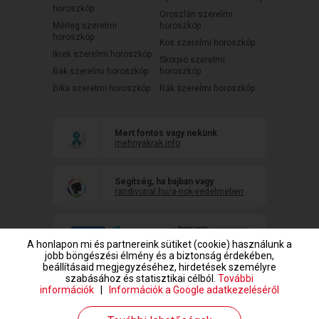
horoszkóp
Oroszlán szerelmi
Mérleg szerelmi
horoszkóp
horoszkóp
Kos szerelmi horoszkóp
Ikrek szerelmi horoszkóp
Skorpió szerelmi
Bak szerelmi horoszkóp
horoszkóp
Bika szerelmi horoszkóp
Rák szerelmi horoszkóp
Mert fontos vagy nekünk
mehnyakrak.info
Segítség, ha bajban vagy
randivonal.hu/a-nok-vedelmeben
A honlapon mi és partnereink sütiket (cookie) használunk a
jobb böngészési élmény és a biztonság érdekében,
beállításaid megjegyzéséhez, hirdetések személyre
szabásához és statisztikai célból.
További
információk
|
Információk a Google adatkezeléséről
www.randivonal.hu © Copyright 1999-2026 Dating Central Europe Zrt.