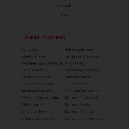
Cookiek
ÁSZF
További információ
Randiblog
Online társkereső
Sikertörténetek
Fényképes társkereső
Intelligens ajánlórendszer
Új társkereső
Randi Akadémia
Keresztény társkereső
Facebook oldalunk
Fiatal társkereső
Szerelmi horoszkóp
30as társkereső
Társkeresés mobilon
Középkorú társkereső
Párkeresők most online
Társkeresés 50 felett
Elit társkereső
Társkereső nők
Válófélben lévőknek
Társkereső férfiak
Diplomás társkereső
Szerelem első keresésre