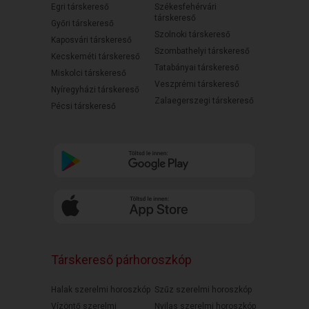
Egri társkereső
Székesfehérvári
társkereső
Győri társkereső
Szolnoki társkereső
Kaposvári társkereső
Szombathelyi társkereső
Kecskeméti társkereső
Tatabányai társkereső
Miskolci társkereső
Veszprémi társkereső
Nyíregyházi társkereső
Zalaegerszegi társkereső
Pécsi társkereső
Társkereső párhoroszkóp
Halak szerelmi horoszkóp
Szűz szerelmi horoszkóp
Vízöntő szerelmi
Nyilas szerelmi horoszkóp