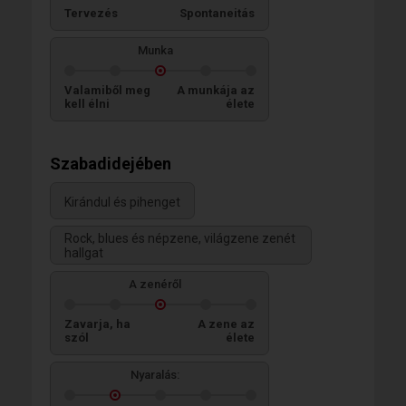
Tervezés
Spontaneitás
Munka
Valamiből meg
A munkája az
kell élni
élete
Szabadidejében
Kirándul és pihenget
Rock, blues és népzene, világzene zenét
hallgat
A zenéről
Zavarja, ha
A zene az
szól
élete
Nyaralás: