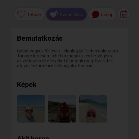
Tetszik
Üzenj
SzuperSzív
Bemutatkozás
Gabor vagyok 53 éves , jelenleg külföldön dolgozom.
Társam keresem a hétköznapokra és hétvégékre
akivel közös élményeket élhetünk meg. Szeretek
utazni és túrázni de elvagyok otthon is.
Képek
Akit keres