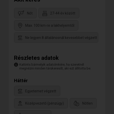
Nőt
27-44 év között
Max. 100 km-re a lakhelyemtől
Ne legyen 8 általánosnál kevesebbet végzett
Részletes adatok
Kattints bármelyik adatcímkére, ha szeretnél
megnézni minden társkeresőt, aki ezt állította be.
Háttér
Egyetemet végzett
Középvezető (pénzügy)
Nőtlen