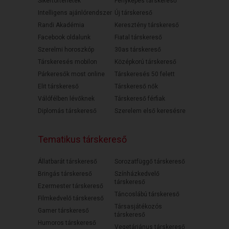
Sikertörténetek
Fényképes társkereső
Intelligens ajánlórendszer
Új társkereső
Randi Akadémia
Keresztény társkereső
Facebook oldalunk
Fiatal társkereső
Szerelmi horoszkóp
30as társkereső
Társkeresés mobilon
Középkorú társkereső
Párkeresők most online
Társkeresés 50 felett
Elit társkereső
Társkereső nők
Válófélben lévőknek
Társkereső férfiak
Diplomás társkereső
Szerelem első keresésre
Tematikus társkereső
Állatbarát társkereső
Sorozatfüggő társkereső
Bringás társkereső
Színházkedvelő
társkereső
Ezermester társkereső
Táncoslábú társkereső
Filmkedvelő társkereső
Társasjátékozós
Gamer társkereső
társkereső
Humoros társkereső
Vegetáriánus társkereső