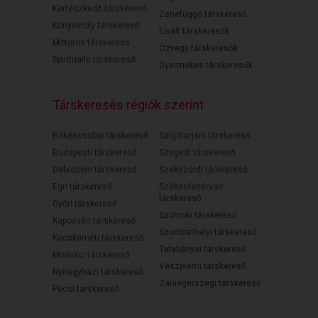
Kertészkedő társkereső
Zenefüggő társkereső
Könyvmoly társkereső
Elvált társkeresők
Motoros társkereső
Özvegy társkeresők
Spirituális társkereső
Gyermekes társkeresők
Társkeresés régiók szerint
Békéscsabai társkereső
Salgótarjáni társkereső
Budapesti társkereső
Szegedi társkereső
Debreceni társkereső
Szekszárdi társkereső
Egri társkereső
Székesfehérvári
társkereső
Győri társkereső
Szolnoki társkereső
Kaposvári társkereső
Szombathelyi társkereső
Kecskeméti társkereső
Tatabányai társkereső
Miskolci társkereső
Veszprémi társkereső
Nyíregyházi társkereső
Zalaegerszegi társkereső
Pécsi társkereső