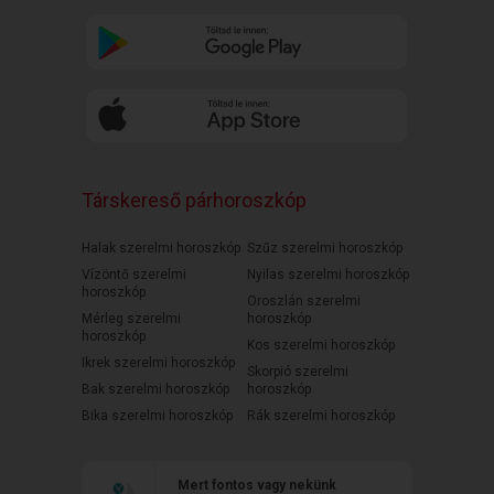
Társkereső párhoroszkóp
Halak szerelmi horoszkóp
Szűz szerelmi horoszkóp
Vízöntő szerelmi
Nyilas szerelmi horoszkóp
horoszkóp
Oroszlán szerelmi
Mérleg szerelmi
horoszkóp
horoszkóp
Kos szerelmi horoszkóp
Ikrek szerelmi horoszkóp
Skorpió szerelmi
Bak szerelmi horoszkóp
horoszkóp
Bika szerelmi horoszkóp
Rák szerelmi horoszkóp
Mert fontos vagy nekünk