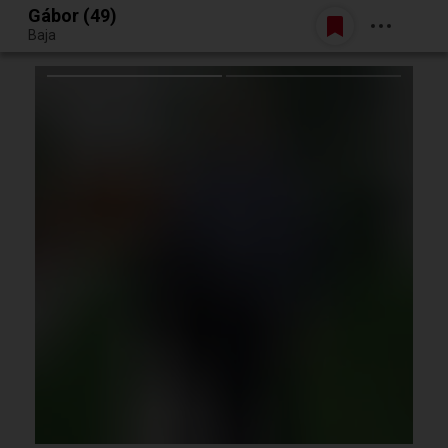
Gábor (49)
Belépés
Baja
Egy jó randiból bármi lehet.