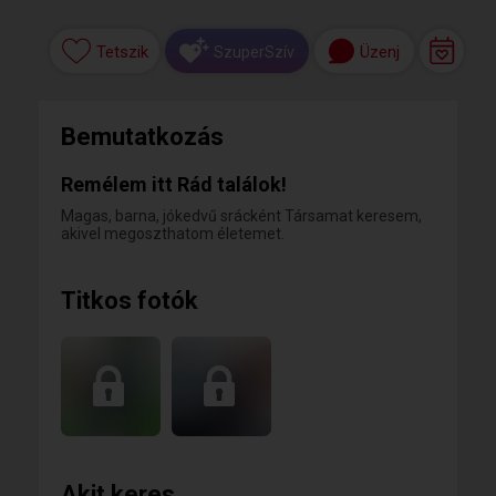
Tetszik
Üzenj
SzuperSzív
Bemutatkozás
Remélem itt Rád találok!
Magas, barna, jókedvű srácként Társamat keresem,
akivel megoszthatom életemet.
Titkos fotók
Akit keres