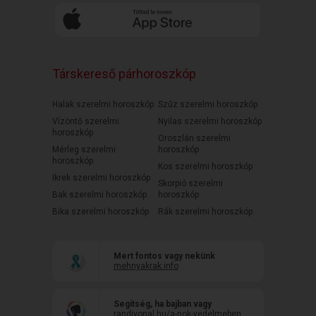
Társkereső párhoroszkóp
Halak szerelmi horoszkóp
Szűz szerelmi horoszkóp
Vízöntő szerelmi
Nyilas szerelmi horoszkóp
horoszkóp
Oroszlán szerelmi
Mérleg szerelmi
horoszkóp
horoszkóp
Kos szerelmi horoszkóp
Ikrek szerelmi horoszkóp
Skorpió szerelmi
Bak szerelmi horoszkóp
horoszkóp
Bika szerelmi horoszkóp
Rák szerelmi horoszkóp
Mert fontos vagy nekünk
mehnyakrak.info
Segítség, ha bajban vagy
randivonal.hu/a-nok-vedelmeben