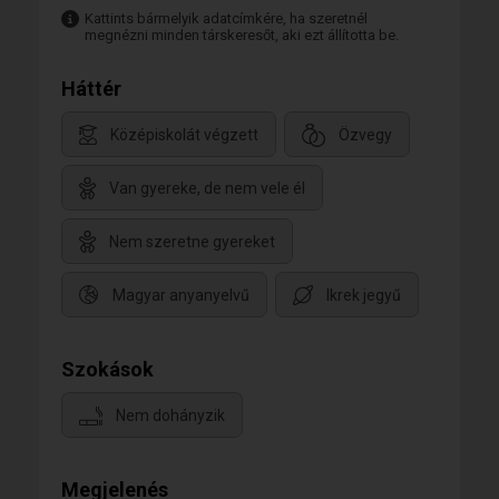
Kattints bármelyik adatcímkére, ha szeretnél
megnézni minden társkeresőt, aki ezt állította be.
Háttér
Középiskolát végzett
Özvegy
Van gyereke, de nem vele él
Nem szeretne gyereket
Magyar anyanyelvű
Ikrek jegyű
Szokások
Nem dohányzik
Megjelenés