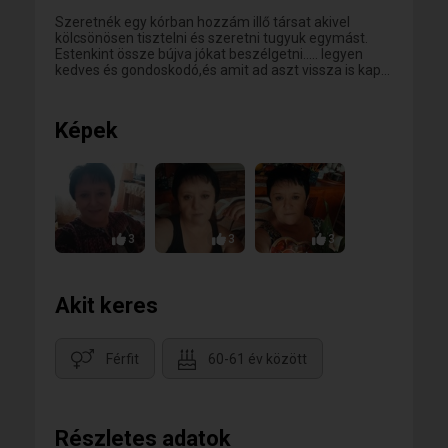
Szeretnék egy kórban hozzám illő társat akivel
kölcsönösen tisztelni és szeretni tugyuk egymást.
Estenkint össze bújva jókat beszélgetni..... legyen
kedves és gondoskodó,és amit ad aszt vissza is kap...
Képek
3
3
3
Akit keres
Férfit
60-61 év között
Részletes adatok