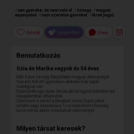
#
van gyereke, de nem vele él
#
özvegy
#
magyar
anyanyelvű
#
nem szeretne gyereket
#
ikrek jegyű
Tetszik
Üzenj
SzuperSzív
Bemutatkozás
Szia én Marika vagyok és 54 éves
Már 4 éve özvegy Kárpátaljai magyar állampolgár.
Van két felnőtt gyerekem akiknek már saját
csalágyuk van
Szeretnék egy olyan társat akivel együtt békében és
nyugalomban élhetnénk
Szeretem a zenét a filmeket, sütni, főzni, jókat
sétálni vagy összebújva Tv ni.szeretném.ha.meg
ismernél és akkor mondatnál véleményét
Milyen társat keresek?