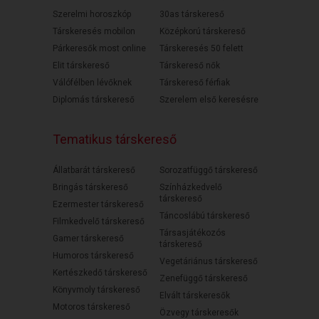
Szerelmi horoszkóp
30as társkereső
Társkeresés mobilon
Középkorú társkereső
Párkeresők most online
Társkeresés 50 felett
Elit társkereső
Társkereső nők
Válófélben lévőknek
Társkereső férfiak
Diplomás társkereső
Szerelem első keresésre
Tematikus társkereső
Állatbarát társkereső
Sorozatfüggő társkereső
Bringás társkereső
Színházkedvelő
társkereső
Ezermester társkereső
Táncoslábú társkereső
Filmkedvelő társkereső
Társasjátékozós
Gamer társkereső
társkereső
Humoros társkereső
Vegetáriánus társkereső
Kertészkedő társkereső
Zenefüggő társkereső
Könyvmoly társkereső
Elvált társkeresők
Motoros társkereső
Özvegy társkeresők