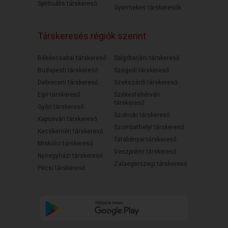
Spirituális társkereső
Gyermekes társkeresők
Társkeresés régiók szerint
Békéscsabai társkereső
Salgótarjáni társkereső
Budapesti társkereső
Szegedi társkereső
Debreceni társkereső
Szekszárdi társkereső
Egri társkereső
Székesfehérvári
társkereső
Győri társkereső
Szolnoki társkereső
Kaposvári társkereső
Szombathelyi társkereső
Kecskeméti társkereső
Tatabányai társkereső
Miskolci társkereső
Veszprémi társkereső
Nyíregyházi társkereső
Zalaegerszegi társkereső
Pécsi társkereső