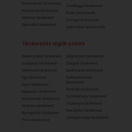
Kertészkedő társkereső
Zenefüggő társkereső
Könyvmoly társkereső
Elvált társkeresők
Motoros társkereső
Özvegy társkeresők
Spirituális társkereső
Gyermekes társkeresők
Társkeresés régiók szerint
Békéscsabai társkereső
Salgótarjáni társkereső
Budapesti társkereső
Szegedi társkereső
Debreceni társkereső
Szekszárdi társkereső
Egri társkereső
Székesfehérvári
társkereső
Győri társkereső
Szolnoki társkereső
Kaposvári társkereső
Szombathelyi társkereső
Kecskeméti társkereső
Tatabányai társkereső
Miskolci társkereső
Veszprémi társkereső
Nyíregyházi társkereső
Zalaegerszegi társkereső
Pécsi társkereső