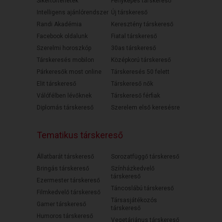
Sikertörténetek
Fényképes társkereső
Intelligens ajánlórendszer
Új társkereső
Randi Akadémia
Keresztény társkereső
Facebook oldalunk
Fiatal társkereső
Szerelmi horoszkóp
30as társkereső
Társkeresés mobilon
Középkorú társkereső
Párkeresők most online
Társkeresés 50 felett
Elit társkereső
Társkereső nők
Válófélben lévőknek
Társkereső férfiak
Diplomás társkereső
Szerelem első keresésre
Tematikus társkereső
Állatbarát társkereső
Sorozatfüggő társkereső
Bringás társkereső
Színházkedvelő
társkereső
Ezermester társkereső
Táncoslábú társkereső
Filmkedvelő társkereső
Társasjátékozós
Gamer társkereső
társkereső
Humoros társkereső
Vegetáriánus társkereső