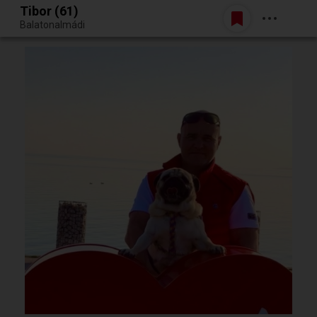
Tibor (61)
Belépés
Balatonalmádi
Egy jó randiból bármi lehet.