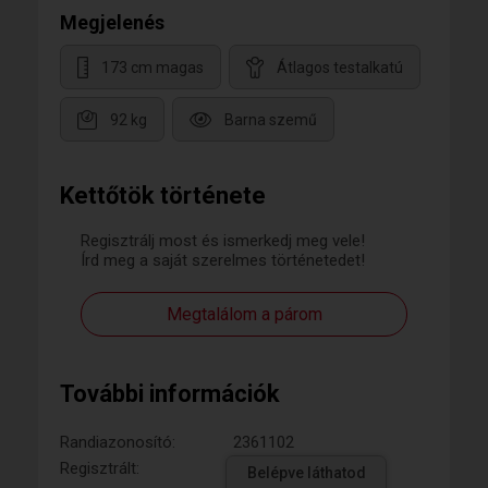
Megjelenés
173 cm magas
Átlagos testalkatú
92 kg
Barna szemű
Kettőtök története
Regisztrálj most és ismerkedj meg vele!
Írd meg a saját szerelmes történetedet!
Megtalálom a párom
További információk
Randiazonosító:
2361102
Regisztrált:
Belépve láthatod