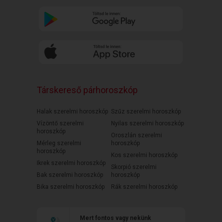
Társkereső párhoroszkóp
Halak szerelmi horoszkóp
Szűz szerelmi horoszkóp
Vízöntő szerelmi
Nyilas szerelmi horoszkóp
horoszkóp
Oroszlán szerelmi
Mérleg szerelmi
horoszkóp
horoszkóp
Kos szerelmi horoszkóp
Ikrek szerelmi horoszkóp
Skorpió szerelmi
Bak szerelmi horoszkóp
horoszkóp
Bika szerelmi horoszkóp
Rák szerelmi horoszkóp
Mert fontos vagy nekünk