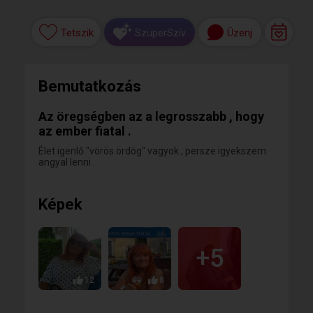
Tetszik
Üzenj
SzuperSzív
Bemutatkozás
Az öregségben az a legrosszabb , hogy
az ember fiatal .
Élet igenlő "vörös ördög" vagyok , persze igyekszem
angyal lenni .
Képek
+5
12
8