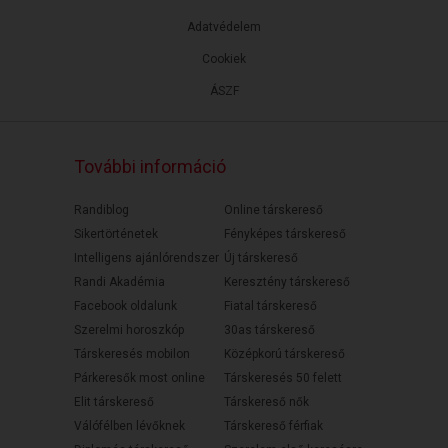
Adatvédelem
Cookiek
ÁSZF
További információ
Randiblog
Online társkereső
Sikertörténetek
Fényképes társkereső
Intelligens ajánlórendszer
Új társkereső
Randi Akadémia
Keresztény társkereső
Facebook oldalunk
Fiatal társkereső
Szerelmi horoszkóp
30as társkereső
Társkeresés mobilon
Középkorú társkereső
Párkeresők most online
Társkeresés 50 felett
Elit társkereső
Társkereső nők
Válófélben lévőknek
Társkereső férfiak