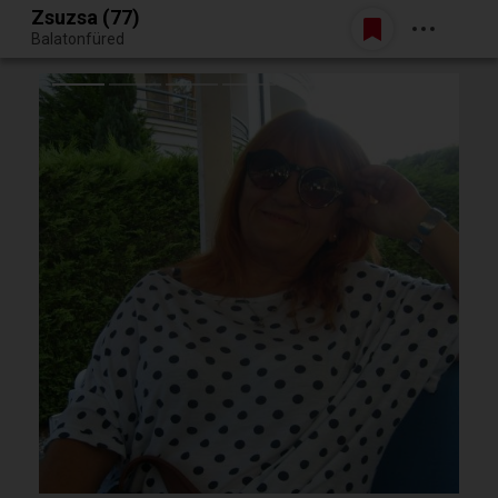
Zsuzsa (77)
Belépés
Balatonfüred
Egy jó randiból bármi lehet.