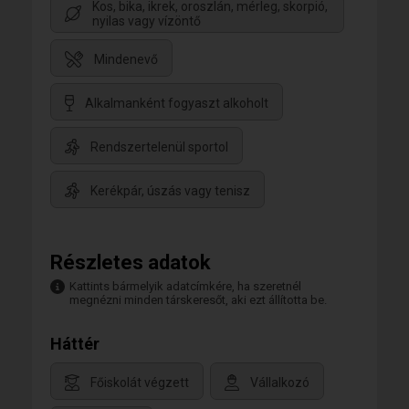
Kos, bika, ikrek, oroszlán, mérleg, skorpió,
nyilas vagy vízöntő
Mindenevő
Alkalmanként fogyaszt alkoholt
Rendszertelenül sportol
Kerékpár, úszás vagy tenisz
Részletes adatok
Kattints bármelyik adatcímkére, ha szeretnél
megnézni minden társkeresőt, aki ezt állította be.
Háttér
Főiskolát végzett
Vállalkozó