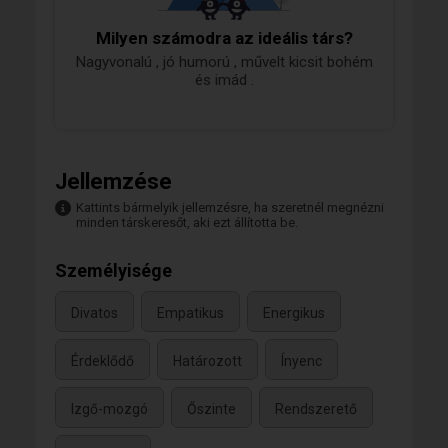
Milyen számodra az ideális társ?
Nagyvonalú , jó humorú , művelt kicsit bohém
és imád .
Jellemzése
Kattints bármelyik jellemzésre, ha szeretnél megnézni
minden társkeresőt, aki ezt állította be.
Személyisége
Divatos
Empatikus
Energikus
Érdeklődő
Határozott
Ínyenc
Izgő-mozgó
Őszinte
Rendszerető