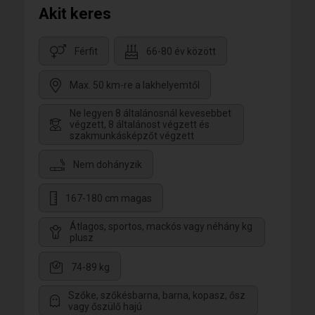
Akit keres
Férfit
66-80 év között
Max. 50 km-re a lakhelyemtől
Ne legyen 8 általánosnál kevesebbet
végzett, 8 általánost végzett és
szakmunkásképzőt végzett
Nem dohányzik
167-180 cm magas
Átlagos, sportos, mackós vagy néhány kg
plusz
74-89 kg
Szőke, szőkésbarna, barna, kopasz, ősz
vagy őszülő hajú