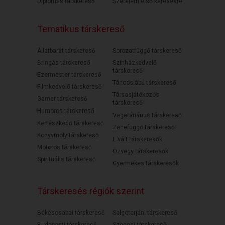
Diplomás társkereső
Szerelem első keresésre
Tematikus társkereső
Állatbarát társkereső
Sorozatfüggő társkereső
Bringás társkereső
Színházkedvelő
társkereső
Ezermester társkereső
Táncoslábú társkereső
Filmkedvelő társkereső
Társasjátékozós
Gamer társkereső
társkereső
Humoros társkereső
Vegetáriánus társkereső
Kertészkedő társkereső
Zenefüggő társkereső
Könyvmoly társkereső
Elvált társkeresők
Motoros társkereső
Özvegy társkeresők
Spirituális társkereső
Gyermekes társkeresők
Társkeresés régiók szerint
Békéscsabai társkereső
Salgótarjáni társkereső
Budapesti társkereső
Szegedi társkereső