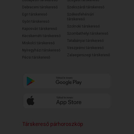
Debreceni társkereső
Szekszárdi társkereső
Egri társkereső
Székesfehérvári
társkereső
Győri társkereső
Szolnoki társkereső
Kaposvári társkereső
Szombathelyi társkereső
Kecskeméti társkereső
Tatabányai társkereső
Miskolci társkereső
Veszprémi társkereső
Nyíregyházi társkereső
Zalaegerszegi társkereső
Pécsi társkereső
Társkereső párhoroszkóp