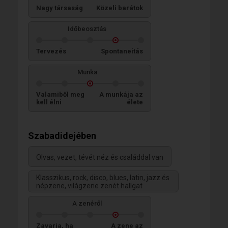
Nagy társaság
Közeli barátok
Időbeosztás
Tervezés
Spontaneitás
Munka
Valamiből meg
A munkája az
kell élni
élete
Szabadidejében
Olvas, vezet, tévét néz és családdal van
Klasszikus, rock, disco, blues, latin, jazz és
népzene, világzene zenét hallgat
A zenéről
Zavarja, ha
A zene az