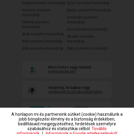
Halak szerelmi horoszkóp
Szűz szerelmi horoszkóp
Vízöntő szerelmi
Nyilas szerelmi horoszkóp
horoszkóp
Oroszlán szerelmi
Mérleg szerelmi
horoszkóp
horoszkóp
Kos szerelmi horoszkóp
Ikrek szerelmi horoszkóp
Skorpió szerelmi
Bak szerelmi horoszkóp
horoszkóp
Bika szerelmi horoszkóp
Rák szerelmi horoszkóp
Mert fontos vagy nekünk
mehnyakrak.info
Segítség, ha bajban vagy
randivonal.hu/a-nok-vedelmeben
A honlapon mi és partnereink sütiket (cookie) használunk a
jobb böngészési élmény és a biztonság érdekében,
beállításaid megjegyzéséhez, hirdetések személyre
szabásához és statisztikai célból.
További
információk
|
Információk a Google adatkezeléséről