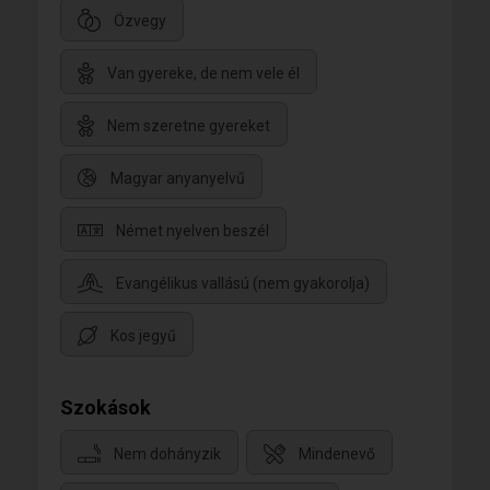
Özvegy
Van gyereke, de nem vele él
Nem szeretne gyereket
Magyar anyanyelvű
Német nyelven beszél
Evangélikus vallású (nem gyakorolja)
Kos jegyű
Szokások
Nem dohányzik
Mindenevő