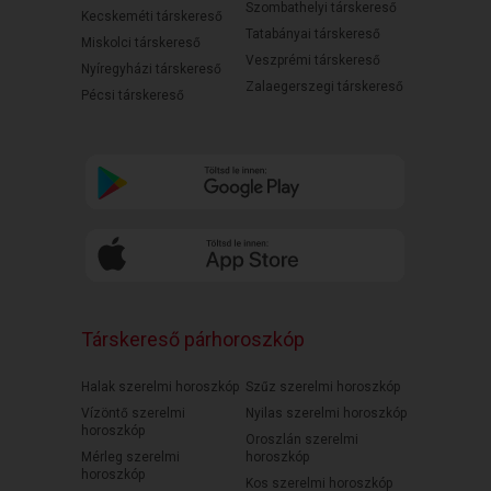
Szombathelyi társkereső
Kecskeméti társkereső
Tatabányai társkereső
Miskolci társkereső
Veszprémi társkereső
Nyíregyházi társkereső
Zalaegerszegi társkereső
Pécsi társkereső
Társkereső párhoroszkóp
Halak szerelmi horoszkóp
Szűz szerelmi horoszkóp
Vízöntő szerelmi
Nyilas szerelmi horoszkóp
horoszkóp
Oroszlán szerelmi
Mérleg szerelmi
horoszkóp
horoszkóp
Kos szerelmi horoszkóp