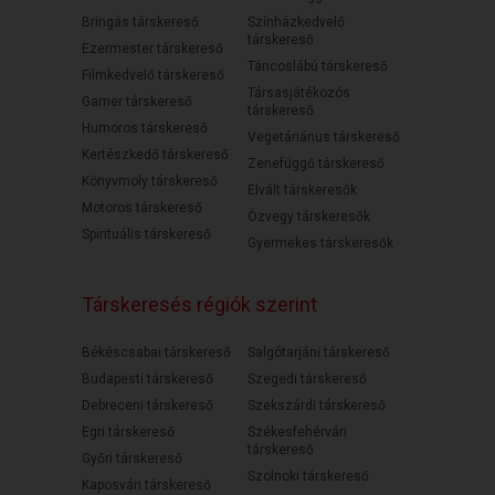
Bringás társkereső
Színházkedvelő
társkereső
Ezermester társkereső
Táncoslábú társkereső
Filmkedvelő társkereső
Társasjátékozós
Gamer társkereső
társkereső
Humoros társkereső
Vegetáriánus társkereső
Kertészkedő társkereső
Zenefüggő társkereső
Könyvmoly társkereső
Elvált társkeresők
Motoros társkereső
Özvegy társkeresők
Spirituális társkereső
Gyermekes társkeresők
Társkeresés régiók szerint
Békéscsabai társkereső
Salgótarjáni társkereső
Budapesti társkereső
Szegedi társkereső
Debreceni társkereső
Szekszárdi társkereső
Egri társkereső
Székesfehérvári
társkereső
Győri társkereső
Szolnoki társkereső
Kaposvári társkereső