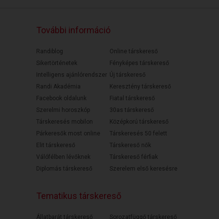
További információ
Randiblog
Online társkereső
Sikertörténetek
Fényképes társkereső
Intelligens ajánlórendszer
Új társkereső
Randi Akadémia
Keresztény társkereső
Facebook oldalunk
Fiatal társkereső
Szerelmi horoszkóp
30as társkereső
Társkeresés mobilon
Középkorú társkereső
Párkeresők most online
Társkeresés 50 felett
Elit társkereső
Társkereső nők
Válófélben lévőknek
Társkereső férfiak
Diplomás társkereső
Szerelem első keresésre
Tematikus társkereső
Állatbarát társkereső
Sorozatfüggő társkereső