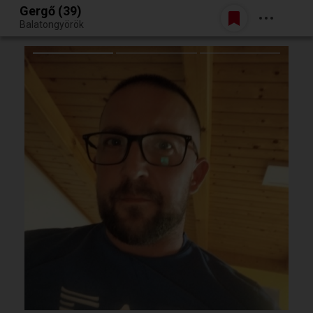
Gergő (39)
Belépés
Balatongyörök
Egy jó randiból bármi lehet.