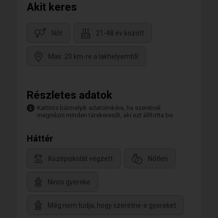
Akit keres
Nőt
21-48 év között
Max. 20 km-re a lakhelyemtől
Részletes adatok
Kattints bármelyik adatcímkére, ha szeretnél
megnézni minden társkeresőt, aki ezt állította be.
Háttér
Középiskolát végzett
Nőtlen
Nincs gyereke
Még nem tudja, hogy szeretne-e gyereket