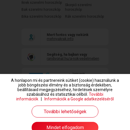
Ikrek szerelmi horoszkóp
Skorpió szerelmi
Bak szerelmi horoszkóp
horoszkóp
Bika szerelmi horoszkóp
Rák szerelmi horoszkóp
Mert fontos vagy nekünk
mehnyakrak.info
Segítség, ha bajban vagy
randivonal.hu/a-nok-vedelmeben
A honlapon mi és partnereink sütiket (cookie) használunk a
jobb böngészési élmény és a biztonság érdekében,
beállításaid megjegyzéséhez, hirdetések személyre
szabásához és statisztikai célból.
További
információk
|
Információk a Google adatkezeléséről
www.randivonal.hu © Copyright 1999-2026 Dating Central Europe Zrt.
További lehetőségek
Mindet elfogadom