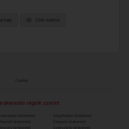
a hajú
Zöld szemű
Cookiek
rskeresés régiók szerint
késcsabai társkereső
Salgótarjáni társkereső
dapesti társkereső
Szegedi társkereső
breceni társkereső
Szekszárdi társkereső