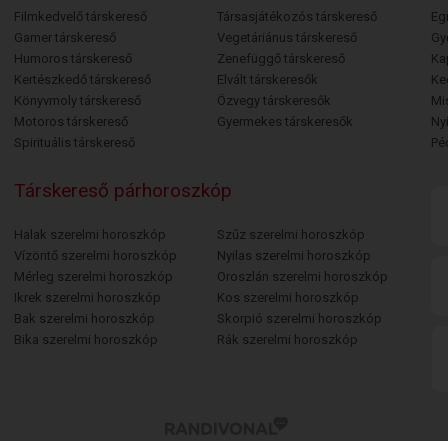
Filmkedvelő társkereső
Társasjátékozós társkereső
Egr
Gamer társkereső
Vegetáriánus társkereső
Gy
Humoros társkereső
Zenefüggő társkereső
Ka
Kertészkedő társkereső
Elvált társkeresők
Ke
Könyvmoly társkereső
Özvegy társkeresők
Mi
Motoros társkereső
Gyermekes társkeresők
Ny
Spirituális társkereső
Pé
Társkereső párhoroszkóp
Halak szerelmi horoszkóp
Szűz szerelmi horoszkóp
Vízöntő szerelmi horoszkóp
Nyilas szerelmi horoszkóp
Mérleg szerelmi horoszkóp
Oroszlán szerelmi horoszkóp
Ikrek szerelmi horoszkóp
Kos szerelmi horoszkóp
Bak szerelmi horoszkóp
Skorpió szerelmi horoszkóp
Bika szerelmi horoszkóp
Rák szerelmi horoszkóp