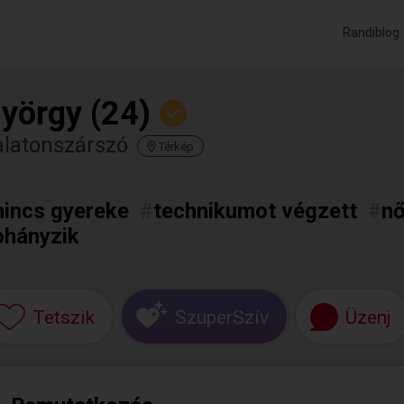
Randiblog
yörgy (24)
alatonszárszó
Térkép
nincs gyereke
#
technikumot végzett
#
nő
ohányzik
Tetszik
SzuperSzív
Üzenj