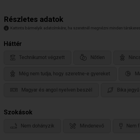
Részletes adatok
Kattints bármelyik adatcímkére, ha szeretnél megnézni minden társkeresőt,
Háttér
Technikumot végzett
Nőtlen
Ninc
Még nem tudja, hogy szeretne-e gyereket
Ma
Magyar és angol nyelven beszél
Bika jegyű
Szokások
Nem dohányzik
Mindenevő
Nem f