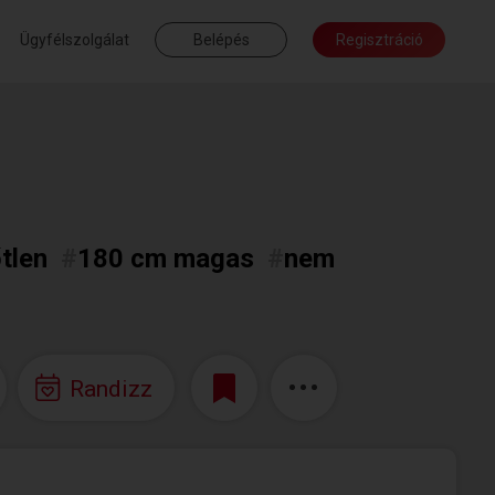
Ügyfélszolgálat
Belépés
Regisztráció
tlen
#
180 cm magas
#
nem
Randizz