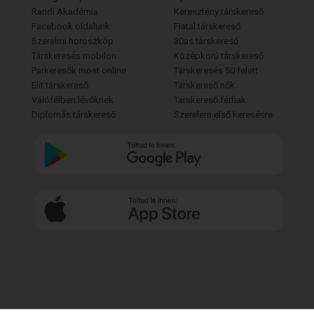
Randi Akadémia
Keresztény társkereső
Facebook oldalunk
Fiatal társkereső
Szerelmi horoszkóp
30as társkereső
Társkeresés mobilon
Középkorú társkereső
Párkeresők most online
Társkeresés 50 felett
Elit társkereső
Társkereső nők
Válófélben lévőknek
Társkereső férfiak
Diplomás társkereső
Szerelem első keresésre