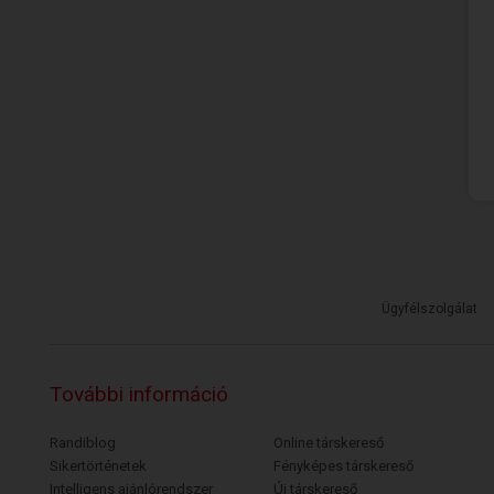
Ügyfélszolgálat
További információ
Randiblog
Online társkereső
Sikertörténetek
Fényképes társkereső
Intelligens ajánlórendszer
Új társkereső