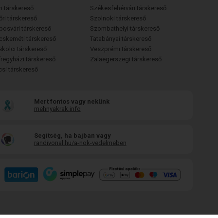
i társkereső
Székesfehérvári társkereső
őri társkereső
Szolnoki társkereső
posvári társkereső
Szombathelyi társkereső
cskeméti társkereső
Tatabányai társkereső
skolci társkereső
Veszprémi társkereső
íregyházi társkereső
Zalaegerszegi társkereső
csi társkereső
Mert fontos vagy nekünk
mehnyakrak.info
Segítség, ha bajban vagy
randivonal.hu/a-nok-vedelmeben