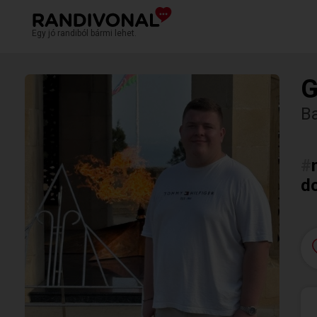
Egy jó randiból bármi lehet.
G
B
#
d