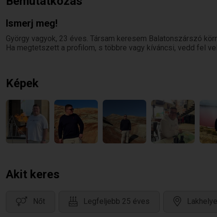
Bemutatkozás
Ismerj meg!
György vagyok, 23 éves. Társam keresem Balatonszárszó körn
Ha megtetszett a profilom, s többre vagy kíváncsi, vedd fel v
Képek
Akit keres
Nőt
Legfeljebb 25 éves
Lakhely