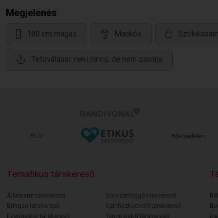
Megjelenés
180 cm magas
Mackós
Szőkésbarn
Tetoválásai: neki nincs, de nem zavarja
ÁSZF
Adatvédelem
Tematikus társkereső
Tá
Állatbarát társkereső
Sorozatfüggő társkereső
Bé
Bringás társkereső
Színházkedvelő társkereső
Bu
Ezermester társkereső
Táncoslábú társkereső
De