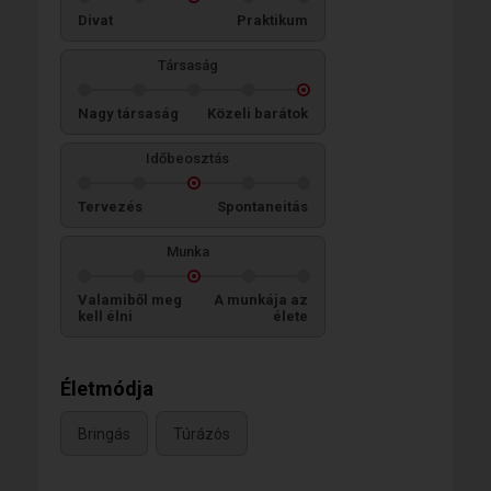
Divat
Praktikum
Társaság
Nagy társaság
Közeli barátok
Időbeosztás
Tervezés
Spontaneitás
Munka
Valamiből meg
A munkája az
kell élni
élete
Életmódja
Bringás
Túrázós