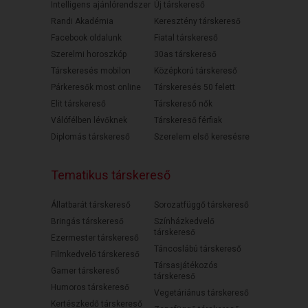
Intelligens ajánlórendszer
Új társkereső
Randi Akadémia
Keresztény társkereső
Facebook oldalunk
Fiatal társkereső
Szerelmi horoszkóp
30as társkereső
Társkeresés mobilon
Középkorú társkereső
Párkeresők most online
Társkeresés 50 felett
Elit társkereső
Társkereső nők
Válófélben lévőknek
Társkereső férfiak
Diplomás társkereső
Szerelem első keresésre
Tematikus társkereső
Állatbarát társkereső
Sorozatfüggő társkereső
Bringás társkereső
Színházkedvelő
társkereső
Ezermester társkereső
Táncoslábú társkereső
Filmkedvelő társkereső
Társasjátékozós
Gamer társkereső
társkereső
Humoros társkereső
Vegetáriánus társkereső
Kertészkedő társkereső