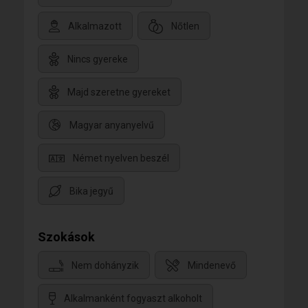
Alkalmazott
Nőtlen
Nincs gyereke
Majd szeretne gyereket
Magyar anyanyelvű
Német nyelven beszél
Bika jegyű
Szokások
Nem dohányzik
Mindenevő
Alkalmanként fogyaszt alkoholt