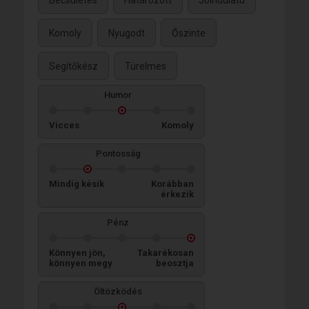
Becsületes
Határozott
Jóindulatú
Komoly
Nyugodt
Őszinte
Segítőkész
Türelmes
Humor
Vicces
Komoly
Pontosság
Mindig késik
Korábban
érkezik
Pénz
Könnyen jön,
Takarékosan
könnyen megy
beosztja
Öltözködés