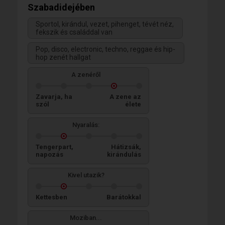
Szabadidejében
Sportol, kirándul, vezet, pihenget, tévét néz,
fekszik és családdal van
Pop, disco, electronic, techno, reggae és hip-
hop zenét hallgat
A zenéről
Zavarja, ha
A zene az
szól
élete
Nyaralás:
Tengerpart,
Hátizsák,
napozás
kirándulás
Kivel utazik?
Kettesben
Barátokkal
Moziban...