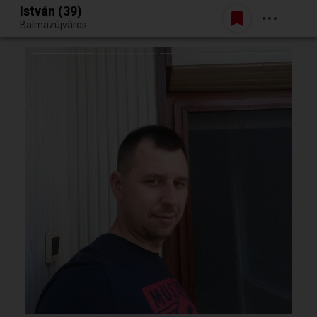
István (39)
Belépés
Balmazújváros
Egy jó randiból bármi lehet.