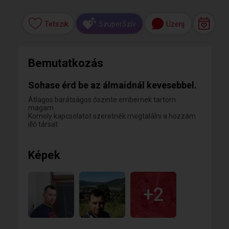
Tetszik
Üzenj
SzuperSzív
Bemutatkozás
Sohase érd be az álmaidnál kevesebbel.
Átlagos barátságos őszinte embernek tartom
magam
Komoly kapcsolatot szeretnék megtalálni a hozzám
illő társat
Képek
+2