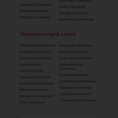
Zenefüggő társkereső
Könyvmoly társkereső
Elvált társkeresők
Motoros társkereső
Özvegy társkeresők
Spirituális társkereső
Gyermekes társkeresők
Társkeresés régiók szerint
Békéscsabai társkereső
Salgótarjáni társkereső
Budapesti társkereső
Szegedi társkereső
Debreceni társkereső
Szekszárdi társkereső
Egri társkereső
Székesfehérvári
társkereső
Győri társkereső
Szolnoki társkereső
Kaposvári társkereső
Szombathelyi társkereső
Kecskeméti társkereső
Tatabányai társkereső
Miskolci társkereső
Veszprémi társkereső
Nyíregyházi társkereső
Zalaegerszegi társkereső
Pécsi társkereső