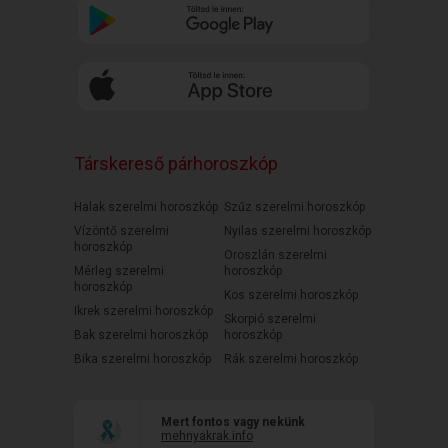
Társkereső párhoroszkóp
Halak szerelmi horoszkóp
Szűz szerelmi horoszkóp
Vízöntő szerelmi
Nyilas szerelmi horoszkóp
horoszkóp
Oroszlán szerelmi
Mérleg szerelmi
horoszkóp
horoszkóp
Kos szerelmi horoszkóp
Ikrek szerelmi horoszkóp
Skorpió szerelmi
Bak szerelmi horoszkóp
horoszkóp
Bika szerelmi horoszkóp
Rák szerelmi horoszkóp
Mert fontos vagy nekünk
mehnyakrak.info