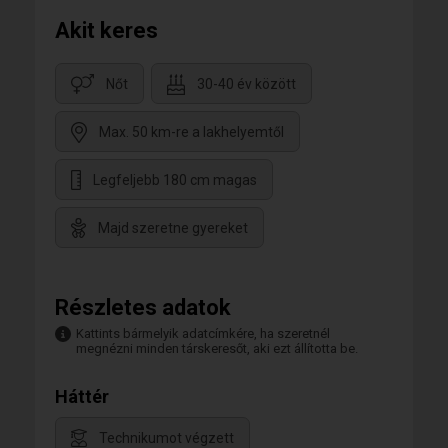
Akit keres
Nőt
30-40 év között
Max. 50 km-re a lakhelyemtől
Legfeljebb 180 cm magas
Majd szeretne gyereket
Részletes adatok
Kattints bármelyik adatcímkére, ha szeretnél
megnézni minden társkeresőt, aki ezt állította be.
Háttér
Technikumot végzett