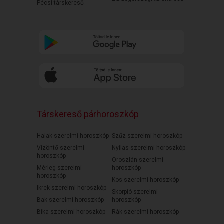
Pécsi társkereső
Társkereső párhoroszkóp
Halak szerelmi horoszkóp
Szűz szerelmi horoszkóp
Vízöntő szerelmi
Nyilas szerelmi horoszkóp
horoszkóp
Oroszlán szerelmi
Mérleg szerelmi
horoszkóp
horoszkóp
Kos szerelmi horoszkóp
Ikrek szerelmi horoszkóp
Skorpió szerelmi
Bak szerelmi horoszkóp
horoszkóp
Bika szerelmi horoszkóp
Rák szerelmi horoszkóp