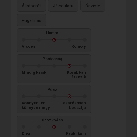
Állatbarát
Jóindulatú
Őszinte
Rugalmas
Humor
Vicces
Komoly
Pontosság
Mindig késik
Korábban
érkezik
Pénz
Könnyen jön,
Takarékosan
könnyen megy
beosztja
Öltözködés
Divat
Praktikum