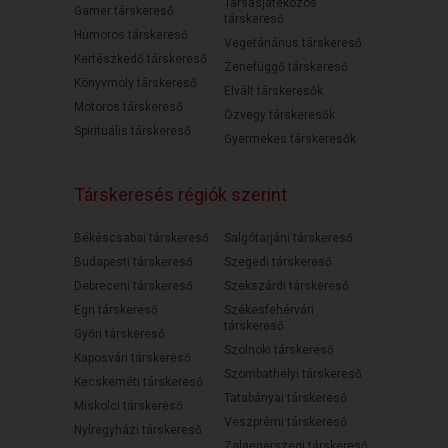
Társasjátékozós
Gamer társkereső
társkereső
Humoros társkereső
Vegetáriánus társkereső
Kertészkedő társkereső
Zenefüggő társkereső
Könyvmoly társkereső
Elvált társkeresők
Motoros társkereső
Özvegy társkeresők
Spirituális társkereső
Gyermekes társkeresők
Társkeresés régiók szerint
Békéscsabai társkereső
Salgótarjáni társkereső
Budapesti társkereső
Szegedi társkereső
Debreceni társkereső
Szekszárdi társkereső
Egri társkereső
Székesfehérvári
társkereső
Győri társkereső
Szolnoki társkereső
Kaposvári társkereső
Szombathelyi társkereső
Kecskeméti társkereső
Tatabányai társkereső
Miskolci társkereső
Veszprémi társkereső
Nyíregyházi társkereső
Zalaegerszegi társkereső