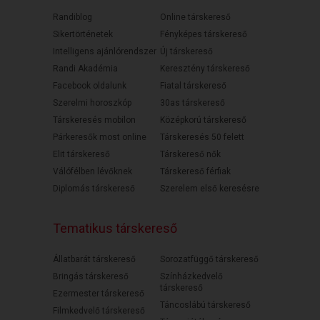
Randiblog
Online társkereső
Sikertörténetek
Fényképes társkereső
Intelligens ajánlórendszer
Új társkereső
Randi Akadémia
Keresztény társkereső
Facebook oldalunk
Fiatal társkereső
Szerelmi horoszkóp
30as társkereső
Társkeresés mobilon
Középkorú társkereső
Párkeresők most online
Társkeresés 50 felett
Elit társkereső
Társkereső nők
Válófélben lévőknek
Társkereső férfiak
Diplomás társkereső
Szerelem első keresésre
Tematikus társkereső
Állatbarát társkereső
Sorozatfüggő társkereső
Bringás társkereső
Színházkedvelő
társkereső
Ezermester társkereső
Táncoslábú társkereső
Filmkedvelő társkereső