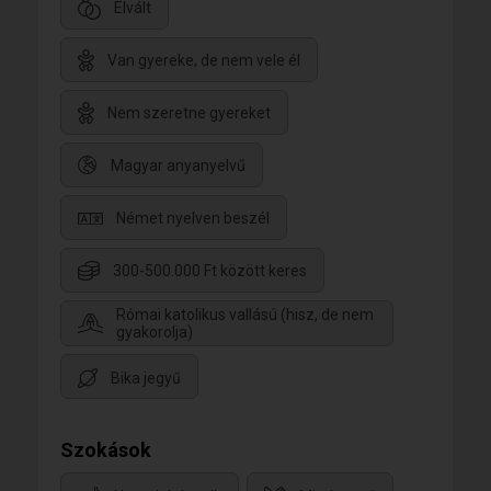
Elvált
Van gyereke, de nem vele él
Nem szeretne gyereket
Magyar anyanyelvű
Német nyelven beszél
300-500.000 Ft között keres
Római katolikus vallású (hisz, de nem
gyakorolja)
Bika jegyű
Szokások