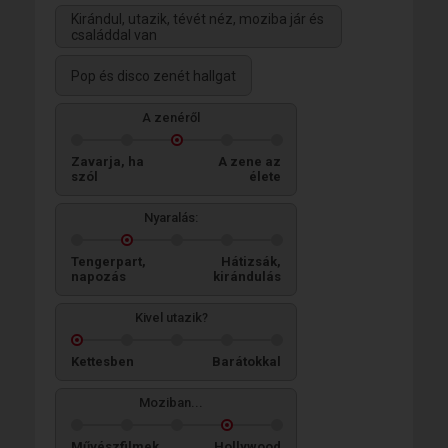
Kirándul, utazik, tévét néz, moziba jár és
családdal van
Pop és disco zenét hallgat
A zenéről
Zavarja, ha
A zene az
szól
élete
Nyaralás:
Tengerpart,
Hátizsák,
napozás
kirándulás
Kivel utazik?
Kettesben
Barátokkal
Moziban...
Művészfilmek
Hollywood