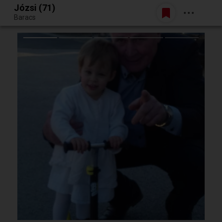
Józsi (71)
Belépés
Baracs
Egy jó randiból bármi lehet.