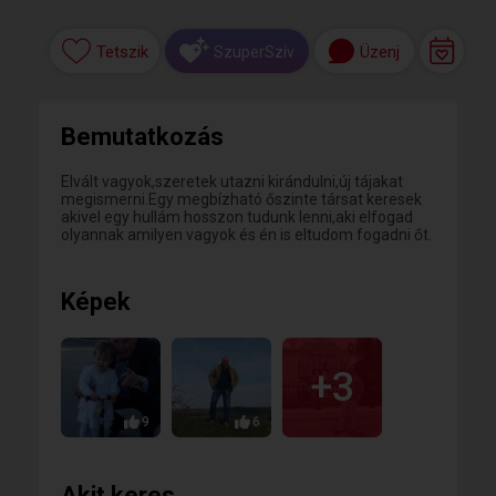
Tetszik
Üzenj
SzuperSzív
Bemutatkozás
Elvált vagyok,szeretek utazni kirándulni,új tájakat
megismerni.Egy megbízható őszinte társat keresek
akivel egy hullám hosszon tudunk lenni,aki elfogad
olyannak amilyen vagyok és én is eltudom fogadni őt.
Képek
+3
9
6
Akit keres