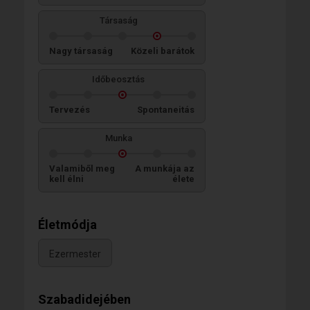
Társaság
Nagy társaság
Közeli barátok
Időbeosztás
Tervezés
Spontaneitás
Munka
Valamiből meg
A munkája az
kell élni
élete
Életmódja
Ezermester
Szabadidejében