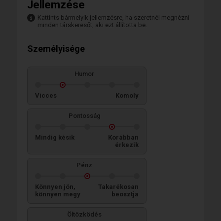
Jellemzése
Kattints bármelyik jellemzésre, ha szeretnél megnézni
minden társkeresőt, aki ezt állította be.
Személyisége
Humor
Vicces
Komoly
Pontosság
Mindig késik
Korábban
érkezik
Pénz
Könnyen jön,
Takarékosan
könnyen megy
beosztja
Öltözködés