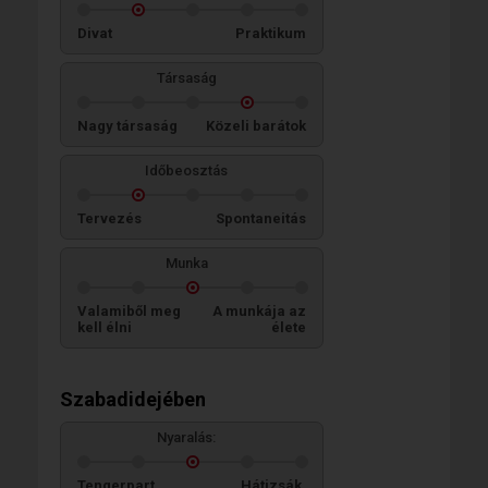
Divat
Praktikum
Társaság
Nagy társaság
Közeli barátok
Időbeosztás
Tervezés
Spontaneitás
Munka
Valamiből meg
A munkája az
kell élni
élete
Szabadidejében
Nyaralás:
Tengerpart,
Hátizsák,