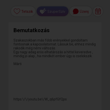
Tetszik
Üzenj
SzuperSzív
Bemutatkozás
Szakaszokban más föbb erényekkel gondoltam
fontosnak a kapcsolatomat. Lássuk be, ehhez mindig
rakodik még némi változás.
Egy nagy adag erös elhatározás a hittel keveredve ,
mindig jo alap , ha mindkét ember úgy is cselekszik.
Márti
https:\/\/youtu.be\/W_q6pfGfQps