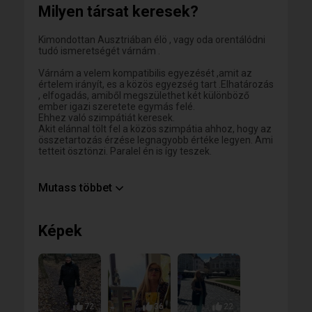
Milyen társat keresek?
Kimondottan Ausztriában élö , vagy oda orentálódni
tudó ismeretségét várnám .
Várnám a velem kompatibilis egyezését ,amit az
értelem irányít, es a közös egyezség tart .Elhatározás
, elfogadás, amiből megszülethet két különböző
ember igazi szeretete egymás felé.
Ehhez való szimpátiát keresek.
Akit elánnal tölt fel a közös szimpátia ahhoz, hogy az
összetartozás érzése legnagyobb értéke legyen. Ami
tetteit ösztönzi. Paralel én is így teszek.
Mutass többet
Elnézést kérek azoktól, akik házasok , illetve nem a
korosztályomhoz tartozóak . Akikkel nem
Képek
kommunikálok.
72
36
22