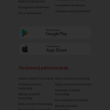
Miskolci társkereső
Veszprémi társkereső
Nyíregyházi társkereső
Zalaegerszegi társkereső
Pécsi társkereső
Társkereső párhoroszkóp
Halak szerelmi horoszkóp
Szűz szerelmi horoszkóp
Vízöntő szerelmi
Nyilas szerelmi horoszkóp
horoszkóp
Oroszlán szerelmi
Mérleg szerelmi
horoszkóp
horoszkóp
Kos szerelmi horoszkóp
Ikrek szerelmi horoszkóp
Skorpió szerelmi