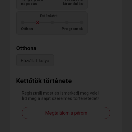
napozás
kirándulás
Esténként...
Otthon
Programok
Otthona
Háziállat: kutya
Kettőtök története
Regisztrálj most és ismerkedj meg vele!
Írd meg a saját szerelmes történetedet!
Megtalálom a párom