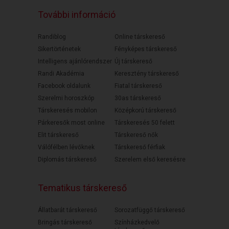
További információ
Randiblog
Online társkereső
Sikertörténetek
Fényképes társkereső
Intelligens ajánlórendszer
Új társkereső
Randi Akadémia
Keresztény társkereső
Facebook oldalunk
Fiatal társkereső
Szerelmi horoszkóp
30as társkereső
Társkeresés mobilon
Középkorú társkereső
Párkeresők most online
Társkeresés 50 felett
Elit társkereső
Társkereső nők
Válófélben lévőknek
Társkereső férfiak
Diplomás társkereső
Szerelem első keresésre
Tematikus társkereső
Állatbarát társkereső
Sorozatfüggő társkereső
Bringás társkereső
Színházkedvelő