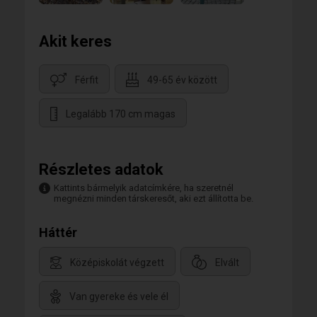
Akit keres
Márti
Férfit
49-65 év között
A Rv-nal rendszer jelenleg nem engedi hogy akár az
Legalább 170 cm magas
előfizető tagoknak válaszolni tudjak.
Vagyis hiába kapok levelet ezután , nem tudok
válaszolni arra , kivéve ha Mail illetve egyéb
elérhetőségét megadja az , aki az alap keresési
paramétereimet figyelembe veszi. Amire
Részletes adatok
válaszolhatok.
Kattints bármelyik adatcímkére, ha szeretnél
megnézni minden társkeresőt, aki ezt állította be.
Háttér
Középiskolát végzett
Elvált
Van gyereke és vele él