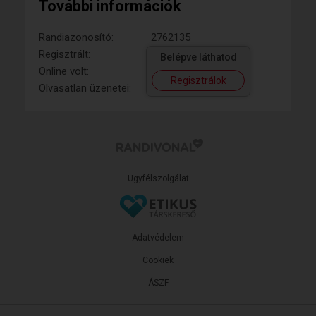
További információk
Randiazonosító:
2762135
Regisztrált:
Belépve láthatod
Online volt:
Regisztrálok
Olvasatlan üzenetei:
Ügyfélszolgálat
Adatvédelem
Cookiek
ÁSZF