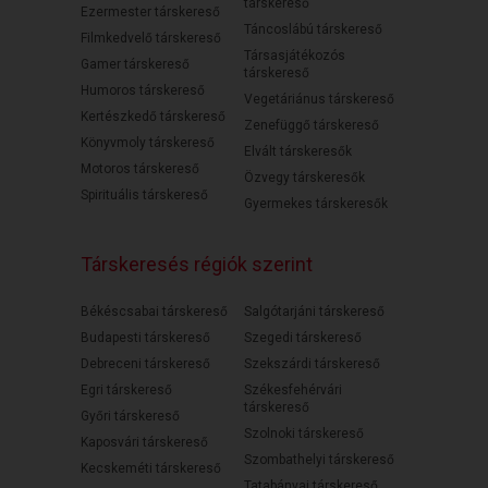
társkereső
Ezermester társkereső
Táncoslábú társkereső
Filmkedvelő társkereső
Társasjátékozós
Gamer társkereső
társkereső
Humoros társkereső
Vegetáriánus társkereső
Kertészkedő társkereső
Zenefüggő társkereső
Könyvmoly társkereső
Elvált társkeresők
Motoros társkereső
Özvegy társkeresők
Spirituális társkereső
Gyermekes társkeresők
Társkeresés régiók szerint
Békéscsabai társkereső
Salgótarjáni társkereső
Budapesti társkereső
Szegedi társkereső
Debreceni társkereső
Szekszárdi társkereső
Egri társkereső
Székesfehérvári
társkereső
Győri társkereső
Szolnoki társkereső
Kaposvári társkereső
Szombathelyi társkereső
Kecskeméti társkereső
Tatabányai társkereső