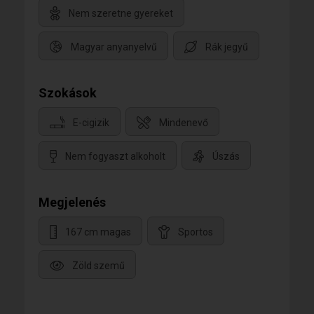
Nem szeretne gyereket
Magyar anyanyelvű
Rák jegyű
Szokások
E-cigizik
Mindenevő
Nem fogyaszt alkoholt
Úszás
Megjelenés
167 cm magas
Sportos
Zöld szemű