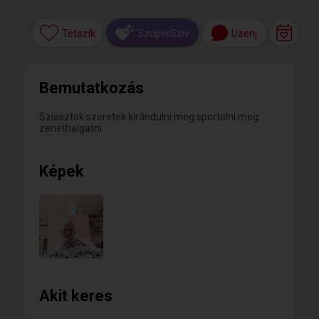
Tetszik
Üzenj
SzuperSzív
Bemutatkozás
Sziasztok szeretek kirándulni meg sportolni meg
zenéthalgatni
Képek
Akit keres