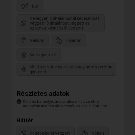
Nőt
Ne legyen 8 általánosnál kevesebbet
végzett, 8 általánost végzett és
szakmunkásképzőt végzett
Vékony
Hajadon
Nincs gyereke
Majd szeretne gyereket vagy nem szeretne
gyereket
Részletes adatok
Kattints bármelyik adatcímkére, ha szeretnél
megnézni minden társkeresőt, aki ezt állította be.
Háttér
Középiskolát végzett
Nőtlen