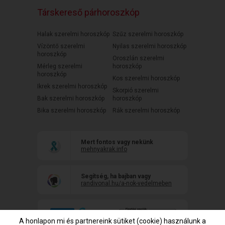
Társkereső párhoroszkóp
Halak szerelmi horoszkóp
Szűz szerelmi horoszkóp
Vízöntő szerelmi
Nyilas szerelmi horoszkóp
horoszkóp
Oroszlán szerelmi
Mérleg szerelmi
horoszkóp
horoszkóp
Kos szerelmi horoszkóp
Ikrek szerelmi horoszkóp
Skorpió szerelmi
Bak szerelmi horoszkóp
horoszkóp
Bika szerelmi horoszkóp
Rák szerelmi horoszkóp
Mert fontos vagy nekünk
mehnyakrak.info
Segítség, ha bajban vagy
randivonal.hu/a-nok-vedelmeben
A honlapon mi és partnereink sütiket (cookie) használunk a