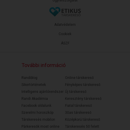
Ügyfélszolgálat
Adatvédelem
Cookiek
ÁSZF
További információ
Randiblog
Online társkereső
Sikertörténetek
Fényképes társkereső
Intelligens ajánlórendszer
Új társkereső
Randi Akadémia
Keresztény társkereső
Facebook oldalunk
Fiatal társkereső
Szerelmi horoszkóp
30as társkereső
Társkeresés mobilon
Középkorú társkereső
Párkeresők most online
Társkeresés 50 felett