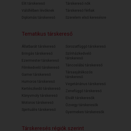
Elit társkereső
Társkereső nők
Válófélben lévőknek
Társkereső férfiak
Diplomás társkereső
Szerelem első keresésre
Tematikus társkereső
Állatbarát társkereső
Sorozatfüggő társkereső
Bringás társkereső
Színházkedvelő
társkereső
Ezermester társkereső
Táncoslábú társkereső
Filmkedvelő társkereső
Társasjátékozós
Gamer társkereső
társkereső
Humoros társkereső
Vegetáriánus társkereső
Kertészkedő társkereső
Zenefüggő társkereső
Könyvmoly társkereső
Elvált társkeresők
Motoros társkereső
Özvegy társkeresők
Spirituális társkereső
Gyermekes társkeresők
Társkeresés régiók szerint