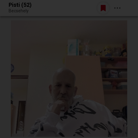
Pisti (52)
Belépés
Becsehely
Egy jó randiból bármi lehet.