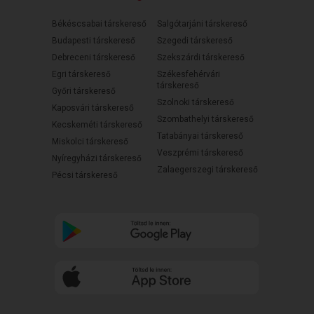
Békéscsabai társkereső
Salgótarjáni társkereső
Budapesti társkereső
Szegedi társkereső
Debreceni társkereső
Szekszárdi társkereső
Egri társkereső
Székesfehérvári
társkereső
Győri társkereső
Szolnoki társkereső
Kaposvári társkereső
Szombathelyi társkereső
Kecskeméti társkereső
Tatabányai társkereső
Miskolci társkereső
Veszprémi társkereső
Nyíregyházi társkereső
Zalaegerszegi társkereső
Pécsi társkereső