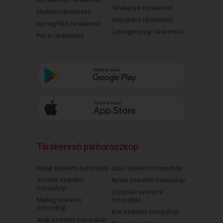
Kecskeméti társkereső
Tatabányai társkereső
Miskolci társkereső
Veszprémi társkereső
Nyíregyházi társkereső
Zalaegerszegi társkereső
Pécsi társkereső
Társkereső párhoroszkóp
Halak szerelmi horoszkóp
Szűz szerelmi horoszkóp
Vízöntő szerelmi
Nyilas szerelmi horoszkóp
horoszkóp
Oroszlán szerelmi
Mérleg szerelmi
horoszkóp
horoszkóp
Kos szerelmi horoszkóp
Ikrek szerelmi horoszkóp