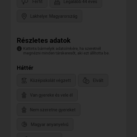
Férfit
Legalább 44 éves
Lakhelye: Magyarország
Részletes adatok
Kattints bármelyik adatcímkére, ha szeretnél
megnézni minden társkeresőt, aki ezt állította be.
Háttér
Középiskolát végzett
Elvált
Van gyereke és vele él
Nem szeretne gyereket
Magyar anyanyelvű