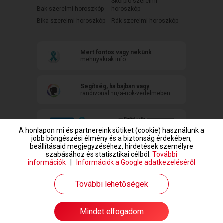
Skorpió szerelmi
Bak szerelmi horoszkóp
horoszkóp
Bika szerelmi horoszkóp
Rák szerelmi horoszkóp
Mert fontos vagy nekünk
mehnyakrak.info
Segítség, ha bajban vagy
randivonal.hu/a-nok-vedelmeben
A honlapon mi és partnereink sütiket (cookie) használunk a
jobb böngészési élmény és a biztonság érdekében,
beállításaid megjegyzéséhez, hirdetések személyre
szabásához és statisztikai célból.
További
információk
|
Információk a Google adatkezeléséről
www.randivonal.hu © Copyright 1999-2026 Dating Central Europe Zrt.
További lehetőségek
Mindet elfogadom