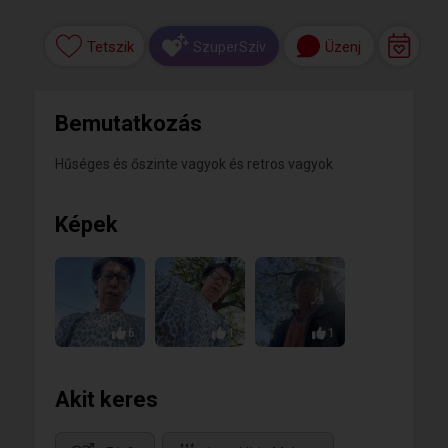
Tetszik
Üzenj
SzuperSzív
Bemutatkozás
Hűséges és őszinte vagyok és retros vagyok
Képek
6
1
1
Akit keres