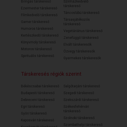
Bringás társkereső
Színházkedvelő
társkereső
Ezermester társkereső
Táncoslábú társkereső
Filmkedvelő társkereső
Társasjátékozós
Gamer társkereső
társkereső
Humoros társkereső
Vegetáriánus társkereső
Kertészkedő társkereső
Zenefüggő társkereső
Könyvmoly társkereső
Elvált társkeresők
Motoros társkereső
Özvegy társkeresők
Spirituális társkereső
Gyermekes társkeresők
Társkeresés régiók szerint
Békéscsabai társkereső
Salgótarjáni társkereső
Budapesti társkereső
Szegedi társkereső
Debreceni társkereső
Szekszárdi társkereső
Egri társkereső
Székesfehérvári
társkereső
Győri társkereső
Szolnoki társkereső
Kaposvári társkereső
Szombathelyi társkereső