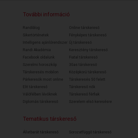
További információ
Randiblog
Online társkereső
Sikertörténetek
Fényképes társkereső
Intelligens ajánlórendszer
Új társkereső
Randi Akadémia
Keresztény társkereső
Facebook oldalunk
Fiatal társkereső
Szerelmi horoszkóp
30as társkereső
Társkeresés mobilon
Középkorú társkereső
Párkeresők most online
Társkeresés 50 felett
Elit társkereső
Társkereső nők
Válófélben lévőknek
Társkereső férfiak
Diplomás társkereső
Szerelem első keresésre
Tematikus társkereső
Állatbarát társkereső
Sorozatfüggő társkereső