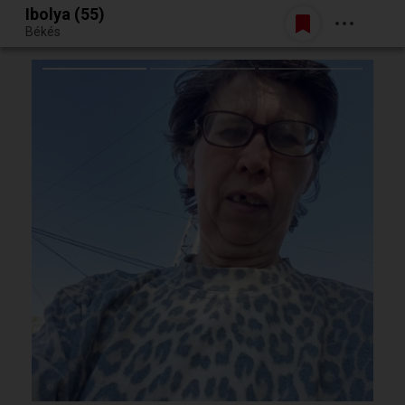
Ibolya (55)
Belépés
Békés
Egy jó randiból bármi lehet.