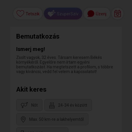
Tetszik
Üzenj
SzuperSzív
Bemutatkozás
Ismerj meg!
Zsolt vagyok, 32 éves. Társam keresem Békés
környékéről. Egyelőre nem írtam egyéni
bemutatkozást. Ha megtetszett a profilom, s többre
vagy kíváncsi, vedd fel velem a kapcsolatot!
Akit keres
Nőt
24-34 év között
Max. 50 km-re a lakhelyemtől