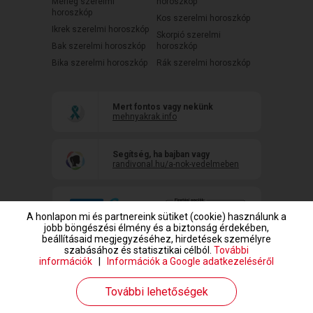
Mérleg szerelmi
horoszkóp
horoszkóp
Kos szerelmi horoszkóp
Ikrek szerelmi horoszkóp
Skorpió szerelmi
Bak szerelmi horoszkóp
horoszkóp
Bika szerelmi horoszkóp
Rák szerelmi horoszkóp
Mert fontos vagy nekünk
mehnyakrak.info
Segítség, ha bajban vagy
randivonal.hu/a-nok-vedelmeben
A honlapon mi és partnereink sütiket (cookie) használunk a
jobb böngészési élmény és a biztonság érdekében,
beállításaid megjegyzéséhez, hirdetések személyre
szabásához és statisztikai célból.
További
információk
|
Információk a Google adatkezeléséről
www.randivonal.hu © Copyright 1999-2026 Dating Central Europe Zrt.
További lehetőségek