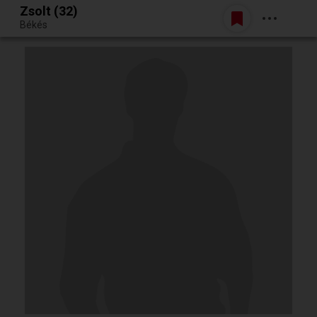
Zsolt (32)
Belépés
Békés
Egy jó randiból bármi lehet.