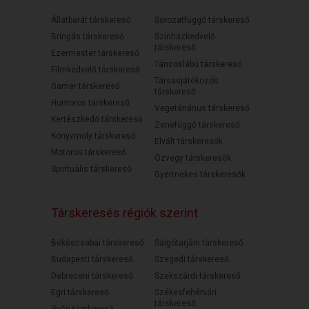
Állatbarát társkereső
Sorozatfüggő társkereső
Bringás társkereső
Színházkedvelő
társkereső
Ezermester társkereső
Táncoslábú társkereső
Filmkedvelő társkereső
Társasjátékozós
Gamer társkereső
társkereső
Humoros társkereső
Vegetáriánus társkereső
Kertészkedő társkereső
Zenefüggő társkereső
Könyvmoly társkereső
Elvált társkeresők
Motoros társkereső
Özvegy társkeresők
Spirituális társkereső
Gyermekes társkeresők
Társkeresés régiók szerint
Békéscsabai társkereső
Salgótarjáni társkereső
Budapesti társkereső
Szegedi társkereső
Debreceni társkereső
Szekszárdi társkereső
Egri társkereső
Székesfehérvári
társkereső