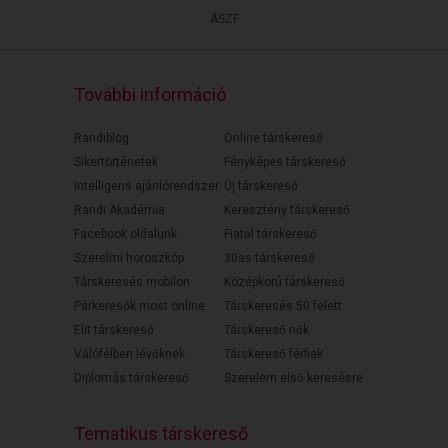
ÁSZF
További információ
Randiblog
Online társkereső
Sikertörténetek
Fényképes társkereső
Intelligens ajánlórendszer
Új társkereső
Randi Akadémia
Keresztény társkereső
Facebook oldalunk
Fiatal társkereső
Szerelmi horoszkóp
30as társkereső
Társkeresés mobilon
Középkorú társkereső
Párkeresők most online
Társkeresés 50 felett
Elit társkereső
Társkereső nők
Válófélben lévőknek
Társkereső férfiak
Diplomás társkereső
Szerelem első keresésre
Tematikus társkereső