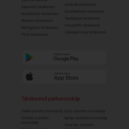
Győri társkereső
Szolnoki társkereső
Kaposvári társkereső
Szombathelyi társkereső
Kecskeméti társkereső
Tatabányai társkereső
Miskolci társkereső
Veszprémi társkereső
Nyíregyházi társkereső
Zalaegerszegi társkereső
Pécsi társkereső
Társkereső párhoroszkóp
Halak szerelmi horoszkóp
Szűz szerelmi horoszkóp
Vízöntő szerelmi
Nyilas szerelmi horoszkóp
horoszkóp
Oroszlán szerelmi