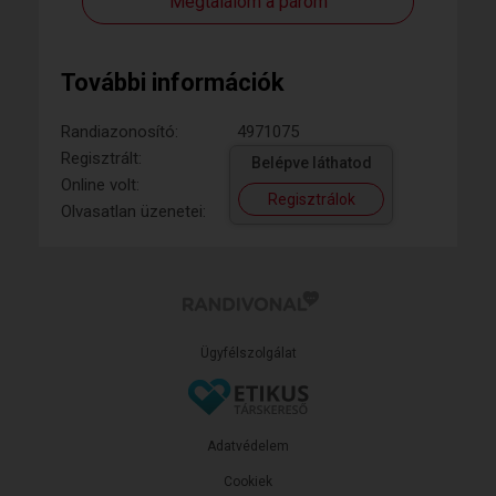
Megtalálom a párom
További információk
Randiazonosító:
4971075
Regisztrált:
Belépve láthatod
Online volt:
Regisztrálok
Olvasatlan üzenetei:
Ügyfélszolgálat
Adatvédelem
Cookiek