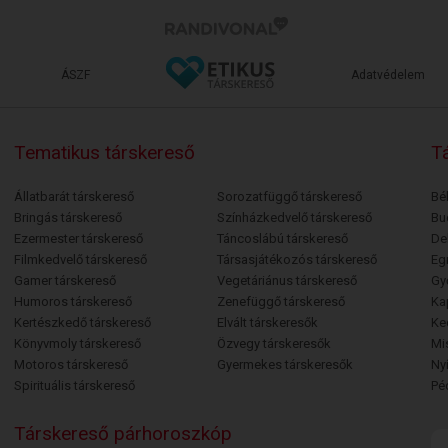
ÁSZF
Adatvédelem
Tematikus társkereső
Tá
Állatbarát társkereső
Sorozatfüggő társkereső
Bé
Bringás társkereső
Színházkedvelő társkereső
Bu
Ezermester társkereső
Táncoslábú társkereső
De
Filmkedvelő társkereső
Társasjátékozós társkereső
Egr
Gamer társkereső
Vegetáriánus társkereső
Gy
Humoros társkereső
Zenefüggő társkereső
Ka
Kertészkedő társkereső
Elvált társkeresők
Ke
Könyvmoly társkereső
Özvegy társkeresők
Mi
Motoros társkereső
Gyermekes társkeresők
Ny
Spirituális társkereső
Pé
Társkereső párhoroszkóp