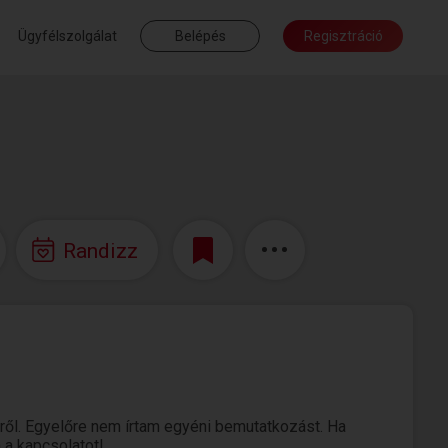
Ügyfélszolgálat
Belépés
Regisztráció
Randizz
ől. Egyelőre nem írtam egyéni bemutatkozást. Ha
 a kapcsolatot!