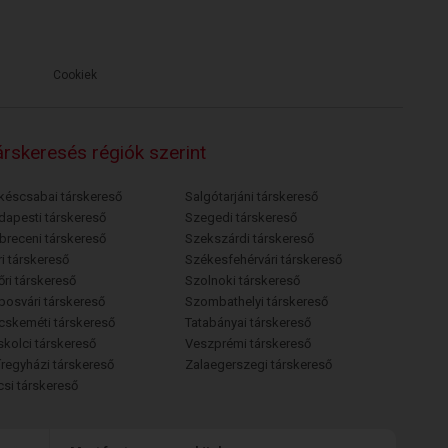
Cookiek
rskeresés régiók szerint
késcsabai társkereső
Salgótarjáni társkereső
dapesti társkereső
Szegedi társkereső
breceni társkereső
Szekszárdi társkereső
i társkereső
Székesfehérvári társkereső
őri társkereső
Szolnoki társkereső
posvári társkereső
Szombathelyi társkereső
cskeméti társkereső
Tatabányai társkereső
skolci társkereső
Veszprémi társkereső
íregyházi társkereső
Zalaegerszegi társkereső
csi társkereső