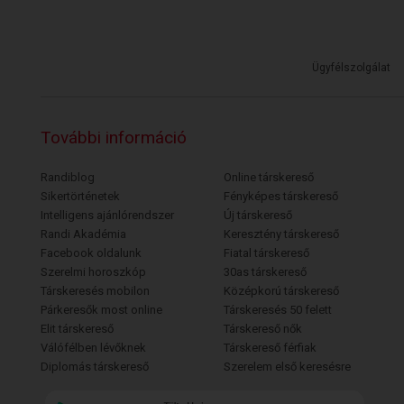
Ügyfélszolgálat
További információ
Randiblog
Online társkereső
Sikertörténetek
Fényképes társkereső
Intelligens ajánlórendszer
Új társkereső
Randi Akadémia
Keresztény társkereső
Facebook oldalunk
Fiatal társkereső
Szerelmi horoszkóp
30as társkereső
Társkeresés mobilon
Középkorú társkereső
Párkeresők most online
Társkeresés 50 felett
Elit társkereső
Társkereső nők
Válófélben lévőknek
Társkereső férfiak
Diplomás társkereső
Szerelem első keresésre