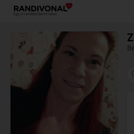
Egy jó randiból bármi lehet.
Z
B