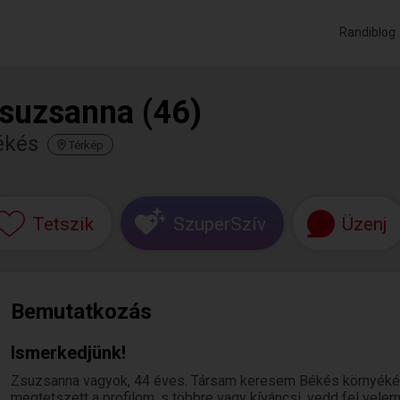
Randiblog
suzsanna (46)
ékés
Térkép
Tetszik
SzuperSzív
Üzenj
Bemutatkozás
Ismerkedjünk!
Zsuzsanna vagyok, 44 éves. Társam keresem Békés környékér
megtetszett a profilom, s többre vagy kíváncsi, vedd fel velem