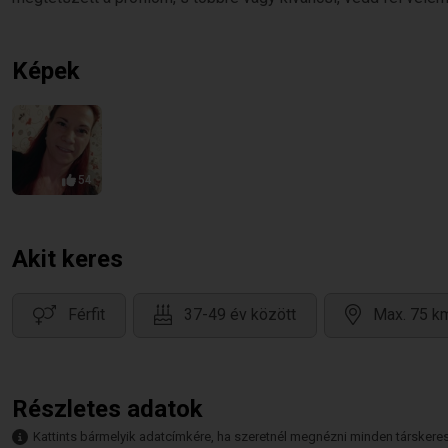
Képek
54
Akit keres
Férfit
37-49 év között
Max. 75 km
Részletes adatok
Kattints bármelyik adatcímkére, ha szeretnél megnézni minden társkeresőt,