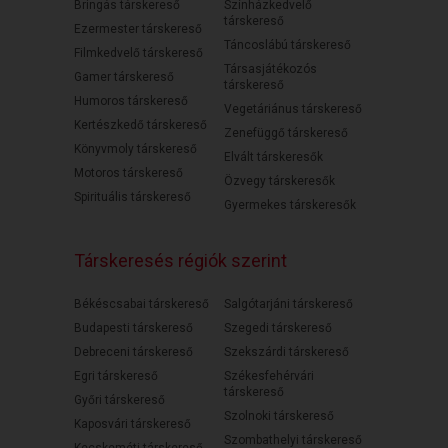
Bringás társkereső
Színházkedvelő
társkereső
Ezermester társkereső
Táncoslábú társkereső
Filmkedvelő társkereső
Társasjátékozós
Gamer társkereső
társkereső
Humoros társkereső
Vegetáriánus társkereső
Kertészkedő társkereső
Zenefüggő társkereső
Könyvmoly társkereső
Elvált társkeresők
Motoros társkereső
Özvegy társkeresők
Spirituális társkereső
Gyermekes társkeresők
Társkeresés régiók szerint
Békéscsabai társkereső
Salgótarjáni társkereső
Budapesti társkereső
Szegedi társkereső
Debreceni társkereső
Szekszárdi társkereső
Egri társkereső
Székesfehérvári
társkereső
Győri társkereső
Szolnoki társkereső
Kaposvári társkereső
Szombathelyi társkereső