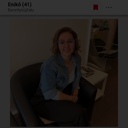
Enikő (41)
Belépés
Berettyóújfalu
Egy jó randiból bármi lehet.