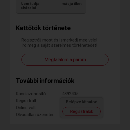
Nem tudja
Imádja őket
elviselni
Kettőtök története
Regisztrálj most és ismerkedj meg vele!
Írd meg a saját szerelmes történetedet!
Megtalálom a párom
További információk
Randiazonosító:
4892405
Regisztrált:
Belépve láthatod
Online volt:
Regisztrálok
Olvasatlan üzenetei: