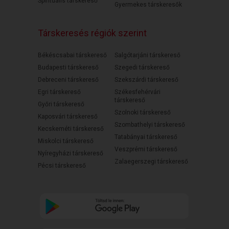
Spirituális társkereső
Gyermekes társkeresők
Társkeresés régiók szerint
Békéscsabai társkereső
Salgótarjáni társkereső
Budapesti társkereső
Szegedi társkereső
Debreceni társkereső
Szekszárdi társkereső
Egri társkereső
Székesfehérvári
társkereső
Győri társkereső
Szolnoki társkereső
Kaposvári társkereső
Szombathelyi társkereső
Kecskeméti társkereső
Tatabányai társkereső
Miskolci társkereső
Veszprémi társkereső
Nyíregyházi társkereső
Zalaegerszegi társkereső
Pécsi társkereső