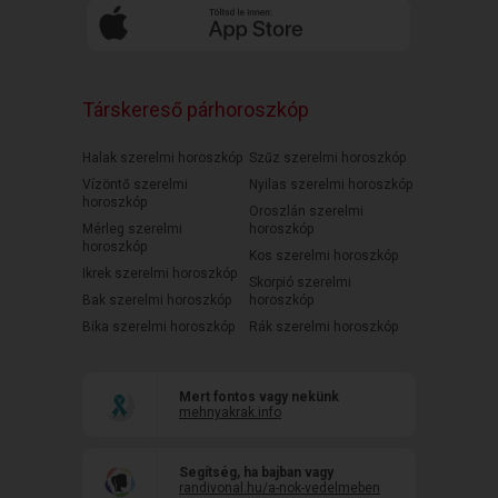
Társkereső párhoroszkóp
Halak szerelmi horoszkóp
Szűz szerelmi horoszkóp
Vízöntő szerelmi
Nyilas szerelmi horoszkóp
horoszkóp
Oroszlán szerelmi
Mérleg szerelmi
horoszkóp
horoszkóp
Kos szerelmi horoszkóp
Ikrek szerelmi horoszkóp
Skorpió szerelmi
Bak szerelmi horoszkóp
horoszkóp
Bika szerelmi horoszkóp
Rák szerelmi horoszkóp
Mert fontos vagy nekünk
mehnyakrak.info
Segítség, ha bajban vagy
randivonal.hu/a-nok-vedelmeben