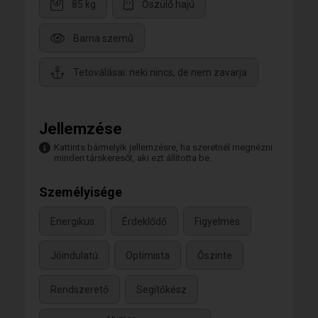
85 kg
Őszülő hajú
Barna szemű
Tetoválásai: neki nincs, de nem zavarja
Jellemzése
Kattints bármelyik jellemzésre, ha szeretnél megnézni
minden társkeresőt, aki ezt állította be.
Személyisége
Energikus
Érdeklődő
Figyelmes
Jóindulatú
Optimista
Őszinte
Rendszerető
Segítőkész