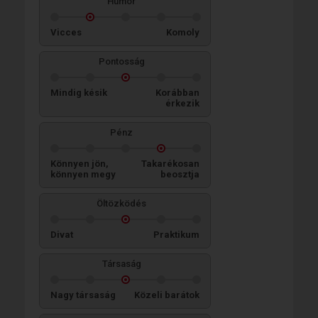
Humor
Vicces
Komoly
Pontosság
Mindig késik
Korábban
érkezik
Pénz
Könnyen jön,
Takarékosan
könnyen megy
beosztja
Öltözködés
Divat
Praktikum
Társaság
Nagy társaság
Közeli barátok