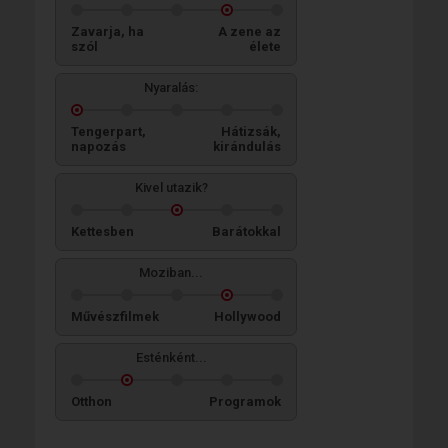
Zavarja, ha
A zene az
szól
élete
Nyaralás:
Tengerpart,
Hátizsák,
napozás
kirándulás
Kivel utazik?
Kettesben
Barátokkal
Moziban...
Művészfilmek
Hollywood
Esténként...
Otthon
Programok