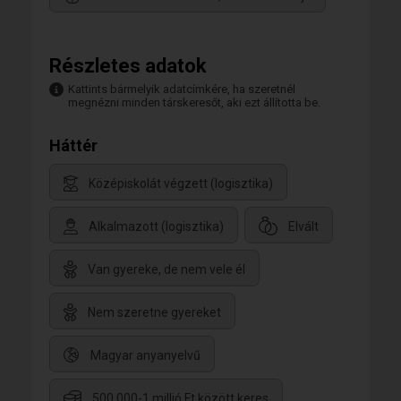
Részletes adatok
Kattints bármelyik adatcímkére, ha szeretnél
megnézni minden társkeresőt, aki ezt állította be.
Háttér
Középiskolát végzett (logisztika)
Alkalmazott (logisztika)
Elvált
Van gyereke, de nem vele él
Nem szeretne gyereket
Magyar anyanyelvű
500.000-1 millió Ft között keres