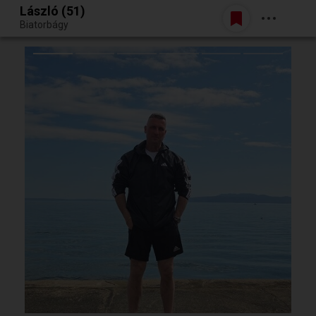
László (51)
Belépés
Biatorbágy
Egy jó randiból bármi lehet.