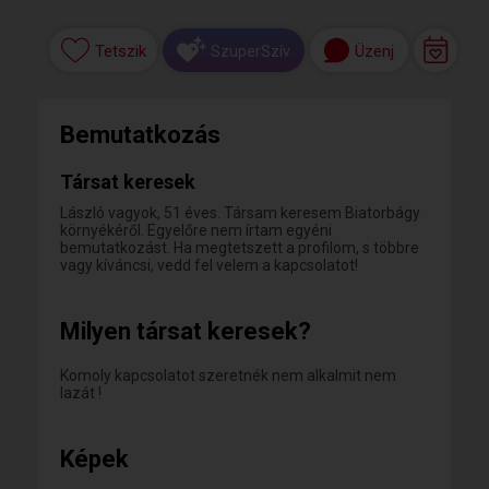
Tetszik
Üzenj
SzuperSzív
Bemutatkozás
Társat keresek
László vagyok, 51 éves. Társam keresem Biatorbágy
környékéről. Egyelőre nem írtam egyéni
bemutatkozást. Ha megtetszett a profilom, s többre
vagy kíváncsi, vedd fel velem a kapcsolatot!
Milyen társat keresek?
Komoly kapcsolatot szeretnék nem alkalmit nem
lazát !
Képek