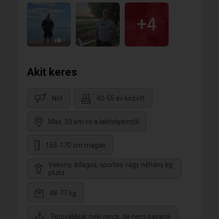
+4
1
Akit keres
Nőt
40-55 év között
Max. 50 km-re a lakhelyemtől
155-170 cm magas
Vékony, átlagos, sportos vagy néhány kg
plusz
48-77 kg
Tetoválásai: neki nincs, de nem zavarja