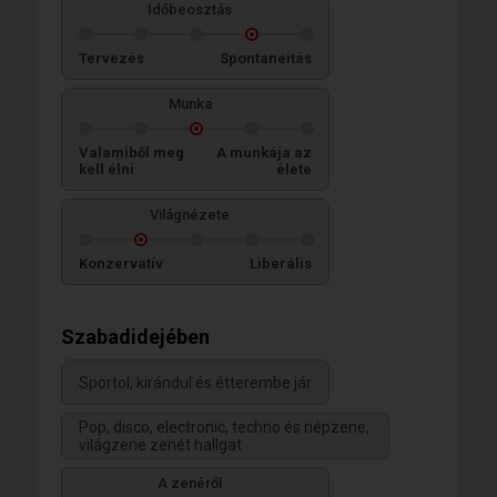
Időbeosztás
Tervezés
Spontaneitás
Munka
Valamiből meg
A munkája az
kell élni
élete
Világnézete
Konzervatív
Liberális
Szabadidejében
Sportol, kirándul és étterembe jár
Pop, disco, electronic, techno és népzene,
világzene zenét hallgat
A zenéről