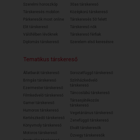
Szerelmi horoszkóp
30as társkereső
Társkeresés mobilon
Középkorú társkereső
Párkeresők most online
Társkeresés 50 felett
Elit társkereső
Társkereső nők
Válófélben lévőknek
Társkereső férfiak
Diplomás társkereső
Szerelem első keresésre
Tematikus társkereső
Állatbarát társkereső
Sorozatfüggő társkereső
Bringás társkereső
Színházkedvelő
társkereső
Ezermester társkereső
Táncoslábú társkereső
Filmkedvelő társkereső
Társasjátékozós
Gamer társkereső
társkereső
Humoros társkereső
Vegetáriánus társkereső
Kertészkedő társkereső
Zenefüggő társkereső
Könyvmoly társkereső
Elvált társkeresők
Motoros társkereső
Özvegy társkeresők