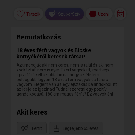
Tetszik
Üzenj
SzuperSzív
Bemutatkozás
18 éves férfi vagyok és Bicske
környékéről keresek társat!
Azt mondják aki nem keres, nem is talál és aki nem
kockáztat, nem is nyer. Ezért vagyok itt, mert egy
igazi férfi kell az oldalamra, hogy az életem
boldogabb legyen. 18 éves férfi vagyok és társra
vágyom. Elegem van az egy éjszakás kalandokból. Itt
az ideje az igazinak! Tudnál szeretni egy pozitív
gondolkodású, 180 cm magas férfit? Ez vagyok én!
Akit keres
Férfit
Legfeljebb 65 éves