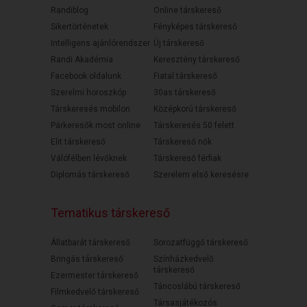
Randiblog
Online társkereső
Sikertörténetek
Fényképes társkereső
Intelligens ajánlórendszer
Új társkereső
Randi Akadémia
Keresztény társkereső
Facebook oldalunk
Fiatal társkereső
Szerelmi horoszkóp
30as társkereső
Társkeresés mobilon
Középkorú társkereső
Párkeresők most online
Társkeresés 50 felett
Elit társkereső
Társkereső nők
Válófélben lévőknek
Társkereső férfiak
Diplomás társkereső
Szerelem első keresésre
Tematikus társkereső
Állatbarát társkereső
Sorozatfüggő társkereső
Bringás társkereső
Színházkedvelő
társkereső
Ezermester társkereső
Táncoslábú társkereső
Filmkedvelő társkereső
Társasjátékozós