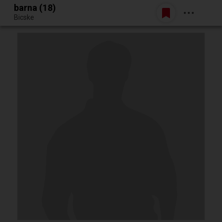
barna (18)
Belépés
Bicske
Egy jó randiból bármi lehet.