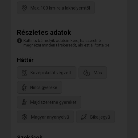
Max. 100 km-re a lakhelyemtől
Részletes adatok
Kattints bármelyik adatcímkére, ha szeretnél
megnézni minden társkeresőt, aki ezt állította be.
Háttér
Középiskolát végzett
Más
Nincs gyereke
Majd szeretne gyereket
Magyar anyanyelvű
Bika jegyű
Szokások