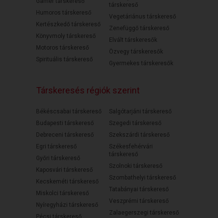
Gamer társkereső
társkereső
Humoros társkereső
Vegetáriánus társkereső
Kertészkedő társkereső
Zenefüggő társkereső
Könyvmoly társkereső
Elvált társkeresők
Motoros társkereső
Özvegy társkeresők
Spirituális társkereső
Gyermekes társkeresők
Társkeresés régiók szerint
Békéscsabai társkereső
Salgótarjáni társkereső
Budapesti társkereső
Szegedi társkereső
Debreceni társkereső
Szekszárdi társkereső
Egri társkereső
Székesfehérvári
társkereső
Győri társkereső
Szolnoki társkereső
Kaposvári társkereső
Szombathelyi társkereső
Kecskeméti társkereső
Tatabányai társkereső
Miskolci társkereső
Veszprémi társkereső
Nyíregyházi társkereső
Zalaegerszegi társkereső
Pécsi társkereső