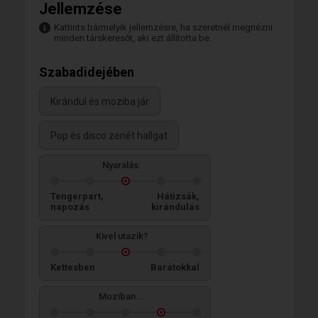
Jellemzése
Kattints bármelyik jellemzésre, ha szeretnél megnézni
minden társkeresőt, aki ezt állította be.
Szabadidejében
Kirándul és moziba jár
Pop és disco zenét hallgat
Nyaralás:
Tengerpart,
Hátizsák,
napozás
kirándulás
Kivel utazik?
Kettesben
Barátokkal
Moziban...