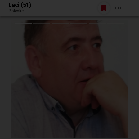
Laci (51)
Belépés
Bölcske
Egy jó randiból bármi lehet.