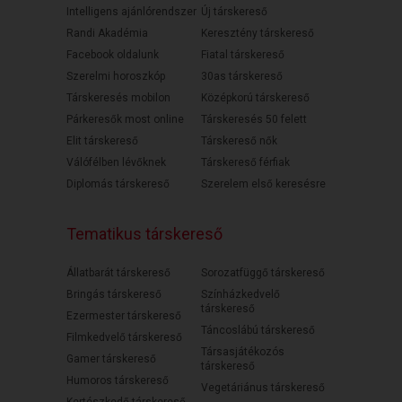
Intelligens ajánlórendszer
Új társkereső
Randi Akadémia
Keresztény társkereső
Facebook oldalunk
Fiatal társkereső
Szerelmi horoszkóp
30as társkereső
Társkeresés mobilon
Középkorú társkereső
Párkeresők most online
Társkeresés 50 felett
Elit társkereső
Társkereső nők
Válófélben lévőknek
Társkereső férfiak
Diplomás társkereső
Szerelem első keresésre
Tematikus társkereső
Állatbarát társkereső
Sorozatfüggő társkereső
Bringás társkereső
Színházkedvelő
társkereső
Ezermester társkereső
Táncoslábú társkereső
Filmkedvelő társkereső
Társasjátékozós
Gamer társkereső
társkereső
Humoros társkereső
Vegetáriánus társkereső