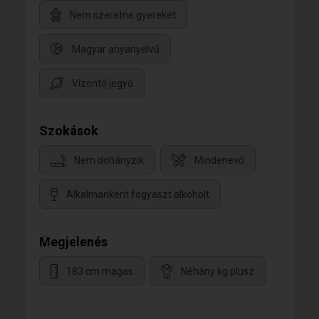
Nem szeretne gyereket
Magyar anyanyelvű
Vízöntő jegyű
Szokások
Nem dohányzik
Mindenevő
Alkalmanként fogyaszt alkoholt
Megjelenés
183 cm magas
Néhány kg plusz