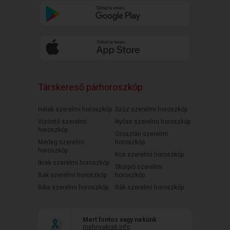
Társkereső párhoroszkóp
Halak szerelmi horoszkóp
Szűz szerelmi horoszkóp
Vízöntő szerelmi
Nyilas szerelmi horoszkóp
horoszkóp
Oroszlán szerelmi
Mérleg szerelmi
horoszkóp
horoszkóp
Kos szerelmi horoszkóp
Ikrek szerelmi horoszkóp
Skorpió szerelmi
Bak szerelmi horoszkóp
horoszkóp
Bika szerelmi horoszkóp
Rák szerelmi horoszkóp
Mert fontos vagy nekünk
mehnyakrak.info