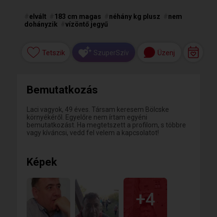
#
elvált
#
183 cm magas
#
néhány kg plusz
#
nem
dohányzik
#
vízöntő jegyű
Tetszik
Üzenj
SzuperSzív
Bemutatkozás
Laci vagyok, 49 éves. Társam keresem Bölcske
környékéről. Egyelőre nem írtam egyéni
bemutatkozást. Ha megtetszett a profilom, s többre
vagy kíváncsi, vedd fel velem a kapcsolatot!
Képek
+4