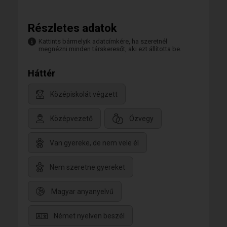
Részletes adatok
Kattints bármelyik adatcímkére, ha szeretnél
megnézni minden társkeresőt, aki ezt állította be.
Háttér
Középiskolát végzett
Középvezető
Özvegy
Van gyereke, de nem vele él
Nem szeretne gyereket
Magyar anyanyelvű
Német nyelven beszél