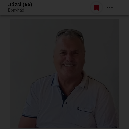
Józsi (65)
Belépés
Bonyhád
Egy jó randiból bármi lehet.