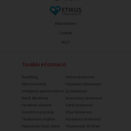
Adatvédelem
Cookiek
ÁSZF
További információ
Randiblog
Online társkereső
Sikertörténetek
Fényképes társkereső
Intelligens ajánlórendszer
Új társkereső
Randi Akadémia
Keresztény társkereső
Facebook oldalunk
Fiatal társkereső
Szerelmi horoszkóp
30as társkereső
Társkeresés mobilon
Középkorú társkereső
Párkeresők most online
Társkeresés 50 felett