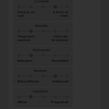
A zenéről
Zavarja, ha
A zene az
szól
élete
Nyaralás:
Tengerpart,
Hátizsák,
napozás
kirándulás
Kivel utazik?
Kettesben
Barátokkal
Moziban...
Művészfilmek
Hollywood
Esténként...
Otthon
Programok