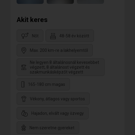
Akit keres
Nőt
48-58 év között
Max. 200 km-re a lakhelyemtől
Ne legyen 8 általánosnál kevesebbet
végzett, 8 általánost végzett és
szakmunkásképzőt végzett
165-180 cm magas
Vékony, átlagos vagy sportos
Hajadon, elvált vagy özvegy
Nem szeretne gyereket