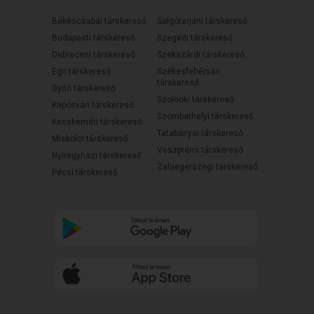
Békéscsabai társkereső
Salgótarjáni társkereső
Budapesti társkereső
Szegedi társkereső
Debreceni társkereső
Szekszárdi társkereső
Egri társkereső
Székesfehérvári
társkereső
Győri társkereső
Szolnoki társkereső
Kaposvári társkereső
Szombathelyi társkereső
Kecskeméti társkereső
Tatabányai társkereső
Miskolci társkereső
Veszprémi társkereső
Nyíregyházi társkereső
Zalaegerszegi társkereső
Pécsi társkereső