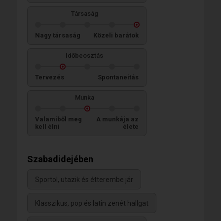
Társaság
Nagy társaság
Közeli barátok
Időbeosztás
Tervezés
Spontaneitás
Munka
Valamiből meg
A munkája az
kell élni
élete
Szabadidejében
Sportol, utazik és étterembe jár
Klasszikus, pop és latin zenét hallgat