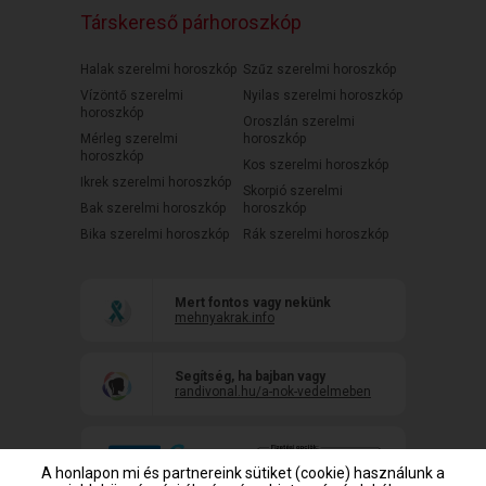
Társkereső párhoroszkóp
Halak szerelmi horoszkóp
Szűz szerelmi horoszkóp
Vízöntő szerelmi
Nyilas szerelmi horoszkóp
horoszkóp
Oroszlán szerelmi
Mérleg szerelmi
horoszkóp
horoszkóp
Kos szerelmi horoszkóp
Ikrek szerelmi horoszkóp
Skorpió szerelmi
Bak szerelmi horoszkóp
horoszkóp
Bika szerelmi horoszkóp
Rák szerelmi horoszkóp
Mert fontos vagy nekünk
mehnyakrak.info
Segítség, ha bajban vagy
randivonal.hu/a-nok-vedelmeben
A honlapon mi és partnereink sütiket (cookie) használunk a