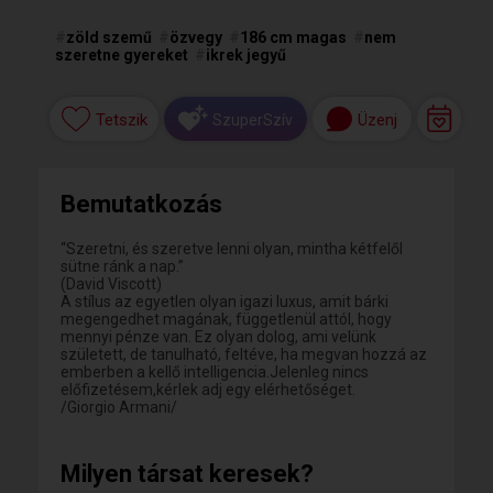
#
zöld szemű
#
özvegy
#
186 cm magas
#
nem
szeretne gyereket
#
ikrek jegyű
Tetszik
Üzenj
SzuperSzív
Bemutatkozás
“Szeretni, és szeretve lenni olyan, mintha kétfelől
sütne ránk a nap.”
(David Viscott)
A stílus az egyetlen olyan igazi luxus, amit bárki
megengedhet magának, függetlenül attól, hogy
mennyi pénze van. Ez olyan dolog, ami velünk
született, de tanulható, feltéve, ha megvan hozzá az
emberben a kellő intelligencia.Jelenleg nincs
előfizetésem,kérlek adj egy elérhetőséget.
/Giorgio Armani/
Milyen társat keresek?