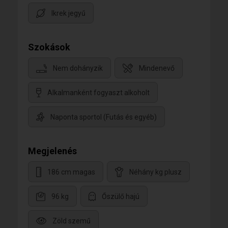
Ikrek jegyű
Szokások
Nem dohányzik
Mindenevő
Alkalmanként fogyaszt alkoholt
Naponta sportol (Futás és egyéb)
Megjelenés
186 cm magas
Néhány kg plusz
96 kg
Őszülő hajú
Zöld szemű