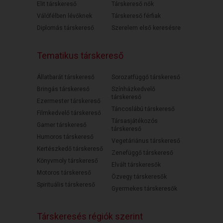
Elit társkereső
Társkereső nők
Válófélben lévőknek
Társkereső férfiak
Diplomás társkereső
Szerelem első keresésre
Tematikus társkereső
Állatbarát társkereső
Sorozatfüggő társkereső
Bringás társkereső
Színházkedvelő
társkereső
Ezermester társkereső
Táncoslábú társkereső
Filmkedvelő társkereső
Társasjátékozós
Gamer társkereső
társkereső
Humoros társkereső
Vegetáriánus társkereső
Kertészkedő társkereső
Zenefüggő társkereső
Könyvmoly társkereső
Elvált társkeresők
Motoros társkereső
Özvegy társkeresők
Spirituális társkereső
Gyermekes társkeresők
Társkeresés régiók szerint