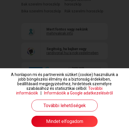
Bak szerelmi horoszkóp
horoszkóp
Bika szerelmi horoszkóp
Rák szerelmi horoszkóp
Mert fontos vagy nekünk
mehnyakrak.info
Segítség, ha bajban vagy
randivonal.hu/a-nok-vedelmeben
A honlapon mi és partnereink sütiket (cookie) használunk a
jobb böngészési élmény és a biztonság érdekében,
beállításaid megjegyzéséhez, hirdetések személyre
szabásához és statisztikai célból.
További
információk
|
Információk a Google adatkezeléséről
www.randivonal.hu © Copyright 1999-2026 Dating Central Europe Zrt.
További lehetőségek
Mindet elfogadom