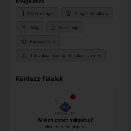
Megjelenés
182 cm magas
Átlagos testalkatú
93 kg
Barna hajú
Barna szemű
Tetoválásai: kisebb tetoválásai vannak
Kérdezz-felelek
Milyen zenét hallgatsz?
Mindent meghallgatok