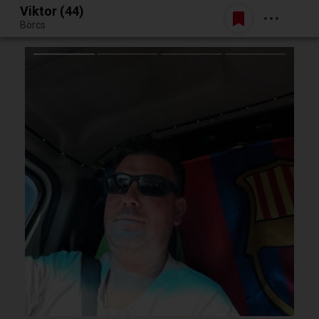
Viktor (44)
Belépés
Börcs
Egy jó randiból bármi lehet.