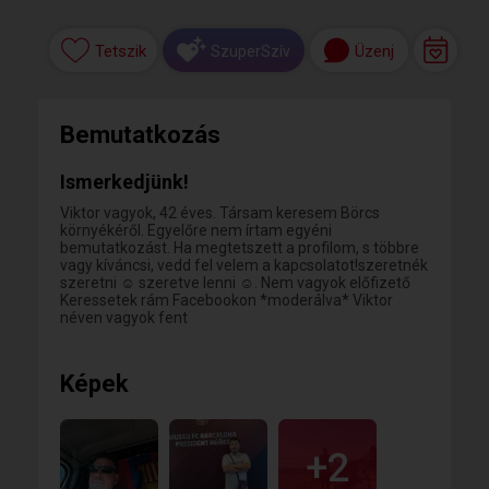
Tetszik
Üzenj
SzuperSzív
Bemutatkozás
Ismerkedjünk!
Viktor vagyok, 42 éves. Társam keresem Börcs
környékéről. Egyelőre nem írtam egyéni
bemutatkozást. Ha megtetszett a profilom, s többre
vagy kíváncsi, vedd fel velem a kapcsolatot!szeretnék
szeretni ☺️ szeretve lenni ☺️. Nem vagyok előfizető
Keressetek rám Facebookon *moderálva* Viktor
néven vagyok fent
Képek
+2