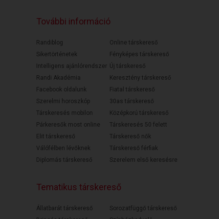
További információ
Randiblog
Online társkereső
Sikertörténetek
Fényképes társkereső
Intelligens ajánlórendszer
Új társkereső
Randi Akadémia
Keresztény társkereső
Facebook oldalunk
Fiatal társkereső
Szerelmi horoszkóp
30as társkereső
Társkeresés mobilon
Középkorú társkereső
Párkeresők most online
Társkeresés 50 felett
Elit társkereső
Társkereső nők
Válófélben lévőknek
Társkereső férfiak
Diplomás társkereső
Szerelem első keresésre
Tematikus társkereső
Állatbarát társkereső
Sorozatfüggő társkereső