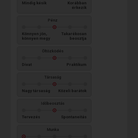
Mindig késik
Korábban
érkezik
Pénz
Könnyen jön,
Takarékosan
könnyen megy
beosztja
Öltözködés
Divat
Praktikum
Társaság
Nagy társaság
Közeli barátok
Időbeosztás
Tervezés
Spontaneitás
Munka