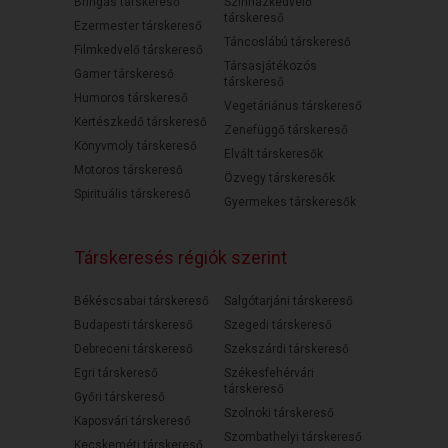
Bringás társkereső
Színházkedvelő
társkereső
Ezermester társkereső
Táncoslábú társkereső
Filmkedvelő társkereső
Társasjátékozós
Gamer társkereső
társkereső
Humoros társkereső
Vegetáriánus társkereső
Kertészkedő társkereső
Zenefüggő társkereső
Könyvmoly társkereső
Elvált társkeresők
Motoros társkereső
Özvegy társkeresők
Spirituális társkereső
Gyermekes társkeresők
Társkeresés régiók szerint
Békéscsabai társkereső
Salgótarjáni társkereső
Budapesti társkereső
Szegedi társkereső
Debreceni társkereső
Szekszárdi társkereső
Egri társkereső
Székesfehérvári
társkereső
Győri társkereső
Szolnoki társkereső
Kaposvári társkereső
Szombathelyi társkereső
Kecskeméti társkereső