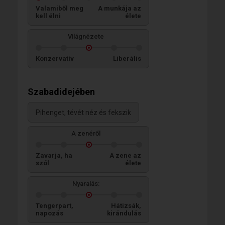
Valamiből meg
A munkája az
kell élni
élete
Világnézete
Konzervatív
Liberális
Szabadidejében
Pihenget, tévét néz és fekszik
A zenéről
Zavarja, ha
A zene az
szól
élete
Nyaralás:
Tengerpart,
Hátizsák,
napozás
kirándulás