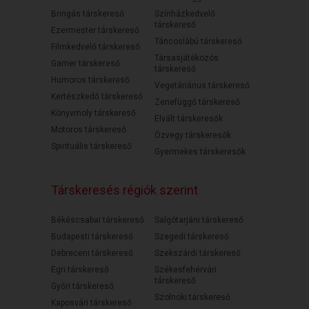
Bringás társkereső
Színházkedvelő
társkereső
Ezermester társkereső
Táncoslábú társkereső
Filmkedvelő társkereső
Társasjátékozós
Gamer társkereső
társkereső
Humoros társkereső
Vegetáriánus társkereső
Kertészkedő társkereső
Zenefüggő társkereső
Könyvmoly társkereső
Elvált társkeresők
Motoros társkereső
Özvegy társkeresők
Spirituális társkereső
Gyermekes társkeresők
Társkeresés régiók szerint
Békéscsabai társkereső
Salgótarjáni társkereső
Budapesti társkereső
Szegedi társkereső
Debreceni társkereső
Szekszárdi társkereső
Egri társkereső
Székesfehérvári
társkereső
Győri társkereső
Szolnoki társkereső
Kaposvári társkereső