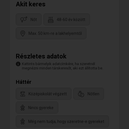
Akit keres
Nőt
48-60 év között
Max. 50 km-re a lakhelyemtől
Részletes adatok
Kattints bármelyik adatcímkére, ha szeretnél
megnézni minden társkeresőt, aki ezt állította be.
Háttér
Középiskolát végzett
Nőtlen
Nincs gyereke
Még nem tudja, hogy szeretne-e gyereket