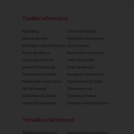
További információ
Randiblog
Online társkereső
Sikertörténetek
Fényképes társkereső
Intelligens ajánlórendszer
Új társkereső
Randi Akadémia
Keresztény társkereső
Facebook oldalunk
Fiatal társkereső
Szerelmi horoszkóp
30as társkereső
Társkeresés mobilon
Középkorú társkereső
Párkeresők most online
Társkeresés 50 felett
Elit társkereső
Társkereső nők
Válófélben lévőknek
Társkereső férfiak
Diplomás társkereső
Szerelem első keresésre
Tematikus társkereső
Állatbarát társkereső
Sorozatfüggő társkereső