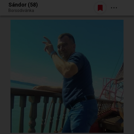
Sándor (58)
Belépés
Borsodivánka
Egy jó randiból bármi lehet.