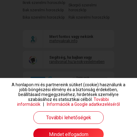
Ikrek szerelmi horoszkóp
Skorpió szerelmi
Bak szerelmi horoszkóp
horoszkóp
Bika szerelmi horoszkóp
Rák szerelmi horoszkóp
Mert fontos vagy nekünk
mehnyakrak.info
Segítség, ha bajban vagy
randivonal.hu/a-nok-vedelmeben
A honlapon mi és partnereink sütiket (cookie) használunk a
jobb böngészési élmény és a biztonság érdekében,
beállításaid megjegyzéséhez, hirdetések személyre
szabásához és statisztikai célból.
További
információk
|
Információk a Google adatkezeléséről
www.randivonal.hu © Copyright 1999-2026 Dating Central Europe Zrt.
További lehetőségek
Mindet elfogadom