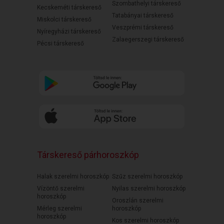
Szombathelyi társkereső
Kecskeméti társkereső
Tatabányai társkereső
Miskolci társkereső
Veszprémi társkereső
Nyíregyházi társkereső
Zalaegerszegi társkereső
Pécsi társkereső
Társkereső párhoroszkóp
Halak szerelmi horoszkóp
Szűz szerelmi horoszkóp
Vízöntő szerelmi
Nyilas szerelmi horoszkóp
horoszkóp
Oroszlán szerelmi
Mérleg szerelmi
horoszkóp
horoszkóp
Kos szerelmi horoszkóp