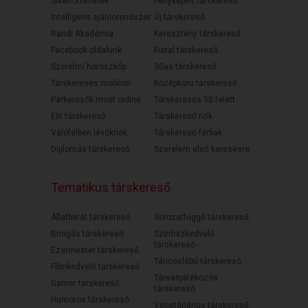
Sikertörténetek
Fényképes társkereső
Intelligens ajánlórendszer
Új társkereső
Randi Akadémia
Keresztény társkereső
Facebook oldalunk
Fiatal társkereső
Szerelmi horoszkóp
30as társkereső
Társkeresés mobilon
Középkorú társkereső
Párkeresők most online
Társkeresés 50 felett
Elit társkereső
Társkereső nők
Válófélben lévőknek
Társkereső férfiak
Diplomás társkereső
Szerelem első keresésre
Tematikus társkereső
Állatbarát társkereső
Sorozatfüggő társkereső
Bringás társkereső
Színházkedvelő
társkereső
Ezermester társkereső
Táncoslábú társkereső
Filmkedvelő társkereső
Társasjátékozós
Gamer társkereső
társkereső
Humoros társkereső
Vegetáriánus társkereső