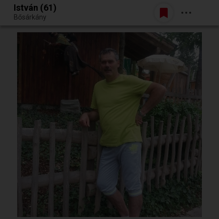
István (61)
Belépés
Bősárkány
Egy jó randiból bármi lehet.