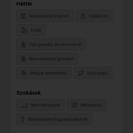
Háttér
Középiskolát végzett
Vállalkozó
Elvált
Van gyereke, de nem vele él
Nem szeretne gyereket
Magyar anyanyelvű
Szűz jegyű
Szokások
Nem dohányzik
Mindenevő
Alkalmanként fogyaszt alkoholt