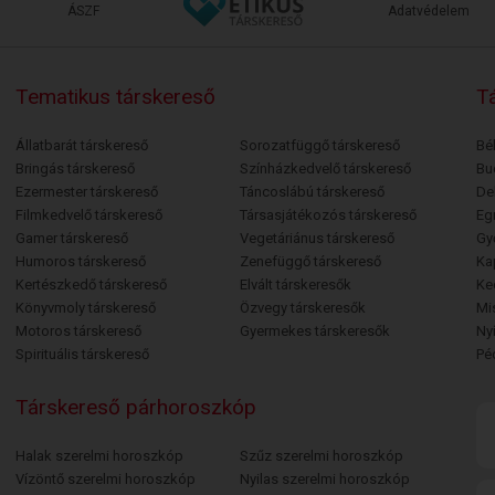
ÁSZF
Adatvédelem
Tematikus társkereső
Tá
Állatbarát társkereső
Sorozatfüggő társkereső
Bé
Bringás társkereső
Színházkedvelő társkereső
Bu
Ezermester társkereső
Táncoslábú társkereső
De
Filmkedvelő társkereső
Társasjátékozós társkereső
Egr
Gamer társkereső
Vegetáriánus társkereső
Gy
Humoros társkereső
Zenefüggő társkereső
Ka
Kertészkedő társkereső
Elvált társkeresők
Ke
Könyvmoly társkereső
Özvegy társkeresők
Mi
Motoros társkereső
Gyermekes társkeresők
Ny
Spirituális társkereső
Pé
Társkereső párhoroszkóp
Halak szerelmi horoszkóp
Szűz szerelmi horoszkóp
Vízöntő szerelmi horoszkóp
Nyilas szerelmi horoszkóp