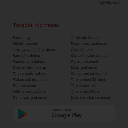
Ügyfélszolgálat
További információ
Randiblog
Online társkereső
Sikertörténetek
Fényképes társkereső
Intelligens ajánlórendszer
Új társkereső
Randi Akadémia
Keresztény társkereső
Facebook oldalunk
Fiatal társkereső
Szerelmi horoszkóp
30as társkereső
Társkeresés mobilon
Középkorú társkereső
Párkeresők most online
Társkeresés 50 felett
Elit társkereső
Társkereső nők
Válófélben lévőknek
Társkereső férfiak
Diplomás társkereső
Szerelem első keresésre