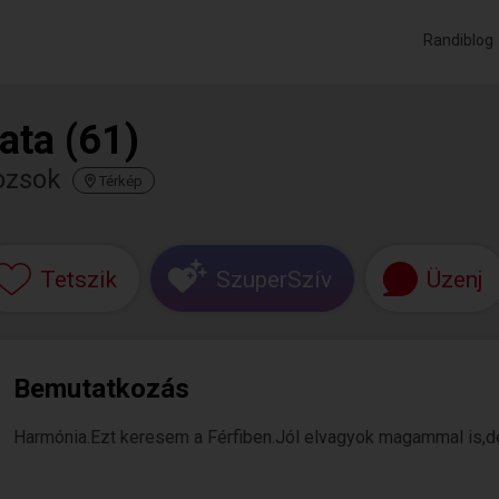
Randiblog
ata (61)
ozsok
Térkép
Tetszik
SzuperSzív
Üzenj
Bemutatkozás
Harmónia.Ezt keresem a Férfiben.Jól elvagyok magammal is,de