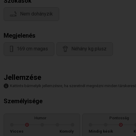
Szokások
Nem dohányzik
Megjelenés
169 cm magas
Néhány kg plusz
Jellemzése
Kattints bármelyik jellemzésre, ha szeretnél megnézni minden társkeresőt,
Személyisége
Humor
Pontosság
Vicces
Komoly
Mindig késik
K