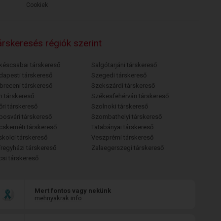
Cookiek
rskeresés régiók szerint
késcsabai társkereső
Salgótarjáni társkereső
dapesti társkereső
Szegedi társkereső
breceni társkereső
Szekszárdi társkereső
i társkereső
Székesfehérvári társkereső
őri társkereső
Szolnoki társkereső
posvári társkereső
Szombathelyi társkereső
cskeméti társkereső
Tatabányai társkereső
skolci társkereső
Veszprémi társkereső
íregyházi társkereső
Zalaegerszegi társkereső
csi társkereső
Mert fontos vagy nekünk
mehnyakrak.info