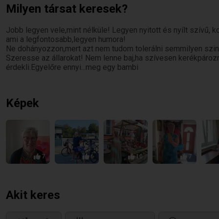
Milyen társat keresek?
Jobb legyen vele,mint nélküle! Legyen nyitott és nyílt szívű,
ami a legfontosabb,legyen humora!
Ne dohányozzon,mert azt nem tudom tolerálni semmilyen szin
Szeresse az állarokat! Nem lenne baj,ha szívesen kerékpározn
érdekli.Egyelőre ennyi...meg egy bambi
Képek
7
6
10
7
Akit keres