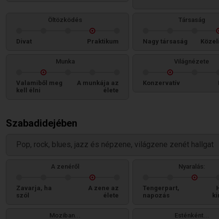
Öltözködés
Társaság
Divat
Praktikum
Nagy társaság
Közel
Munka
Világnézete
Valamiből meg
A munkája az
Konzervatív
kell élni
élete
Szabadidejében
Pop, rock, blues, jazz és népzene, világzene zenét hallgat
A zenéről
Nyaralás:
Zavarja, ha
A zene az
Tengerpart,
szól
élete
napozás
ki
Moziban...
Esténként...