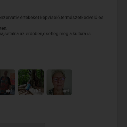
 konzervatív értékeket képviselő,természetkedvelő és
ten.
a,sétálna az erdőben,esetleg még a kultúra is
6
5
6