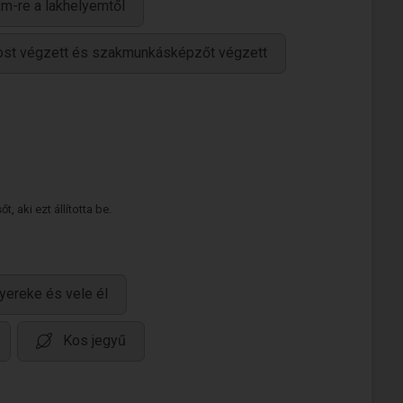
m-re a lakhelyemtől
ánost végzett és szakmunkásképzőt végzett
 aki ezt állította be.
yereke és vele él
Kos jegyű