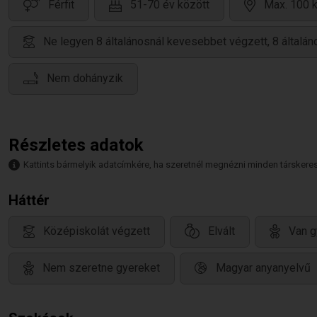
Férfit
51-70 év között
Max. 100 k
Ne legyen 8 általánosnál kevesebbet végzett, 8 által
Nem dohányzik
Részletes adatok
Kattints bármelyik adatcímkére, ha szeretnél megnézni minden társkeresőt,
Háttér
Középiskolát végzett
Elvált
Van g
Nem szeretne gyereket
Magyar anyanyelvű