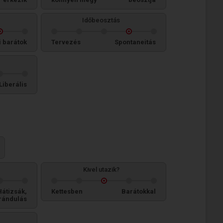
Időbeosztás
i barátok
Tervezés
Spontaneitás
Liberális
Kivel utazik?
Hátizsák,
Kettesben
Barátokkal
rándulás