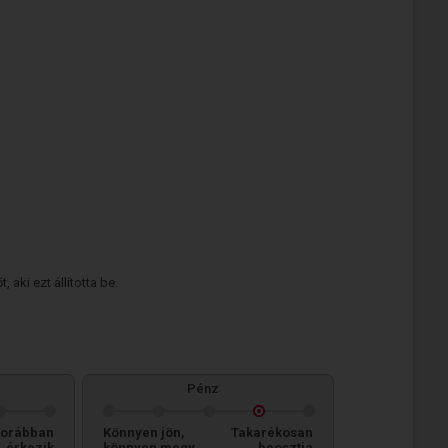
 aki ezt állította be.
Pénz
orábban
Könnyen jön,
Takarékosan
érkezik
könnyen megy
beosztja