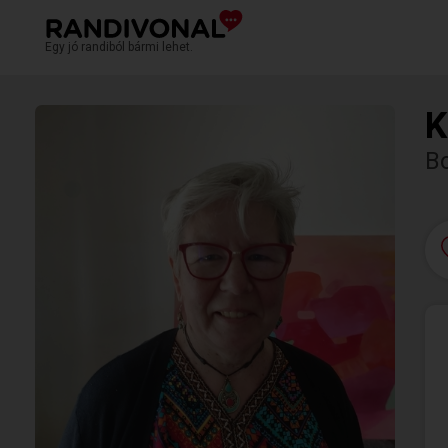
Egy jó randiból bármi lehet.
K
B