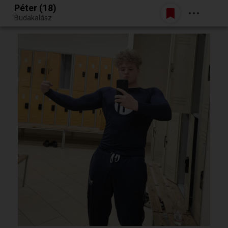
Péter (18)
Belépés
Budakalász
Egy jó randiból bármi lehet.