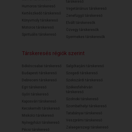
társkereső
Humoros társkereső
Vegetáriánus társkereső
Kertészkedő társkereső
Zenefüggő társkereső
Könyvmoly társkereső
Elvált társkeresők
Motoros társkereső
Özvegy társkeresők
Spirituális társkereső
Gyermekes társkeresők
Társkeresés régiók szerint
Békéscsabai társkereső
Salgótarjáni társkereső
Budapesti társkereső
Szegedi társkereső
Debreceni társkereső
Szekszárdi társkereső
Egri társkereső
Székesfehérvári
társkereső
Győri társkereső
Szolnoki társkereső
Kaposvári társkereső
Szombathelyi társkereső
Kecskeméti társkereső
Tatabányai társkereső
Miskolci társkereső
Veszprémi társkereső
Nyíregyházi társkereső
Zalaegerszegi társkereső
Pécsi társkereső