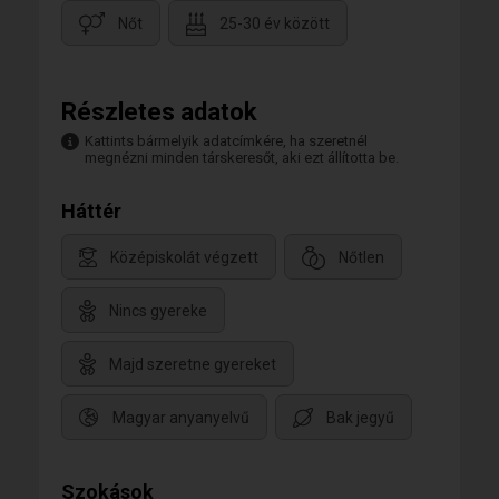
Nőt
25-30 év között
Részletes adatok
Kattints bármelyik adatcímkére, ha szeretnél
megnézni minden társkeresőt, aki ezt állította be.
Háttér
Középiskolát végzett
Nőtlen
Nincs gyereke
Majd szeretne gyereket
Magyar anyanyelvű
Bak jegyű
Szokások