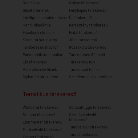
Randiblog
Online társkereső
Sikertörténetek
Fényképes társkereső
Intelligens ajánlórendszer
Új társkereső
Randi Akadémia
Keresztény társkereső
Facebook oldalunk
Fiatal társkereső
Szerelmi horoszkóp
30as társkereső
Társkeresés mobilon
Középkorú társkereső
Párkeresők most online
Társkeresés 50 felett
Elit társkereső
Társkereső nők
Válófélben lévőknek
Társkereső férfiak
Diplomás társkereső
Szerelem első keresésre
Tematikus társkereső
Állatbarát társkereső
Sorozatfüggő társkereső
Bringás társkereső
Színházkedvelő
társkereső
Ezermester társkereső
Táncoslábú társkereső
Filmkedvelő társkereső
Társasjátékozós
Gamer társkereső