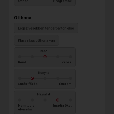
Otthon
Programok
Otthona
Legszívesebben tengerparton élne
Klasszikus otthona van
Rend
Rend
Káosz
Konyha
Sütés-főzés
Étterem
Háziállat
Nem tudja
Imádja őket
elviselni