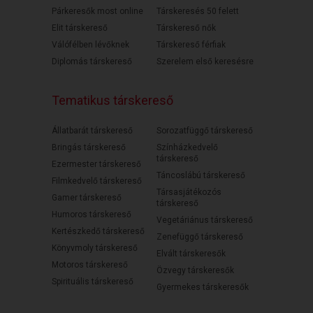
Párkeresők most online
Társkeresés 50 felett
Elit társkereső
Társkereső nők
Válófélben lévőknek
Társkereső férfiak
Diplomás társkereső
Szerelem első keresésre
Tematikus társkereső
Állatbarát társkereső
Sorozatfüggő társkereső
Bringás társkereső
Színházkedvelő
társkereső
Ezermester társkereső
Táncoslábú társkereső
Filmkedvelő társkereső
Társasjátékozós
Gamer társkereső
társkereső
Humoros társkereső
Vegetáriánus társkereső
Kertészkedő társkereső
Zenefüggő társkereső
Könyvmoly társkereső
Elvált társkeresők
Motoros társkereső
Özvegy társkeresők
Spirituális társkereső
Gyermekes társkeresők