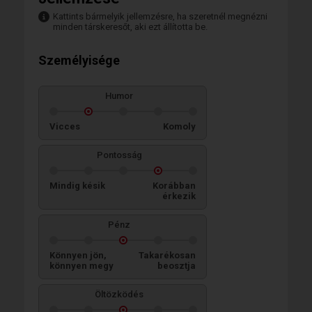
Kattints bármelyik jellemzésre, ha szeretnél megnézni
minden társkeresőt, aki ezt állította be.
Személyisége
Humor
Vicces
Komoly
Pontosság
Mindig késik
Korábban
érkezik
Pénz
Könnyen jön,
Takarékosan
könnyen megy
beosztja
Öltözködés