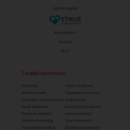
Ügyfélszolgálat
Adatvédelem
Cookiek
ÁSZF
További információ
Randiblog
Online társkereső
Sikertörténetek
Fényképes társkereső
Intelligens ajánlórendszer
Új társkereső
Randi Akadémia
Keresztény társkereső
Facebook oldalunk
Fiatal társkereső
Szerelmi horoszkóp
30as társkereső
Társkeresés mobilon
Középkorú társkereső