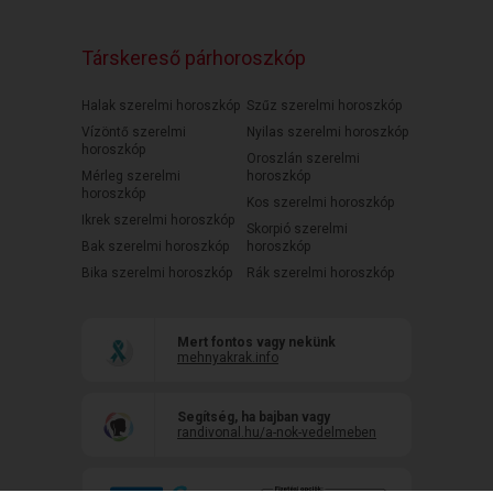
Társkereső párhoroszkóp
Halak szerelmi horoszkóp
Szűz szerelmi horoszkóp
Vízöntő szerelmi
Nyilas szerelmi horoszkóp
horoszkóp
Oroszlán szerelmi
Mérleg szerelmi
horoszkóp
horoszkóp
Kos szerelmi horoszkóp
Ikrek szerelmi horoszkóp
Skorpió szerelmi
Bak szerelmi horoszkóp
horoszkóp
Bika szerelmi horoszkóp
Rák szerelmi horoszkóp
Mert fontos vagy nekünk
mehnyakrak.info
Segítség, ha bajban vagy
randivonal.hu/a-nok-vedelmeben