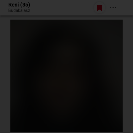
Reni (35)
Belépés
Budakalász
Egy jó randiból bármi lehet.