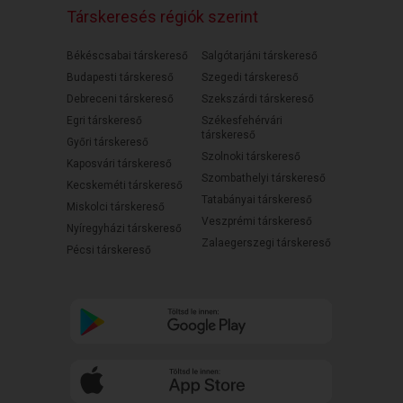
Társkeresés régiók szerint
Békéscsabai társkereső
Salgótarjáni társkereső
Budapesti társkereső
Szegedi társkereső
Debreceni társkereső
Szekszárdi társkereső
Egri társkereső
Székesfehérvári
társkereső
Győri társkereső
Szolnoki társkereső
Kaposvári társkereső
Szombathelyi társkereső
Kecskeméti társkereső
Tatabányai társkereső
Miskolci társkereső
Veszprémi társkereső
Nyíregyházi társkereső
Zalaegerszegi társkereső
Pécsi társkereső