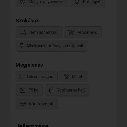
Magyar anyanyelvű
Bak jegyű
Szokások
Nem dohányzik
Mindenevő
Alkalmanként fogyaszt alkoholt
Megjelenés
166 cm magas
Molett
75 kg
Sötétbarna hajú
Barna szemű
Jellemzése