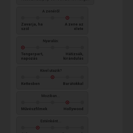
A zenéről
Zavarja, ha
A zene az
szól
élete
Nyaralás:
Tengerpart,
Hátizsák,
napozás
kirándulás
Kivel utazik?
Kettesben
Barátokkal
Moziban...
Művészfilmek
Hollywood
Esténként...