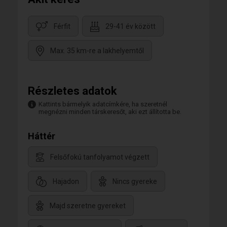
Férfit
29-41 év között
Max. 35 km-re a lakhelyemtől
Részletes adatok
Kattints bármelyik adatcímkére, ha szeretnél
megnézni minden társkeresőt, aki ezt állította be.
Háttér
Felsőfokú tanfolyamot végzett
Hajadon
Nincs gyereke
Majd szeretne gyereket