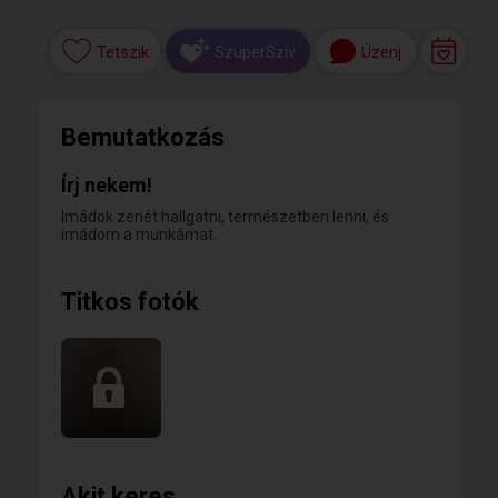
Tetszik
Üzenj
SzuperSzív
Bemutatkozás
Írj nekem!
Imádok zenét hallgatni, természetben lenni, és
imádom a munkámat.
Titkos fotók
Akit keres