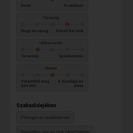
Divat
Praktikum
Társaság
Nagy társaság
Közeli barátok
Időbeosztás
Tervezés
Spontaneitás
Munka
Valamiből meg
A munkája az
kell élni
élete
Szabadidejében
Pihenget és családdal van
Klasszikus, pop és rock zenét hallgat