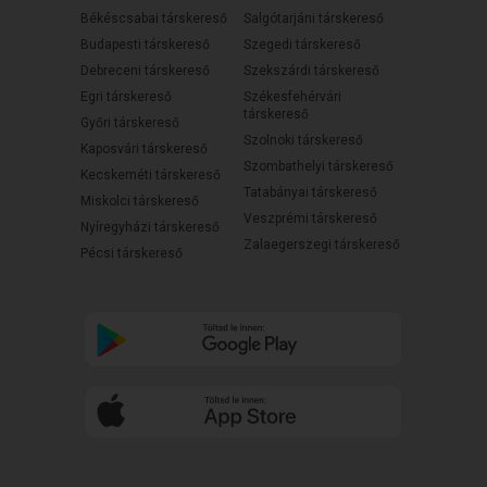
Békéscsabai társkereső
Salgótarjáni társkereső
Budapesti társkereső
Szegedi társkereső
Debreceni társkereső
Szekszárdi társkereső
Egri társkereső
Székesfehérvári
társkereső
Győri társkereső
Szolnoki társkereső
Kaposvári társkereső
Szombathelyi társkereső
Kecskeméti társkereső
Tatabányai társkereső
Miskolci társkereső
Veszprémi társkereső
Nyíregyházi társkereső
Zalaegerszegi társkereső
Pécsi társkereső