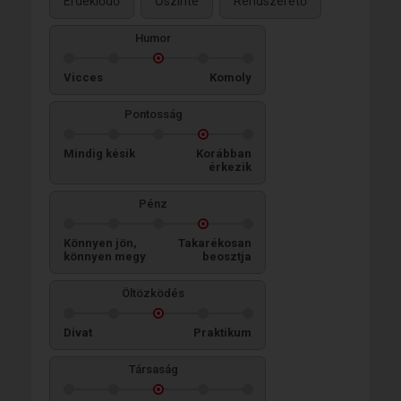
Érdeklődő
Őszinte
Rendszerető
Humor
Vicces
Komoly
Pontosság
Mindig késik
Korábban
érkezik
Pénz
Könnyen jön,
Takarékosan
könnyen megy
beosztja
Öltözködés
Divat
Praktikum
Társaság