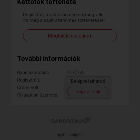
Kettőtök története
Regisztrálj most és ismerkedj meg vele!
Írd meg a saját szerelmes történetedet!
Megtalálom a párom
További információk
Randiazonosító:
4177785
Regisztrált:
Belépve láthatod
Online volt:
Regisztrálok
Olvasatlan üzenetei:
Ügyfélszolgálat