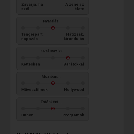
Zavarja, ha
A zene az
szól
élete
Nyaralás:
Tengerpart,
Hátizsák,
napozás
kirándulás
Kivel utazik?
Kettesben
Barátokkal
Moziban...
Művészfilmek
Hollywood
Esténként...
Otthon
Programok