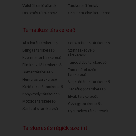
Válófélben lévőknek
Társkereső férfiak
Diplomás társkereső
Szerelem első keresésre
Tematikus társkereső
Állatbarát társkereső
Sorozatfüggő társkereső
Bringás társkereső
Színházkedvelő
társkereső
Ezermester társkereső
Táncoslábú társkereső
Filmkedvelő társkereső
Társasjátékozós
Gamer társkereső
társkereső
Humoros társkereső
Vegetáriánus társkereső
Kertészkedő társkereső
Zenefüggő társkereső
Könyvmoly társkereső
Elvált társkeresők
Motoros társkereső
Özvegy társkeresők
Spirituális társkereső
Gyermekes társkeresők
Társkeresés régiók szerint