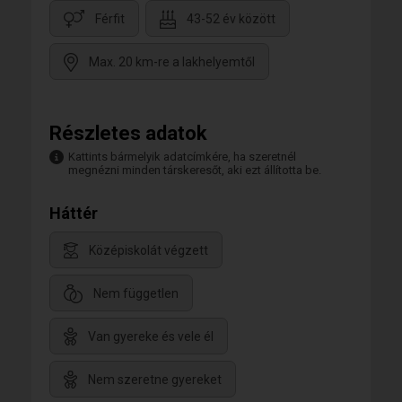
Férfit
43-52 év között
Max. 20 km-re a lakhelyemtől
Részletes adatok
Kattints bármelyik adatcímkére, ha szeretnél
megnézni minden társkeresőt, aki ezt állította be.
Háttér
Középiskolát végzett
Nem független
Van gyereke és vele él
Nem szeretne gyereket