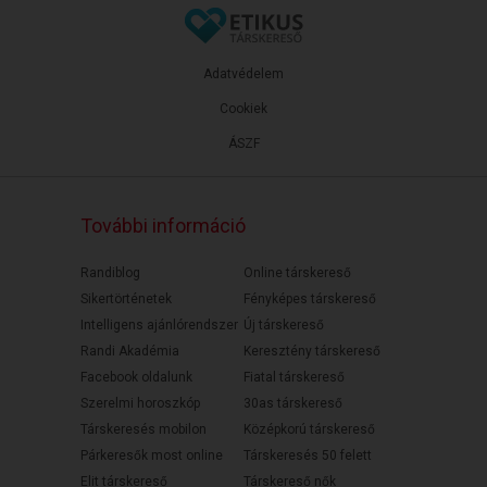
Adatvédelem
Cookiek
ÁSZF
További információ
Randiblog
Online társkereső
Sikertörténetek
Fényképes társkereső
Intelligens ajánlórendszer
Új társkereső
Randi Akadémia
Keresztény társkereső
Facebook oldalunk
Fiatal társkereső
Szerelmi horoszkóp
30as társkereső
Társkeresés mobilon
Középkorú társkereső
Párkeresők most online
Társkeresés 50 felett
Elit társkereső
Társkereső nők