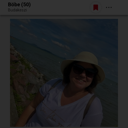
Böbe (50)
Belépés
Budakeszi
Egy jó randiból bármi lehet.