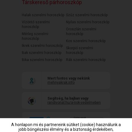
Társkereső párhoroszkóp
Halak szerelmi horoszkóp
Szűz szerelmi horoszkóp
Vízöntő szerelmi
Nyilas szerelmi horoszkóp
horoszkóp
Oroszlán szerelmi
Mérleg szerelmi
horoszkóp
horoszkóp
Kos szerelmi horoszkóp
Ikrek szerelmi horoszkóp
Skorpió szerelmi
Bak szerelmi horoszkóp
horoszkóp
Bika szerelmi horoszkóp
Rák szerelmi horoszkóp
Mert fontos vagy nekünk
mehnyakrak.info
Segítség, ha bajban vagy
randivonal.hu/a-nok-vedelmeben
A honlapon mi és partnereink sütiket (cookie) használunk a
jobb böngészési élmény és a biztonság érdekében,