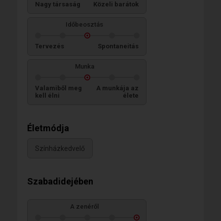
Nagy társaság
Közeli barátok
Időbeosztás
Tervezés
Spontaneitás
Munka
Valamiből meg
A munkája az
kell élni
élete
Életmódja
Színházkedvelő
Szabadidejében
A zenéről