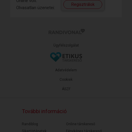
Online volt:
Regisztrálok
Olvasatlan üzenetei:
Ügyfélszolgálat
Adatvédelem
Cookiek
ÁSZF
További információ
Randiblog
Online társkereső
Sikertörténetek
Fényképes társkereső