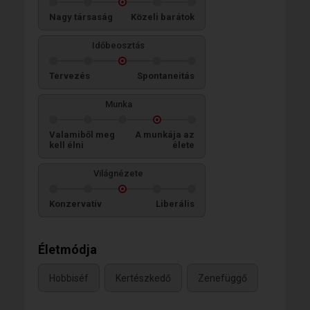
Nagy társaság
Közeli barátok
Időbeosztás
Tervezés
Spontaneitás
Munka
Valamiből meg
A munkája az
kell élni
élete
Világnézete
Konzervatív
Liberális
Életmódja
Hobbiséf
Kertészkedő
Zenefüggő