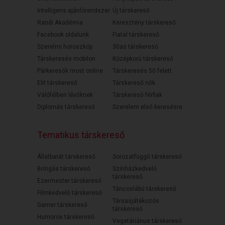
Intelligens ajánlórendszer
Új társkereső
Randi Akadémia
Keresztény társkereső
Facebook oldalunk
Fiatal társkereső
Szerelmi horoszkóp
30as társkereső
Társkeresés mobilon
Középkorú társkereső
Párkeresők most online
Társkeresés 50 felett
Elit társkereső
Társkereső nők
Válófélben lévőknek
Társkereső férfiak
Diplomás társkereső
Szerelem első keresésre
Tematikus társkereső
Állatbarát társkereső
Sorozatfüggő társkereső
Bringás társkereső
Színházkedvelő
társkereső
Ezermester társkereső
Táncoslábú társkereső
Filmkedvelő társkereső
Társasjátékozós
Gamer társkereső
társkereső
Humoros társkereső
Vegetáriánus társkereső