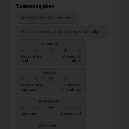
Szabadidejében
Vezet, pihenget és tévét néz
Pop, disco és electronic, techno zenét hallgat
A zenéről
Zavarja, ha
A zene az
szól
élete
Nyaralás:
Tengerpart,
Hátizsák,
napozás
kirándulás
Kivel utazik?
Kettesben
Barátokkal
Esténként...