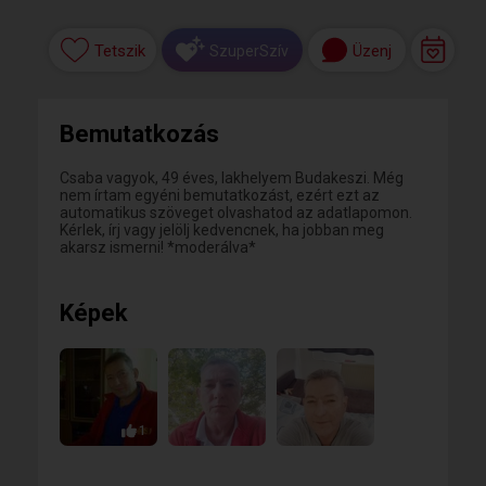
Tetszik
Üzenj
SzuperSzív
Bemutatkozás
Csaba vagyok, 49 éves, lakhelyem Budakeszi. Még
nem írtam egyéni bemutatkozást, ezért ezt az
automatikus szöveget olvashatod az adatlapomon.
Kérlek, írj vagy jelölj kedvencnek, ha jobban meg
akarsz ismerni! *moderálva*
Képek
1