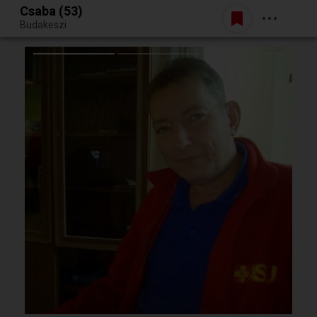
Csaba (53)
Belépés
Budakeszi
Egy jó randiból bármi lehet.