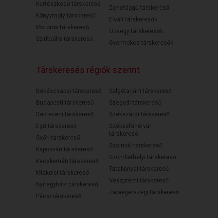
Kertészkedő társkereső
Zenefüggő társkereső
Könyvmoly társkereső
Elvált társkeresők
Motoros társkereső
Özvegy társkeresők
Spirituális társkereső
Gyermekes társkeresők
Társkeresés régiók szerint
Békéscsabai társkereső
Salgótarjáni társkereső
Budapesti társkereső
Szegedi társkereső
Debreceni társkereső
Szekszárdi társkereső
Egri társkereső
Székesfehérvári
társkereső
Győri társkereső
Szolnoki társkereső
Kaposvári társkereső
Szombathelyi társkereső
Kecskeméti társkereső
Tatabányai társkereső
Miskolci társkereső
Veszprémi társkereső
Nyíregyházi társkereső
Zalaegerszegi társkereső
Pécsi társkereső