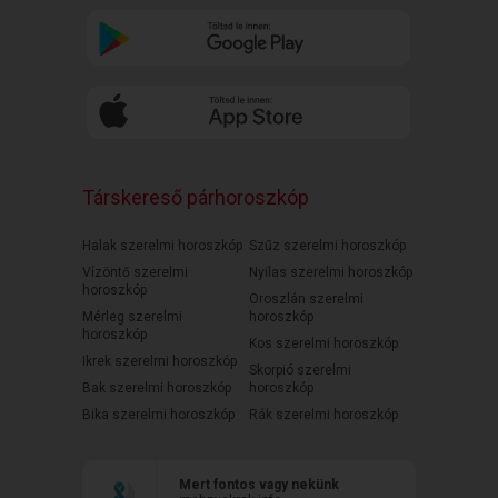
Társkereső párhoroszkóp
Halak szerelmi horoszkóp
Szűz szerelmi horoszkóp
Vízöntő szerelmi
Nyilas szerelmi horoszkóp
horoszkóp
Oroszlán szerelmi
Mérleg szerelmi
horoszkóp
horoszkóp
Kos szerelmi horoszkóp
Ikrek szerelmi horoszkóp
Skorpió szerelmi
Bak szerelmi horoszkóp
horoszkóp
Bika szerelmi horoszkóp
Rák szerelmi horoszkóp
Mert fontos vagy nekünk