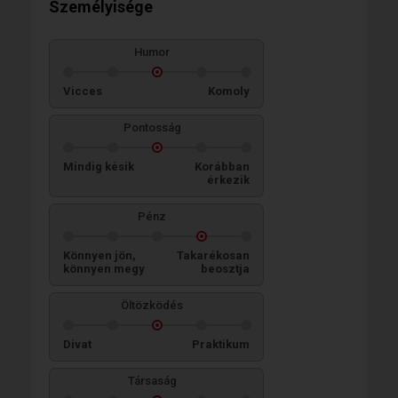
Személyisége
Humor
Vicces
Komoly
Pontosság
Mindig késik
Korábban
érkezik
Pénz
Könnyen jön,
Takarékosan
könnyen megy
beosztja
Öltözködés
Divat
Praktikum
Társaság