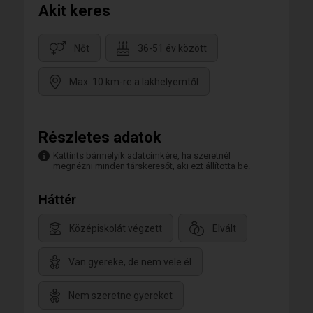
Akit keres
Nőt
36-51 év között
Max. 10 km-re a lakhelyemtől
Részletes adatok
Kattints bármelyik adatcímkére, ha szeretnél
megnézni minden társkeresőt, aki ezt állította be.
Háttér
Középiskolát végzett
Elvált
Van gyereke, de nem vele él
Nem szeretne gyereket