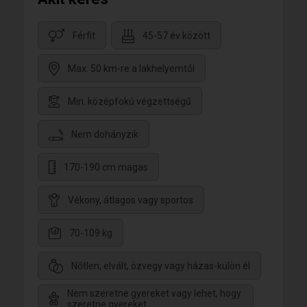
Férfit
45-57 év között
Max. 50 km-re a lakhelyemtől
Min. középfokú végzettségű
Nem dohányzik
170-190 cm magas
Vékony, átlagos vagy sportos
70-109 kg
Nőtlen, elvált, özvegy vagy házas-külön él
Nem szeretne gyereket vagy lehet, hogy
szeretne gyereket