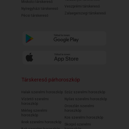
Miskolci társkereső
Veszprémi társkereső
Nyíregyházi társkereső
Zalaegerszegi társkereső
Pécsi társkereső
Társkereső párhoroszkóp
Halak szerelmi horoszkóp
Szűz szerelmi horoszkóp
Vízöntő szerelmi
Nyilas szerelmi horoszkóp
horoszkóp
Oroszlán szerelmi
Mérleg szerelmi
horoszkóp
horoszkóp
Kos szerelmi horoszkóp
Ikrek szerelmi horoszkóp
Skorpió szerelmi
Bak szerelmi horoszkóp
horoszkóp