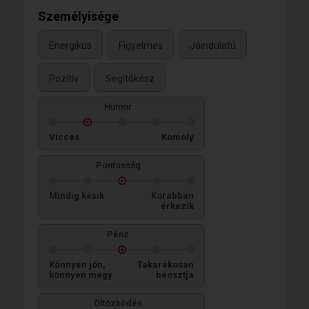
Személyisége
Energikus
Figyelmes
Jóindulatú
Pozitív
Segítőkész
Humor
Vicces
Komoly
Pontosság
Mindig késik
Korábban
érkezik
Pénz
Könnyen jön,
Takarékosan
könnyen megy
beosztja
Öltözködés