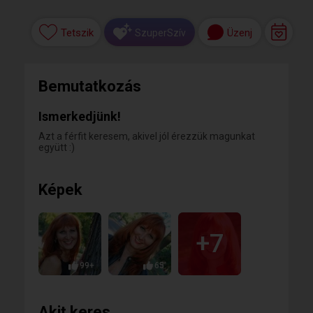
Tetszik
Üzenj
SzuperSzív
Bemutatkozás
Ismerkedjünk!
Azt a férfit keresem, akivel jól érezzük magunkat
együtt :)
Képek
+7
99+
65
Akit keres