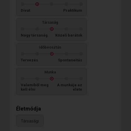
Divat
Praktikum
Társaság
Nagy társaság
Közeli barátok
Időbeosztás
Tervezés
Spontaneitás
Munka
Valamiből meg
A munkája az
kell élni
élete
Életmódja
Társasági