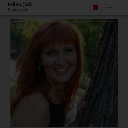
Edina (53)
Belépés
Budakeszi
Egy jó randiból bármi lehet.