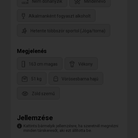
Nem dohányzik
Mindenevő
Alkalmanként fogyaszt alkoholt
Hetente többször sportol (Jóga/torna)
Megjelenés
163 cm magas
Vékony
51 kg
Vörösesbarna hajú
Zöld szemű
Jellemzése
Kattints bármelyik jellemzésre, ha szeretnél megnézni
minden társkeresőt, aki ezt állította be.