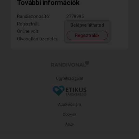
További információk
Randiazonosító:
2778995
Regisztrált:
Belépve láthatod
Online volt:
Regisztrálok
Olvasatlan üzenetei:
Ügyfélszolgálat
Adatvédelem
Cookiek
ÁSZF