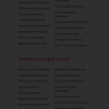
társkereső
Ezermester társkereső
Táncoslábú társkereső
Filmkedvelő társkereső
Társasjátékozós
Gamer társkereső
társkereső
Humoros társkereső
Vegetáriánus társkereső
Kertészkedő társkereső
Zenefüggő társkereső
Könyvmoly társkereső
Elvált társkeresők
Motoros társkereső
Özvegy társkeresők
Spirituális társkereső
Gyermekes társkeresők
Társkeresés régiók szerint
Békéscsabai társkereső
Salgótarjáni társkereső
Budapesti társkereső
Szegedi társkereső
Debreceni társkereső
Szekszárdi társkereső
Egri társkereső
Székesfehérvári
társkereső
Győri társkereső
Szolnoki társkereső
Kaposvári társkereső
Szombathelyi társkereső
Kecskeméti társkereső
Tatabányai társkereső