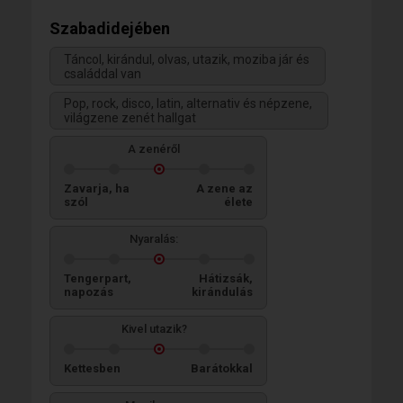
Szabadidejében
Táncol, kirándul, olvas, utazik, moziba jár és
családdal van
Pop, rock, disco, latin, alternativ és népzene,
világzene zenét hallgat
A zenéről
Zavarja, ha
A zene az
szól
élete
Nyaralás:
Tengerpart,
Hátizsák,
napozás
kirándulás
Kivel utazik?
Kettesben
Barátokkal