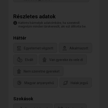
Részletes adatok
Kattints bármelyik adatcímkére, ha szeretnél
megnézni minden társkeresőt, aki ezt állította be.
Háttér
Egyetemet végzett
Alkalmazott
Elvált
Van gyereke és vele él
Nem szeretne gyereket
Magyar anyanyelvű
Halak jegyű
Szokások