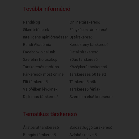
További információ
Randiblog
Online társkereső
Sikertörténetek
Fényképes társkereső
Intelligens ajánlórendszer
Új társkereső
Randi Akadémia
Keresztény társkereső
Facebook oldalunk
Fiatal társkereső
Szerelmi horoszkóp
30as társkereső
Társkeresés mobilon
Középkorú társkereső
Párkeresők most online
Társkeresés 50 felett
Elit társkereső
Társkereső nők
Válófélben lévőknek
Társkereső férfiak
Diplomás társkereső
Szerelem első keresésre
Tematikus társkereső
Állatbarát társkereső
Sorozatfüggő társkereső
Bringás társkereső
Színházkedvelő